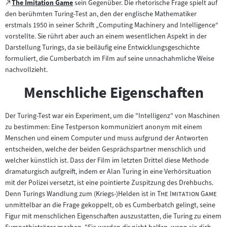
Zum
The Imitation Game
sein Gegenüber. Die rhetorische Frage spielt auf
(öffnet
externen
den berühmten Turing-Test an, den der englische Mathematiker
im
Inhalt:
erstmals 1950 in seiner Schrift „Computing Machinery and Intelligence“
neuen
vorstellte. Sie rührt aber auch an einem wesentlichen Aspekt in der
Tab)
Darstellung Turings, da sie beiläufig eine Entwicklungsgeschichte
formuliert, die Cumberbatch im Film auf seine unnachahmliche Weise
nachvollzieht.
Menschliche Eigenschaften
Der Turing-Test war ein Experiment, um die "Intelligenz" von Maschinen
zu bestimmen: Eine Testperson kommuniziert anonym mit einem
Menschen und einem Computer und muss aufgrund der Antworten
entscheiden, welche der beiden Gesprächspartner menschlich und
welcher künstlich ist. Dass der Film im letzten Drittel diese Methode
dramaturgisch aufgreift, indem er Alan Turing in eine Verhörsituation
mit der Polizei versetzt, ist eine pointierte Zuspitzung des Drehbuchs.
"
"
Denn Turings Wandlung zum (Kriegs-)Helden ist in
The Imitation Game
unmittelbar an die Frage gekoppelt, ob es Cumberbatch gelingt, seine
Figur mit menschlichen Eigenschaften auszustatten, die Turing zu einem