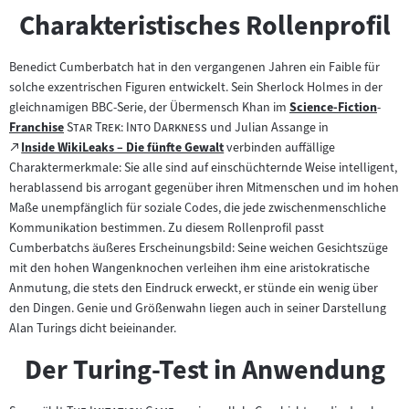
Charakteristisches Rollenprofil
Benedict Cumberbatch hat in den vergangenen Jahren ein Faible für
solche exzentrischen Figuren entwickelt. Sein Sherlock Holmes in der
gleichnamigen BBC-Serie, der Übermensch Khan im
Science-Fiction
-
Zum
"
"
Franchise
Star Trek: Into Darkness
und Julian Assange in
Zum
Inhalt:
Zum
Inside WikiLeaks – Die fünfte Gewalt
verbinden auffällige
Inhalt:
(öffnet
externen
Charaktermerkmale: Sie alle sind auf einschüchternde Weise intelligent,
im
Inhalt:
herablassend bis arrogant gegenüber ihren Mitmenschen und im hohen
neuen
Maße unempfänglich für soziale Codes, die jede zwischenmenschliche
Tab)
Kommunikation bestimmen. Zu diesem Rollenprofil passt
Cumberbatchs äußeres Erscheinungsbild: Seine weichen Gesichtszüge
mit den hohen Wangenknochen verleihen ihm eine aristokratische
Anmutung, die stets den Eindruck erweckt, er stünde ein wenig über
den Dingen. Genie und Größenwahn liegen auch in seiner Darstellung
Alan Turings dicht beieinander.
Der Turing-Test in Anwendung