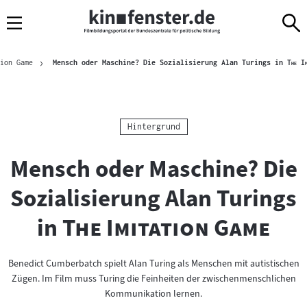
Sprungmarken
Direkt
Direkt
Navigation
zum
zur
Inhalt
Navigation
Brotkrümelnavigation
am
"
tion Game
Mensch oder Maschine? Die Sozialisierung Alan Turings in
The Im
Seitenende
Kategorie:
Hintergrund
Mensch oder Maschine? Die
Sozialisierung Alan Turings
"
"
in
The Imitation Game
Benedict Cumberbatch spielt Alan Turing als Menschen mit autistischen
Zügen. Im Film muss Turing die Feinheiten der zwischenmenschlichen
Kommunikation lernen.