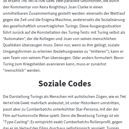
"
"
So erzählt
The Imitation Game
zwei parallele Geschichten, die durch
den Kommentar von Keira Knightleys Joan Clarke in einen
unmittelbaren Zusammenhang gestellt werden: einerseits der Wettlauf
gegen die Zeit und die Enigma-Maschine, andererseits die Sozialisierung
des gesellschaftlich unverträglichen Turings. Diese Ausgangssituation
führt zurück auf die Konstellation des Turing-Tests: mit Turing selbst als
"Automaten", der die Kollegen und Joan von seinen menschlichen
Qualitäten überzeugen muss. Denn nur, wenn es ihm gelingt, soziale
Umgangsformen zu erlernen (beziehungsweise zu "imitieren"), kann er
sein Team von seinem Plan überzeugen. Oder anders formuliert: Bevor
Turing zum Kriegshelden avancieren kann, muss er zunächst
"menschlich" werden.
Soziale Codes
"
Die Darstellung Turings als Menschen mit autistischen Zügen, wie es
The
"
Imitation Game
mehrfach andeutet, ist unter Historikern umstritten,
passt aber zu Cumberbatchs unterkühlter Star-Persona, mit der der
Film auf humorvolle Weise spielt. Denn die Besetzung Turings ist ein
"Type-Casting": Es entspricht exakt Cumberbatchs Rollenprofil, gegen
das er im Verlauf des Films durchaus selbstironisch anspielt. Turings