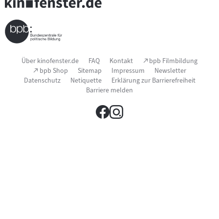
Seitenfußnavigation
(Link
Über kinofenster.de
FAQ
Kontakt
bpb Filmbildung
öffnet
(Link
bpb Shop
Sitemap
Impressum
Newsletter
im
öffnet
Datenschutz
Netiquette
Erklärung zur Barrierefreiheit
neuen
im
Fenster)
Barriere melden
neuen
Fenster)