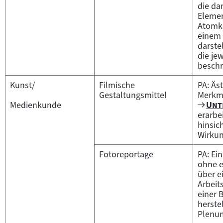
Film
die da
Elemen
Atomkr
einem 
darste
die je
beschr
Kunst/
Filmische
PA: Äs
Gestaltungsmittel
Merkm
Zum
"
Medienkunde
Unt
Film
erarbe
hinsich
Wirkun
Fotoreportage
PA: Ei
ohne e
über e
Arbeits
einer 
herste
Plenum