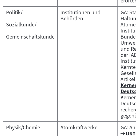
erörte
Politik/
Institutionen und
GA: S
Behörden
Haltun
Sozialkunde/
Atome
Instit
Gemeinschaftskunde
Bundes
Umwelt
und Re
der IA
Institu
Kernte
Gesell
Artikel
Kernen
Zum
Deuts
Inhalt:
Kernen
Deutsc
recher
gegenü
Physik/Chemie
Atomkraftwerke
GA: A
Zum
"
Unt