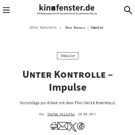
Sprungmarken
Direkt
Direkt
Navigation
zum
zur
Inhalt
Navigation
Brotkrümelnavigation
am
Aktuelle Seite
"
"
Unter Kontrolle
Unter Kontrolle
– Impulse
Seitenende
Kategorie:
Impulse
"
"
Unter Kontrolle
–
Impulse
"
"
Vorschläge zur Arbeit mit dem Film
Unter Kontrolle
Von
Stefan Stiletto
, 28.04.2011
Mehr
zum
Author