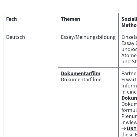
Fach
Themen
Sozia
Metho
Deutsch
Essay/Meinungsbildung
Einzela
Essay 
und/od
Atomen
und St
Dokumentarfilm
Partner
Zum
Dokumentarfilme
Erwart
Inhalt:
Inform
in ein
Dokum
Zum
Dokum
Inhalt:
formul
Plenum
inwiew
Zum
"
Unt
Film
diese 