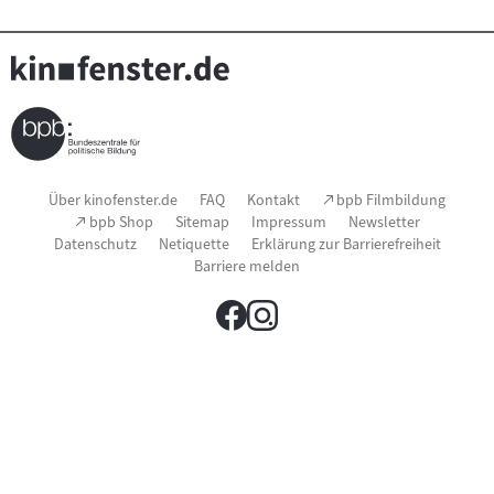
Seitenfußnavigation
(Link
Über kinofenster.de
FAQ
Kontakt
bpb Filmbildung
öffnet
(Link
bpb Shop
Sitemap
Impressum
Newsletter
im
öffnet
Datenschutz
Netiquette
Erklärung zur Barrierefreiheit
neuen
im
Fenster)
Barriere melden
neuen
Fenster)