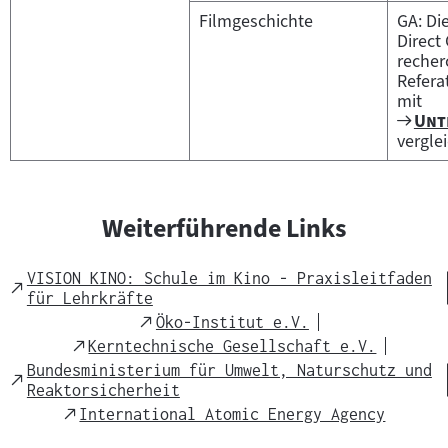
Filmgeschichte
GA: Di
Direct
recher
Refera
mit
Zum
"
Unt
Film
vergle
Weiterführende Links
VISION KINO: Schule im Kino - Praxisleitfaden
External
für Lehrkräfte
Link
External
Öko-Institut e.V.
Link
External
Kerntechnische Gesellschaft e.V.
Link
Bundesministerium für Umwelt, Naturschutz und
External
Reaktorsicherheit
Link
External
International Atomic Energy Agency
Link