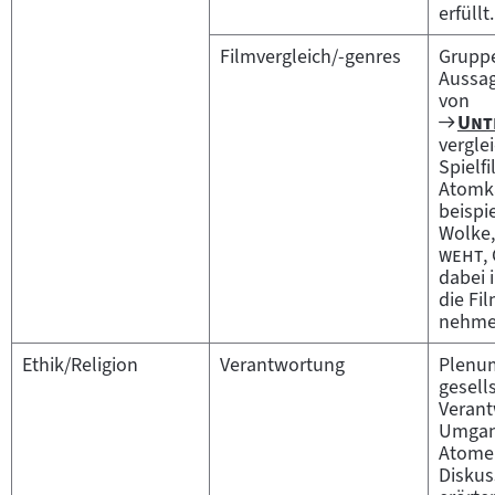
erfüllt.
Filmvergleich/-genres
Gruppe
Aussa
von
Zum
"
Unt
Film
vergle
Spielf
Atomk
beispi
Wolke
"
weht
,
dabei 
die Fi
nehme
Ethik/Religion
Verantwortung
Plenum
gesell
Verant
Umgan
Atomen
Diskus