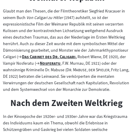
Glaubt man den Thesen, die der Filmtheoretiker Siegfried Kracauer in
seinem Buch
Von Caligari zu Hitler
(1947) aufstellt, so ist der
expressionistische Film der Weimarer Republik mit seinen verzerrten
Kulissen und der kontrastreichen Lichsetzung weitgehend Ausdruck
eines deutschen Traumas, das aus der Niederlage im Ersten Weltkrieg
herrührt. Auch zu dieser Zeit wurde mit dem symbolischen Mittel der
Dämonisierung gearbeitet, und Monster wie der Jahrmarkthypnotiseur
Zum
"
"
Caligari (
Das Cabinet des Dr. Caligari,
Robert Wiene, DE 1920), der
Filmarchiv:
"
Zum
"
"
"
Vampir Nosferatu (
Nosferatu
, F.W. Murnau, DE 1921) oder der
Filmarchiv:
"
"
wahnsinnige Kriminelle Dr. Mabuse (
Dr. Mabuse, der Spieler
, Fritz Lang,
DE 1922) betraten die Leinwand. Sie verkörperten die mentalen
Verwirrungen der deutschen Gesellschaft nach Kapitulation, Revolution
und dem Systemwechsel von der Monarchie zur Demokratie.
Nach dem Zweiten Weltkrieg
In der Kinoepoche der 1920er- und 1930er-Jahre war das Kriegstrauma
des Individuums kaum ein Thema, obwohl die Erlebnisse in
Schützengräben und Gaskrieg bei vielen Soldaten seelische