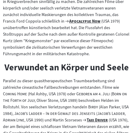
in Kriegsverbrechen sinnfällig zu machen. Die zahlreichen Filme über
körperlich und/oder seelisch verletzte Vietnamveteranen waren
zunächst individuelle Maskierungen des kollektiven Traumas, das
Zum
"
"
Francis Ford Coppola schließlich in
Apocalypse Now
(USA 1979)
Filmarchiv:
unübertroffen künstlerisch bearbeitet hat. Die Flussfahrt des
Stoßtrupps auf der Suche nach dem außer Kontrolle geratenen Colonel
Kurtz (dem "Kriegsmonster" par excellence dieser Filmepoche)
symbolisiert die zivilisatorischen Verwerfungen der westlichen
Führungsmacht in der militärischen Katastrophe.
Verwundet an Körper und Seele
Parallel zu dieser quasitherapeutischen Traumbearbeitung sind
"
zahlreiche cineastische Fallbeschreibungen entstanden. Filme wie
"
"
"
"
Coming Home
(Hal Ashby, USA 1978) oder
Geboren am 4. Juli
(
Born on
"
the Forth of July,
Oliver Stone, USA 1989) beschreiben Helden im
"
"
Rollstuhl. Von seelischen Verletzungen handeln
Birdy
(Alan Parker, USA
"
"
"
1984),
Jacob's Ladder – In der Gewalt des Jenseits
(J
acob’s Ladder,
"
Zum
"
"
Adrian Lyne
, USA 1990) und Martin Scorseses
Taxi Driver
(USA 1976),
Filmarchiv:
der am Beispiel eines schlaflosen Vietnam-Veteranen davon erzählt, wie