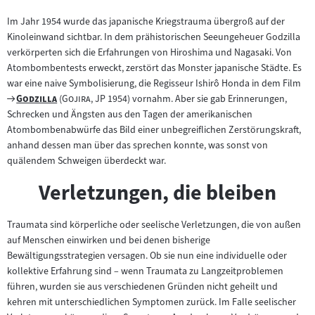
Im Jahr 1954 wurde das japanische Kriegstrauma übergroß auf der
Kinoleinwand sichtbar. In dem prähistorischen Seeungeheuer Godzilla
verkörperten sich die Erfahrungen von Hiroshima und Nagasaki. Von
Atombombentests erweckt, zerstört das Monster japanische Städte. Es
war eine naive Symbolisierung, die Regisseur Ishirô Honda in dem Film
Zum
"
"
"
"
Godzilla
(
Gojira
, JP 1954) vornahm. Aber sie gab Erinnerungen,
Filmarchiv:
Schrecken und Ängsten aus den Tagen der amerikanischen
Atombombenabwürfe das Bild einer unbegreiflichen Zerstörungskraft,
anhand dessen man über das sprechen konnte, was sonst von
quälendem Schweigen überdeckt war.
Verletzungen, die bleiben
Traumata sind körperliche oder seelische Verletzungen, die von außen
auf Menschen einwirken und bei denen bisherige
Bewältigungsstrategien versagen. Ob sie nun eine individuelle oder
kollektive Erfahrung sind – wenn Traumata zu Langzeitproblemen
führen, wurden sie aus verschiedenen Gründen nicht geheilt und
kehren mit unterschiedlichen Symptomen zurück. Im Falle seelischer