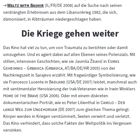
Zum
"
"
Waltz with Bashir
(IL/FR/DE 2008) auf die Suche nach seinen
Filmarchiv:
verdrängten Erlebnissen aus dem Libanonkrieg 1982, die sich,
dämonisiert, in Albträumen niedergeschlagen haben.
Die Kriege gehen weiter
Das Kino hat viel zu tun, um von Traumata zu berichten oder damit
umzugehen. Und es agiert dabei auf allen Ebenen seines Potenzials. Mit
"
stillen, intensiven Geschichten, wie sie Jasmila Žbanić in
Esmas
"
"
"
Geheimnis – Grbavica
(
Grbavica
, AT/BA/DE/HR 2005) von der
Nachkriegszeit in Sarajevo erzählt. Mit fragwürdiger Symbolisierung, wie
"
"
sie Francesco Lucente in
Badland
(USA/DE 2007) leistet, manchmal auch
"
mit sentimentaler Heroisierung der Irak-Veteranen wie in Irwin Winklers
"
Home of the Brave
(USA 2006). Oder mit einem diskreten
"
dokumentarischen Porträt, wie es Peter Lilienthal in
Camilo – Der
"
lange Weg zum Ungehorsam
(DE 2007) zum gleichen Thema gelingt.
Körper werden in Kriegen verstümmelt, Seelen verwirrt und verletzt.
Das Kino verhindert, dass solche Fakten der Weltpolitik ins Vergessen
versinken.