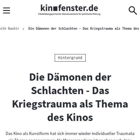
Sprungmarken
Direkt
Direkt
Navigation
zum
zur
Inhalt
Navigation
Brotkrümelnavigation
am
with Bashir
Die Dämonen der Schlachten - Das Kriegstrauma als Thema des
Seitenende
Kategorie:
Hintergrund
Die Dämonen der
Schlachten - Das
Kriegstrauma als Thema
des Kinos
Das Kino als Kunstform hat sich immer wieder individueller Traumata