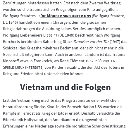
Zerrüttungen hinterlassen hatten. Erst nach dem Zweiten Weltkrieg
wurden solche traumatischen Kriegsfolgen vom Kino aufgegriffen.
Zum
"
"
Wolfgang Staudtes
Die Mörder sind unter uns
(Wolfgang Staudte,
Filmarchiv:
DE 1946) handelt von einem Chirurgen, dem die grausamen
Kriegserfahrungen die Ausübung seines Berufes unmöglich machen.
"
"
Wolfgang Liebeneiners
Liebe 47
(DE 1949) beschreibt nach Wolfgang
Borcherts berühmtem Kahlschlag-Stück
Draußen vor der Tür
(1947) das
Schicksal des Kriegsheimkehrers Beckmann, der sich nicht mehr in die
Gesellschaft integrieren kann. Auch in anderen Ländern ist das Trauma
"
Kinostoff, etwa in Frankreich, wo René Clément 1952 in
Verbotene
"
"
"
Spiele
(
Jeux interdits
) von Kindern erzählt, die den Akt des Tötens in
Krieg und Frieden nicht unterscheiden können.
Vietnam und die Folgen
Erst der Vietnamkrieg machte das Kriegstrauma zu einer wirklichen
Herausforderung für das Kino. In der Fernseh-Nation USA wurden die
Kämpfe in Fernost als Krieg der Bilder erlebt. Deshalb versuchte die
Bilderfabrik Hollywood, den Amerikanern die ungewohnten
Erfahrungen einer Niederlage sowie die moralische Schuldverstrickung