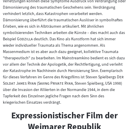
Verletzungen können diese Symptome Ausdruck von Verdrängung oder
Dämonisierung des traumatischen Geschehens sein. Verdrängung
verhindert letzlich, dass Katastrophen verarbeitet werden.
Dämonisierung überführt die traumatischen Auslöser in symbolhaftes
Erleben, wie es sich in Albträumen artikuliert. Mit ähnlichen
symbolisierenden Techniken arbeiten die Künste – dies macht auch das
"
"
Beispiel
Godzilla
deutlich. Das Kino als Kunstform hat sich immer
wieder individueller Traumata als Thema angenommen. Als
Massenmedium ist es aber auch dazu geeignet, kollektive Traumata
"therapeutisch" zu bearbeiten. Im Mainstreamkino bedient es sich dazu
vor allem der Technik der Apologetik, der Rechtfertigung, und verleiht
der Katastrophe im Nachhinein durch Heroisierung Sinn. Exemplarisch
"
für dieses Verfahren im Genre des Kriegsfilms ist Steven Spielbergs
Der
"
"
"
Soldat James Ryan
(
Saving Private Ryan
, Steven Spielberg, USA 1998)
über die Invasion der Alliierten in der Normandie 1944, in dem die
Tapferkeit des Einzelnen jegliche Fragen nach dem Sinn des
kriegerischen Einsatzes verdrängt.
Expressionistischer Film der
Weimarer Republik