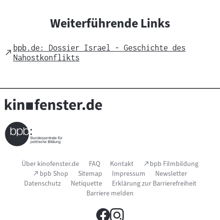
Weiterführende Links
bpb.de: Dossier Israel - Geschichte des
External
Nahostkonflikts
Link
Seitenfußnavigation
(Link
Über kinofenster.de
FAQ
Kontakt
bpb Filmbildung
öffnet
(Link
bpb Shop
Sitemap
Impressum
Newsletter
im
öffnet
Datenschutz
Netiquette
Erklärung zur Barrierefreiheit
neuen
im
Fenster)
Barriere melden
neuen
Fenster)