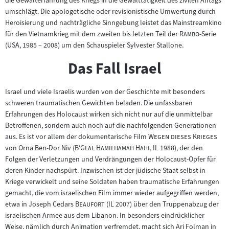
die Gewalterfahrung des Kriegs in die Gewalttätigkeit des zivilen Alltags
umschlägt. Die apologetische oder revisionistische Umwertung durch
Heroisierung und nachträgliche Sinngebung leistet das Mainstreamkino
"
"
für den Vietnamkrieg mit dem zweiten bis letzten Teil der
Rambo
-Serie
(USA, 1985 – 2008) um den Schauspieler Sylvester Stallone.
Das Fall Israel
Israel und viele Israelis wurden von der Geschichte mit besonders
schweren traumatischen Gewichten beladen. Die unfassbaren
Erfahrungen des Holocaust wirken sich nicht nur auf die unmittelbar
Betroffenen, sondern auch noch auf die nachfolgenden Generationen
"
"
aus. Es ist vor allem der dokumentarische Film
Wegen dieses Krieges
"
"
von Orna Ben-Dor Niv (
B'Glal Hamilhamah Hahi
, IL 1988), der den
Folgen der Verletzungen und Verdrängungen der Holocaust-Opfer für
deren Kinder nachspürt. Inzwischen ist der jüdische Staat selbst in
Kriege verwickelt und seine Soldaten haben traumatische Erfahrungen
gemacht, die vom israelischen Film immer wieder aufgegriffen werden,
"
"
etwa in Joseph Cedars
Beaufort
(IL 2007) über den Truppenabzug der
israelischen Armee aus dem Libanon. In besonders eindrücklicher
Weise, nämlich durch Animation verfremdet, macht sich Ari Folman in