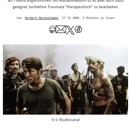
als Thema angenommen. Als Massenmedium ist es aber auch dazu
geeignet, kollektive Traumata "therapeutisch" zu bearbeiten.
Von
Herbert Heinzelmann
, 27.10.2008
, 5 Minuten zu lesen
Mehr
zum
Author
Copyright
©
© Studiocanal