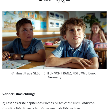
Copyright
©
Filmstill aus GESCHICHTEN VOM FRANZ, NGF / Wild Bunch
Germany
Vor der Filmsichtung:
a) Lest das erste Kapitel des Buches
Geschichten vom Franz
von
Christine Nöstlinger oder hört es euch als Hörbuch an.