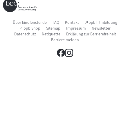
Seitenfußnavigation
(Link
Über kinofenster.de
FAQ
Kontakt
bpb Filmbildung
öffnet
(Link
bpb Shop
Sitemap
Impressum
Newsletter
im
öffnet
Datenschutz
Netiquette
Erklärung zur Barrierefreiheit
neuen
im
Fenster)
Barriere melden
neuen
Fenster)