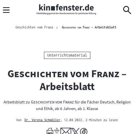
Sprungmarken
Direkt
Direkt
Navigation
zum
zur
Inhalt
Navigation
Brotkrümelnavigation
am
Aktuelle Sei
"
"
Geschichten vom Franz
Geschichten vom Franz
– Arbeitsblatt
Seitenende
Kategorie:
Unterrichtsmaterial
"
"
Geschichten vom Franz
–
Arbeitsblatt
"
"
Arbeitsblatt zu
Geschichten vom Franz
für die Fächer Deutsch, Religion
und Ethik, ab 6 Jahren, ab 1. Klasse
Von
Dr. Verena Schmöller
, 12.04.2022
, 2 Minuten zu lesen
Mehr
zum
Author