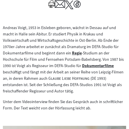
Andreas Voigt, 1953 in Eisleben geboren, wächst in Dessau auf und
macht in Halle sein Abitur. Er studiert Physik in Krakau und
Volkswirtschaft und Wirtschaftsgeschichte in Ost-Berlin. Ab Ende der
1970er-Jahre arbeitet er zunächst als Dramaturg im DEFA-Studio für
Dokumentarfilme und beginnt dann ein
Regie
-Studium an der
Zum
Hochschule für Film und Fernsehen Potsdam-Babelsberg. Von 1987 bis
Inhalt:
1990 ist Voigt als Regisseur im DEFA-Studio für
Dokumentarfilme
Zum
beschäftigt und fängt mit der Arbeit an seiner Reihe von Leipzig-Filmen
Inhalt:
"
"
an, in deren Rahmen auch
Glaube Liebe Hoffnung
(DE 1993)
entstanden ist. Seit der Schließung des DEFA-Studios 1991 ist Voigt als
freischaffender Regisseur und Autor tätig.
Unter dem Videointerview finden Sie das Gespräch auch in schriftlicher
Form. Der Text weicht von der Hörfassung leicht ab.