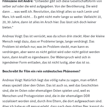
Filmszene mit André:
"Entweder gibt sich diese Gesellschaftsform von
selber auf oder die wird aufgegeben. Von der Bevölkerung. Die wird
dann … was weiß ich. Revolution, das klingt alles so nach Lenin und
Marx. Ich weiß nicht… Es geht nicht mehr lange so weiter. Vielleicht 10,
20, 30 Jahre, dann ist alles im Arsch hier. Das lässt sich doch keiner
bieten."
Andreas Voigt: Das ist verrückt, was da schon drin steckt. Aber der kleine
Mensch neigt dazu, dass er Probleme lange, lange verdrängt. Das
Problem ist einfach nur, was im Problem steckt, man kann es
verdrängen, aber wenn es nicht gelöst wird oder nicht gelöst werden
kann, dann knallt es irgendwann. Der Widerspruch wird sich in
irgendeiner Form entladen, das ist nicht lustig, aber das ist so.
Beschreibt Ihr Film ein rein ostdeutsches Phänomen?
Andreas Voigt: Natürlich liegt das völlig nahe zu sagen, man erfährt
etwas speziell über den Osten. Das ist auch so, weil das Geschichten
sind, die im Osten oder ehemaligen Osten spielen und, weil es
Menschen und Protagonisten sind, die in der ehemaligen DDR
sozialisiert worden sind, durch ihre Eltern, die dort aufgewachsen sind.
Aber ich habe es oft genug erlebt, dass nach dem dritten Bier, kannst du