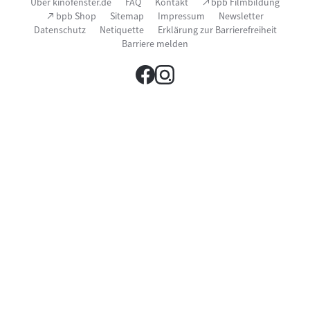
Seitenfußnavigation
(Link
Über kinofenster.de
FAQ
Kontakt
bpb Filmbildung
öffnet
(Link
bpb Shop
Sitemap
Impressum
Newsletter
im
öffnet
Datenschutz
Netiquette
Erklärung zur Barrierefreiheit
neuen
im
Fenster)
Barriere melden
neuen
Fenster)