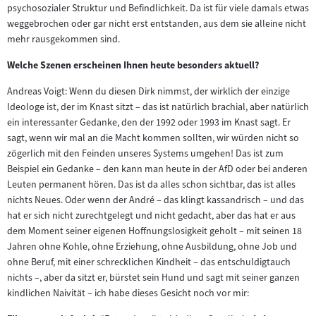
psychosozialer Struktur und Befindlichkeit. Da ist für viele damals etwas
weggebrochen oder gar nicht erst entstanden, aus dem sie alleine nicht
mehr rausgekommen sind.
Welche Szenen erscheinen Ihnen heute besonders aktuell?
Andreas Voigt: Wenn du diesen Dirk nimmst, der wirklich der einzige
Ideologe ist, der im Knast sitzt – das ist natürlich brachial, aber natürlich
ein interessanter Gedanke, den der 1992 oder 1993 im Knast sagt. Er
sagt, wenn wir mal an die Macht kommen sollten, wir würden nicht so
zögerlich mit den Feinden unseres Systems umgehen! Das ist zum
Beispiel ein Gedanke – den kann man heute in der AfD oder bei anderen
Leuten permanent hören. Das ist da alles schon sichtbar, das ist alles
nichts Neues. Oder wenn der André – das klingt kassandrisch – und das
hat er sich nicht zurechtgelegt und nicht gedacht, aber das hat er aus
dem Moment seiner eigenen Hoffnungslosigkeit geholt – mit seinen 18
Jahren ohne Kohle, ohne Erziehung, ohne Ausbildung, ohne Job und
ohne Beruf, mit einer schrecklichen Kindheit – das entschuldigtauch
nichts –, aber da sitzt er, bürstet sein Hund und sagt mit seiner ganzen
kindlichen Naivität – ich habe dieses Gesicht noch vor mir: