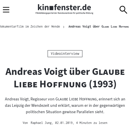
Sprungmarken
Direkt
Direkt
Navigation
zum
zur
Inhalt
Navigation
Brotkrümelnavigation
am
"
Dokumentarfilm im Zeichen der Wende
Andreas Voigt über
Glaube Liebe Hoffnung
Seitenende
Kategorie:
Videointerview
"
Andreas Voigt über
Glaube
"
Liebe Hoffnung
(1993)
"
"
Andreas Voigt, Regisseur von
Glaube Liebe Hoffnung
, erinnert sich an
das Leipzig der Wendezeit und erklärt, warum er in der gegenwärtigen
politischen Situation gewisse Parallelen sieht.
Von
Raphael Jung
, 02.01.2019
, 4 Minuten zu lesen