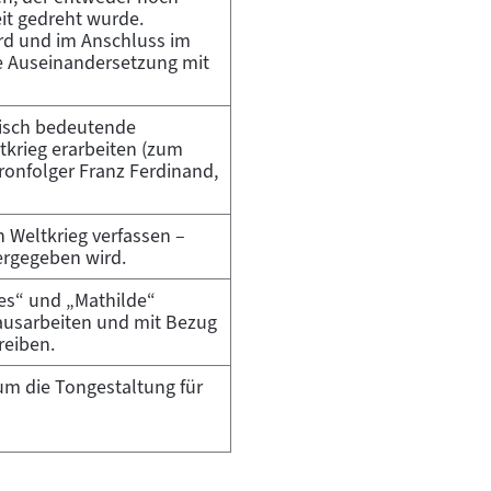
it gedreht wurde.
ird und im Anschluss im
he Auseinandersetzung mit
orisch bedeutende
krieg erarbeiten (zum
hronfolger Franz Ferdinand,
n Weltkrieg verfassen –
ergegeben wird.
es“ und „Mathilde“
ausarbeiten und mit Bezug
reiben.
um die Tongestaltung für