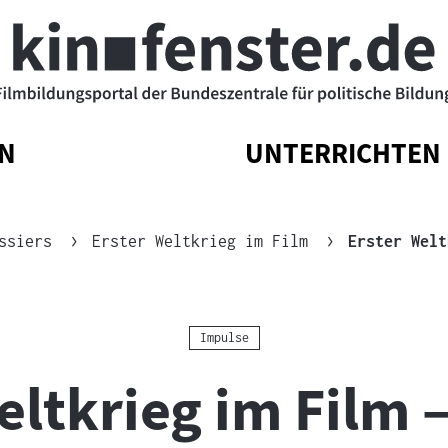
N
UNTERRICHTEN
ATIONSMENÜ
ATIONSMENÜ
NAVIGATIONSM
NAVIGATIONSM
N
SSEN
ÖFFNEN
SCHLIESSEN
ssiers
Erster Weltkrieg im Film
Erster Welt
Kategorie:
Impulse
eltkrieg im Film 