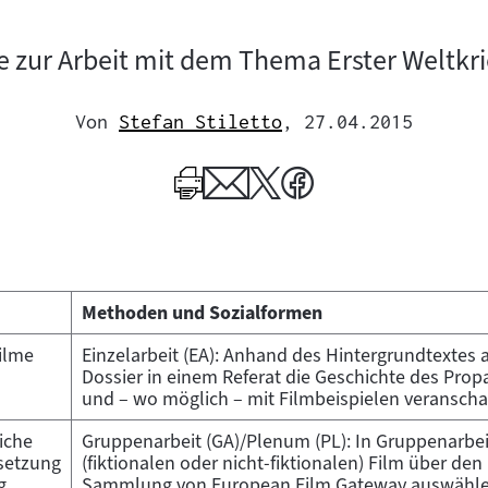
e zur Arbeit mit dem Thema Erster Weltkri
Von
Stefan Stiletto
, 27.04.2015
Mehr
zum
Author
Methoden und Sozialformen
ilme
Einzelarbeit (EA): Anhand des Hintergrundtextes 
Dossier in einem Referat die Geschichte des Prop
und – wo möglich – mit Filmbeispielen veranscha
iche
Gruppenarbeit (GA)/Plenum (PL): In Gruppenarbei
setzung
(fiktionalen oder nicht-fiktionalen) Film über den
g
Sammlung von European Film Gateway auswähle