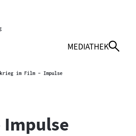
MEDIATHEK
ENÜ
ENÜ
NAVIGATIONSMEN
NAVIGATIONSMEN
ÖFFNEN
SCHLIESSEN
Aktuelle Seite
krieg im Film – Impulse
– Impulse