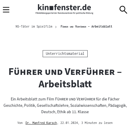
Sprungmarken
Direkt
Direkt
Navigation
zum
zur
Inhalt
Navigation
Brotkrümelnavigation
am
Aktuelle Sei
"
"
NS-Täter im Spielfilm
Führer und Verführer
– Arbeitsblatt
Seitenende
Kategorie:
Unterrichtsmaterial
"
"
Führer und Verführer
–
Arbeitsblatt
"
"
Ein Arbeitsblatt zum Film
Führer und Verführer
für die Fächer
Geschichte, Politik, Gesellschaftslehre, Sozialwissenschaften, Pädagogik,
Deutsch, Ethik ab 11. Klasse
Von
Dr. Manfred Karsch
, 22.01.2024
, 3 Minuten zu lesen
Mehr
zum