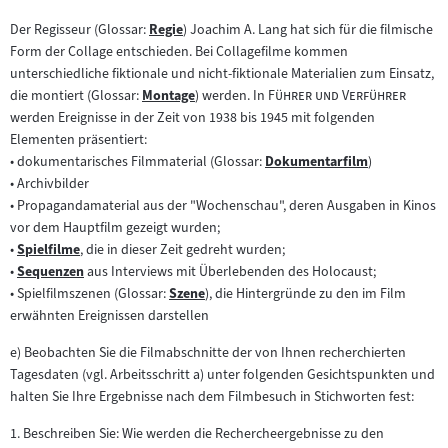
neuen
Tab)
Der Regisseur (Glossar:
Regie
) Joachim A. Lang hat sich für die filmische
Tab)
Zum
Form der Collage entschieden. Bei Collagefilme kommen
Inhalt:
unterschiedliche fiktionale und nicht-fiktionale Materialien zum Einsatz,
"
"
die montiert (Glossar:
Montage
) werden. In
Führer und Verführer
Zum
werden Ereignisse in der Zeit von 1938 bis 1945 mit folgenden
Inhalt:
Elementen präsentiert:
• dokumentarisches Filmmaterial (Glossar:
Dokumentarfilm
)
Zum
• Archivbilder
Inhalt:
• Propagandamaterial aus der "Wochenschau", deren Ausgaben in Kinos
vor dem Hauptfilm gezeigt wurden;
•
Spielfilme
, die in dieser Zeit gedreht wurden;
Zum
•
Sequenzen
aus Interviews mit Überlebenden des Holocaust;
Inhalt:
Zum
• Spielfilmszenen (Glossar:
Szene
), die Hintergründe zu den im Film
Inhalt:
Zum
erwähnten Ereignissen darstellen
Inhalt:
e) Beobachten Sie die Filmabschnitte der von Ihnen recherchierten
Tagesdaten (vgl. Arbeitsschritt a) unter folgenden Gesichtspunkten und
halten Sie Ihre Ergebnisse nach dem Filmbesuch in Stichworten fest:
1. Beschreiben Sie: Wie werden die Rechercheergebnisse zu den