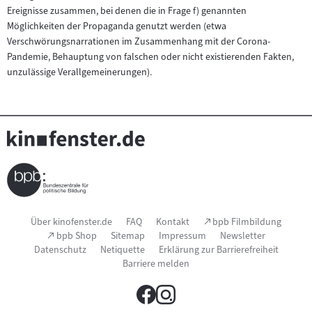
Ereignisse zusammen, bei denen die in Frage f) genannten
Möglichkeiten der Propaganda genutzt werden (etwa
Verschwörungsnarrationen im Zusammenhang mit der Corona-
Pandemie, Behauptung von falschen oder nicht existierenden Fakten,
unzulässige Verallgemeinerungen).
Seitenfußnavigation
(Link
Über kinofenster.de
FAQ
Kontakt
bpb Filmbildung
öffnet
(Link
bpb Shop
Sitemap
Impressum
Newsletter
im
öffnet
Datenschutz
Netiquette
Erklärung zur Barrierefreiheit
neuen
im
Fenster)
Barriere melden
neuen
Fenster)