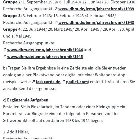
externen
Gruppe 2:
1. September 1939/ 6. Juli 1940/ 22. Juni 41/ 28. Oktober 1938
im
Inhalt:
Zum
Recherche-Ausgangspunkt:
www.dhm.de/lemo/jahreschronik/1939
neuen
(öffnet
externen
Gruppe 3:
3. Februar 1943/ 18. Februar 1943 /4. Februar 1943/
Tab)
im
Inhalt:
Zum
Recherche-Ausgangspunkt:
www.dhm.de/lemo/jahreschronik/1943
neuen
(öffnet
externen
Gruppe 4:
22. Juli 1944/ 20. März 1945/ 20. April 1945 / 29. April, 30. April
Tab)
im
Inhalt:
und 1. Mai 1945
neuen
Recherche Ausgangspunkte:
Tab)
Zum
www.dhm.de/lemo/jahreschronik/1944
und
(öffnet
externen
Zum
www.dhm.de/lemo/jahreschronik/1945
im
(öffnet
Inhalt:
externen
neuen
im
b) Tragen Sie Ihre Ergebnisse in eine Zeitleiste ein, die Sie entweder
Inhalt:
Tab)
neuen
analog an einer Plakatwand oder digital mit einer Whiteboard-App
Tab)
Zum
Zum
(beispielsweise
taskcards.de
,
padlet.com
) erstellt. Präsentieren Sie
(öffnet
(öffnet
externen
externen
anschließend die Ergebnisse.
im
im
Inhalt:
Inhalt:
neuen
neuen
c)
Ergänzende Aufgaben:
Tab)
Tab)
Erstellen Sie in Einzelarbeit, im Tandem oder einer Kleingruppe ein
Kurzreferat zur Biografie einer der folgenden Personen vor. Der
Schwerpunkt soll auf den Jahren 1938 bis 1945 liegen:
1. Adolf Hitler,
Recherche-Ausgangspunkt: