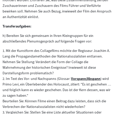
montiert wurden. Erörteren Sie, was diese Zusammenstellung bei den
Zuschauerinnen und Zuschauern des Films Führer und Verführte
bewirken soll. Nehmen Sie auch Bezug, inwieweit der Film den Anspruch
an Authentizität einlöst.
Transferaufgaben:
h) Bereiten Sie sich gemeinsam in Ihren Kleingruppen für ein
abschließendes Plenumsgespräch auf folgende Fragen vor:
1. Mit der Kunstform des Collagefilms möchte der Regisseur Joachim A.
Lang die Propagandamethoden der Nationalsozialisten entlarven.
Nehmen Sie Stellung: Verändert die Form der Collage die
Wahrnehmung der historischen Ereignisse? Inwieweit ist diese
Darstellungsform problematisch?
2. Im Text des Vor- und Nachspanns (Glossar:
Vorspann/Abspann
) wird
Zum
Primo Levi, ein Überlebender des Holocaust, zitiert: "Es ist geschehen …
Inhalt:
und folglich kann es wieder geschehen. Das ist der Kern dessen, was wir
zu sagen haben."
Beurteilen Sie: Können Filme einen Beitrag dazu leisten, dass sich die
Verbrechen der Nationalsozialisten nicht wiederholen?
3. Vergleichen Sie: Stellen Sie eine Liste aktueller Situationen oder