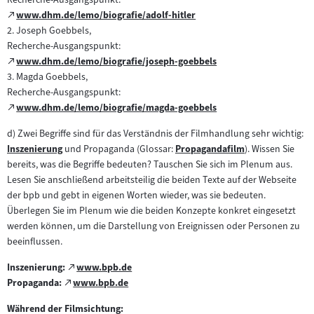
Zum
www.dhm.de/lemo/biografie/adolf-hitler
(öffnet
externen
2. Joseph Goebbels,
im
Inhalt:
Recherche-Ausgangspunkt:
neuen
Zum
www.dhm.de/lemo/biografie/joseph-goebbels
Tab)
(öffnet
externen
3. Magda Goebbels,
im
Inhalt:
Recherche-Ausgangspunkt:
neuen
Zum
www.dhm.de/lemo/biografie/magda-goebbels
Tab)
(öffnet
externen
im
d) Zwei Begriffe sind für das Verständnis der Filmhandlung sehr wichtig:
Inhalt:
neuen
Inszenierung
und Propaganda (Glossar:
Propagandafilm
). Wissen Sie
Zum
Zum
Tab)
bereits, was die Begriffe bedeuten? Tauschen Sie sich im Plenum aus.
Inhalt:
Inhalt:
Lesen Sie anschließend arbeitsteilig die beiden Texte auf der Webseite
der bpb und gebt in eigenen Worten wieder, was sie bedeuten.
Überlegen Sie im Plenum wie die beiden Konzepte konkret eingesetzt
werden können, um die Darstellung von Ereignissen oder Personen zu
beeinflussen.
Zum
Inszenierung:
www.bpb.de
(öffnet
Zum
externen
Propaganda:
www.bpb.de
(öffnet
im
externen
Inhalt:
im
neuen
Während der Filmsichtung:
Inhalt: