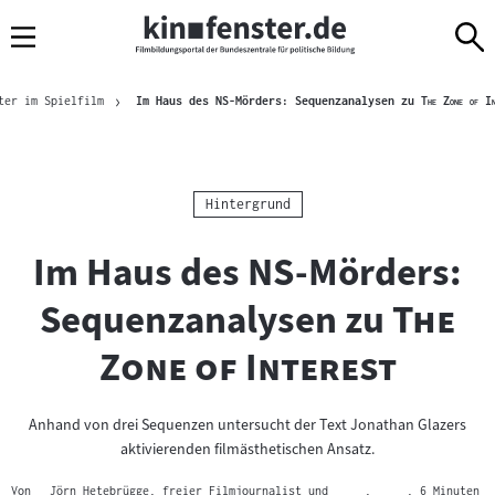
Sprungmarken
Direkt
Direkt
Navigation
zum
zur
Inhalt
Navigation
Brotkrümelnavigation
am
"
ter im Spielfilm
Im Haus des NS-Mörders: Sequenzanalysen zu
The Zone of In
Seitenende
Kategorie:
Hintergrund
Im Haus des NS-Mörders:
"
Sequenzanalysen zu
The
"
Zone of Interest
Anhand von drei Sequenzen untersucht der Text Jonathan Glazers
aktivierenden filmästhetischen Ansatz.
Von
Jörn Hetebrügge, freier Filmjournalist und
,
, 6 Minuten