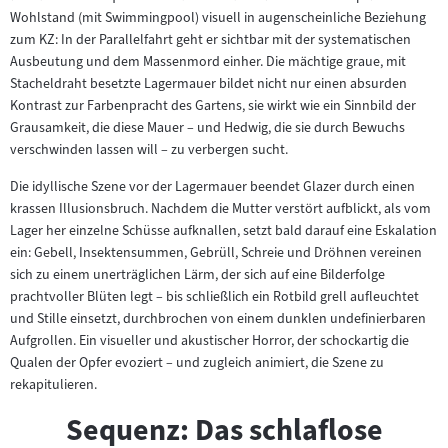
Wohlstand (mit Swimmingpool) visuell in augenscheinliche Beziehung
zum KZ: In der Parallelfahrt geht er sichtbar mit der systematischen
Ausbeutung und dem Massenmord einher. Die mächtige graue, mit
Stacheldraht besetzte Lagermauer bildet nicht nur einen absurden
Kontrast zur Farbenpracht des Gartens, sie wirkt wie ein Sinnbild der
Grausamkeit, die diese Mauer – und Hedwig, die sie durch Bewuchs
verschwinden lassen will – zu verbergen sucht.
Die idyllische Szene vor der Lagermauer beendet Glazer durch einen
krassen Illusionsbruch. Nachdem die Mutter verstört aufblickt, als vom
Lager her einzelne Schüsse aufknallen, setzt bald darauf eine Eskalation
ein: Gebell, Insektensummen, Gebrüll, Schreie und Dröhnen vereinen
sich zu einem unerträglichen Lärm, der sich auf eine Bilderfolge
prachtvoller Blüten legt – bis schließlich ein Rotbild grell aufleuchtet
und Stille einsetzt, durchbrochen von einem dunklen undefinierbaren
Aufgrollen. Ein visueller und akustischer Horror, der schockartig die
Qualen der Opfer evoziert – und zugleich animiert, die Szene zu
rekapitulieren.
Sequenz: Das schlaflose