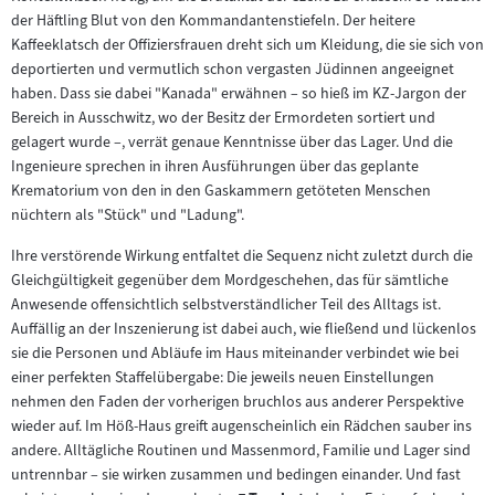
der Häftling Blut von den Kommandantenstiefeln. Der heitere
Kaffeeklatsch der Offiziersfrauen dreht sich um Kleidung, die sie sich von
deportierten und vermutlich schon vergasten Jüdinnen angeeignet
haben. Dass sie dabei "Kanada" erwähnen – so hieß im KZ-Jargon der
Bereich in Ausschwitz, wo der Besitz der Ermordeten sortiert und
gelagert wurde –, verrät genaue Kenntnisse über das Lager. Und die
Ingenieure sprechen in ihren Ausführungen über das geplante
Krematorium von den in den Gaskammern getöteten Menschen
nüchtern als "Stück" und "Ladung".
Ihre verstörende Wirkung entfaltet die Sequenz nicht zuletzt durch die
Gleichgültigkeit gegenüber dem Mordgeschehen, das für sämtliche
Anwesende offensichtlich selbstverständlicher Teil des Alltags ist.
Auffällig an der Inszenierung ist dabei auch, wie fließend und lückenlos
sie die Personen und Abläufe im Haus miteinander verbindet wie bei
einer perfekten Staffelübergabe: Die jeweils neuen Einstellungen
nehmen den Faden der vorherigen bruchlos aus anderer Perspektive
wieder auf. Im Höß-Haus greift augenscheinlich ein Rädchen sauber ins
andere. Alltägliche Routinen und Massenmord, Familie und Lager sind
untrennbar – sie wirken zusammen und bedingen einander. Und fast