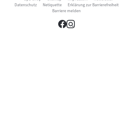
im
öffnet
Datenschutz
Netiquette
Erklärung zur Barrierefreiheit
neuen
im
Fenster)
Barriere melden
neuen
Fenster)