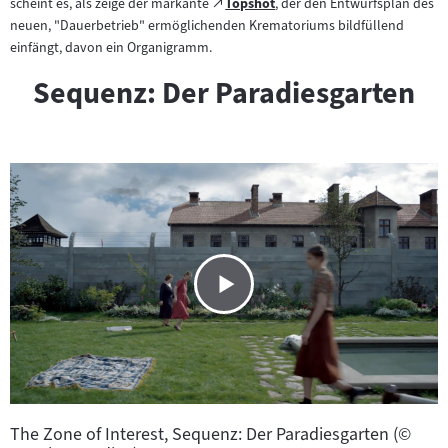
Zum
scheint es, als zeige der markante
Topshot
, der den Entwurfsplan des
(öffnet
externen
neuen, "Dauerbetrieb" ermöglichenden Krematoriums bildfüllend
im
Inhalt:
einfängt, davon ein Organigramm.
neuen
Tab)
Sequenz: Der Paradiesgarten
The Zone of Interest, Sequenz: Der Paradiesgarten (©