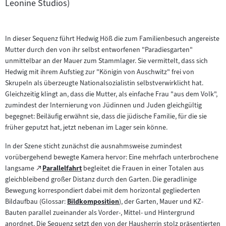
Leonine Studios)
In dieser Sequenz führt Hedwig Höß die zum Familienbesuch angereiste
Mutter durch den von ihr selbst entworfenen "Paradiesgarten"
unmittelbar an der Mauer zum Stammlager. Sie vermittelt, dass sich
Hedwig mit ihrem Aufstieg zur "Königin von Auschwitz" frei von
Skrupeln als überzeugte Nationalsozialistin selbstverwirklicht hat.
Gleichzeitig klingt an, dass die Mutter, als einfache Frau "aus dem Volk",
zumindest der Internierung von Jüdinnen und Juden gleichgültig
begegnet: Beiläufig erwähnt sie, dass die jüdische Familie, für die sie
früher geputzt hat, jetzt nebenan im Lager sein könne.
In der Szene sticht zunächst die ausnahmsweise zumindest
vorübergehend bewegte Kamera hervor: Eine mehrfach unterbrochene
Zum
langsame
Parallelfahrt
begleitet die Frauen in einer Totalen aus
(öffnet
externen
gleichbleibend großer Distanz durch den Garten. Die geradlinige
im
Inhalt:
Bewegung korrespondiert dabei mit dem horizontal gegliederten
neuen
Bildaufbau (Glossar:
Bildkomposition
), der Garten, Mauer und KZ-
Tab)
Zum
Bauten parallel zueinander als Vorder-, Mittel- und Hintergrund
Inhalt:
anordnet. Die Sequenz setzt den von der Hausherrin stolz präsentierten