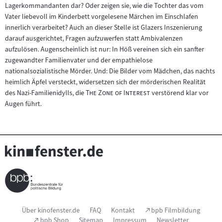
Lagerkommandanten dar? Oder zeigen sie, wie die Tochter das vom
Vater liebevoll im Kinderbett vorgelesene Märchen im Einschlafen
innerlich verarbeitet? Auch an dieser Stelle ist Glazers Inszenierung
darauf ausgerichtet, Fragen aufzuwerfen statt Ambivalenzen
aufzulösen. Augenscheinlich ist nur: In Höß vereinen sich ein sanfter
zugewandter Familienvater und der empathielose
nationalsozialistische Mörder. Und: Die Bilder vom Mädchen, das nachts
heimlich Äpfel versteckt, widersetzen sich der mörderischen Realität
"
"
des Nazi-Familienidylls, die
The Zone of Interest
verstörend klar vor
Augen führt.
Seitenfußnavigation
(Link
Über kinofenster.de
FAQ
Kontakt
bpb Filmbildung
öffnet
(Link
bpb Shop
Sitemap
Impressum
Newsletter