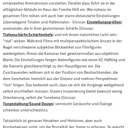
entwickeltes Krematorium vorstellen. Parallel dazu führt sie in die
alltäglichen Abläufe im Haus der Familie Höß ein. Wie nahezu im
gesamten Film reihen sich auch hier starre distanzierte Einstellungen
(überwiegend Totalen und Halbtotalen - Glossar:
Einstellungsgrößen
)
Zum
aneinander, die in ihrer gestochenen Schärfe (Glossar:
Inhalt:
Tiefenschärfe/Schärfentiefe
) und mit ihrem natürlichen Licht sehr
Zum
"real" wirken. Während Filme mit multiperspektivischem Ansatz in der
Inhalt:
Regel verschiedene subjektive Blickwinkel von Filmfiguren
wiedergeben, filmen die Kameras hier gewissermaßen aus objektiver
Warte: Die Einstellungen fangen Nebenfiguren wie einen KZ-Häftling und
die Dienerin gleichberechtigt zu den Hauptfiguren ein. Die
Zuschauenden wähnen sich in der Position von Beobachtenden, die
dem Geschehen heimlich aus der Distanz und mehren Perspektiven
"live" folgen. Das bedeutet auch, dass sie sich die Vorgänge weitgehend
selbst erschließen müssen: Glasers Inszenierung bietet bewusst wenig
Orientierung, selbst die Tonebene (Glossar:
Tongestaltung/Sound Design
) vermischt Geräusche und Dialoge
Zum
scheinbar unterschiedslos.
Inhalt:
Tatsächlich ist genaues Hinsehen und Hinhören, aber auch
Kontextwissen nötig, um die Brutalität der Szene zu erfassen. So wäscht