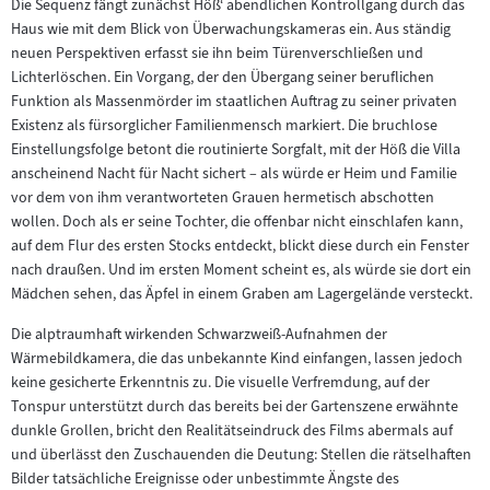
Die Sequenz fängt zunächst Höß‘ abendlichen Kontrollgang durch das
Haus wie mit dem Blick von Überwachungskameras ein. Aus ständig
neuen Perspektiven erfasst sie ihn beim Türenverschließen und
Lichterlöschen. Ein Vorgang, der den Übergang seiner beruflichen
Funktion als Massenmörder im staatlichen Auftrag zu seiner privaten
Existenz als fürsorglicher Familienmensch markiert. Die bruchlose
Einstellungsfolge betont die routinierte Sorgfalt, mit der Höß die Villa
anscheinend Nacht für Nacht sichert – als würde er Heim und Familie
vor dem von ihm verantworteten Grauen hermetisch abschotten
wollen. Doch als er seine Tochter, die offenbar nicht einschlafen kann,
auf dem Flur des ersten Stocks entdeckt, blickt diese durch ein Fenster
nach draußen. Und im ersten Moment scheint es, als würde sie dort ein
Mädchen sehen, das Äpfel in einem Graben am Lagergelände versteckt.
Die alptraumhaft wirkenden Schwarzweiß-Aufnahmen der
Wärmebildkamera, die das unbekannte Kind einfangen, lassen jedoch
keine gesicherte Erkenntnis zu. Die visuelle Verfremdung, auf der
Tonspur unterstützt durch das bereits bei der Gartenszene erwähnte
dunkle Grollen, bricht den Realitätseindruck des Films abermals auf
und überlässt den Zuschauenden die Deutung: Stellen die rätselhaften
Bilder tatsächliche Ereignisse oder unbestimmte Ängste des