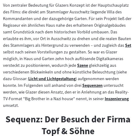
Von zentraler Bedeutung für Glazers Konzept ist der Hauptschauplatz
des Films: die direkt am Stammlager Ausschwitz liegende Villa des
Kommandanten und der dazugehörige Garten. Für sein Projekt ließ der
Regisseur ein ähnliches Haus nahe des erhaltenen Originalgebäudes
samt Grundstück nach dem historischen Vorbild umbauen. Das
erlaubte es ihm, vor Ort in Ausschwitz zu drehen und die realen Bauten
des Stammlagers als Hintergrund zu verwenden – und zugleich das
Set
Zum
selbst nach seinen Vorstellungen zu gestalten. So war es Glazer
Inhalt
möglich, in Haus und Garten zehn hoch auflösende Digitalkameras
versteckt zu positionieren, wodurch jede
Szene
gleichzeitig aus
Zum
verschiedenen Blickwinkeln und ohne künstliche Beleuchtung (siehe
Inhalt:
dazu Glossar:
Licht und Lichtgestaltung
) aufgenommen werden
Zum
konnte. Im Folgenden soll anhand von drei
Sequenzen
untersucht
Inhalt:
Zum
werden, wie Glazer diesen Ansatz, den er in Anlehnung an das Reality-
Inhalt:
TV-Format "Big Brother in a Nazi house" nennt, in seiner
Inszenierung
Zum
umsetzt.
Inhalt:
Sequenz: Der Besuch der Firma
Topf & Söhne