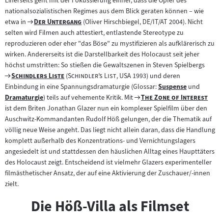
Einerseits geht mit der Fokussierung einher, dass die Opfer des
nationalsozialistischen Regimes aus dem Blick geraten können – wie
Zum
"
"
etwa in
Der Untergang
(Oliver Hirschbiegel, DE/IT/AT 2004). Nicht
Filmarchiv:
selten wird Filmen auch attestiert, entlastende Stereotype zu
reproduzieren oder eher "das Böse" zu mystifizieren als aufklärerisch zu
wirken. Andererseits ist die Darstellbarkeit des Holocaust seit jeher
höchst umstritten: So stießen die Gewaltszenen in Steven Spielbergs
Zum
"
"
"
"
Schindlers Liste
(
Schindler’s List
, USA 1993) und deren
Filmarchiv:
Einbindung in eine Spannungsdramaturgie (Glossar:
Suspense
und
Zum
Zum
"
"
Dramaturgie
) teils auf vehemente Kritik. Mit
The Zone of Interest
Zum
Inhalt:
Filmarchiv:
ist dem Briten Jonathan Glazer nun ein komplexer Spielfilm über den
Inhalt:
Auschwitz-Kommandanten Rudolf Höß gelungen, der die Thematik auf
völlig neue Weise angeht. Das liegt nicht allein daran, dass die Handlung
komplett außerhalb des Konzentrations- und Vernichtungslagers
angesiedelt ist und stattdessen den häuslichen Alltag eines Haupttäters
des Holocaust zeigt. Entscheidend ist vielmehr Glazers experimenteller
filmästhetischer Ansatz, der auf eine Aktivierung der Zuschauer/-innen
zielt.
Die Höß-Villa als Filmset