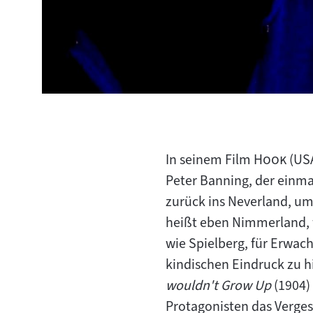
"
"
In seinem Film
Hook
(USA
Peter Banning, der einma
zurück ins Neverland, um
heißt eben Nimmerland, we
wie Spielberg, für Erwac
kindischen Eindruck zu h
wouldn't Grow Up
(1904) 
Protagonisten das Verge