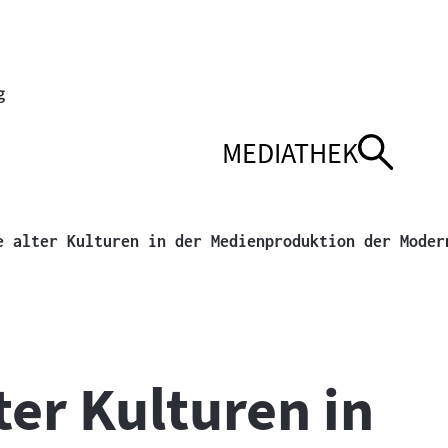
MEDIATHEK
ENÜ
ENÜ
NAVIGATIONSMEN
NAVIGATIONSMEN
ÖFFNEN
SCHLIESSEN
e alter Kulturen in der Medienproduktion der Moder
ter Kulturen in