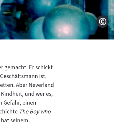
Filmstill
Copyright
r gemacht. Er schickt
 Geschäftsmann ist,
retten. Aber Neverland
 Kindheit, und wer es,
n Gefahr, einen
schichte
The Boy who
r hat seinem