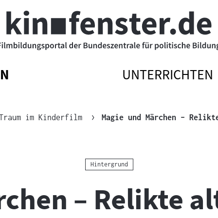
EN
UNTERRICHTEN
ATIONSMENÜ
ATIONSMENÜ
NAVIGATIONSM
NAVIGATIONSM
N
SSEN
ÖFFNEN
SCHLIESSEN
Traum im Kinderfilm
Magie und Märchen – Relikt
Kategorie:
Hintergrund
hen – Relikte al