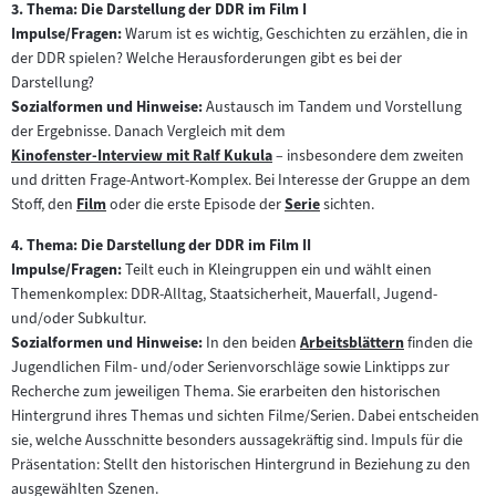
3. Thema: Die Darstellung der DDR im Film I
Impulse/Fragen:
Warum ist es wichtig, Geschichten zu erzählen, die in
der DDR spielen? Welche Herausforderungen gibt es bei der
Darstellung?
Sozialformen und Hinweise:
Austausch im Tandem und Vorstellung
der Ergebnisse. Danach Vergleich mit dem
Kinofenster-Interview mit Ralf Kukula
– insbesondere dem zweiten
Zum
und dritten Frage-Antwort-Komplex. Bei Interesse der Gruppe an dem
Inhalt:
Stoff, den
Film
oder die erste Episode der
Serie
sichten.
Zum
Zum
Inhalt:
Inhalt:
4. Thema: Die Darstellung der DDR im Film II
Impulse/Fragen:
Teilt euch in Kleingruppen ein und wählt einen
Themenkomplex: DDR-Alltag, Staatsicherheit, Mauerfall, Jugend-
und/oder Subkultur.
Sozialformen und Hinweise:
In den beiden
Arbeitsblättern
finden die
Zum
Jugendlichen Film- und/oder Serienvorschläge sowie Linktipps zur
Inhalt:
Recherche zum jeweiligen Thema. Sie erarbeiten den historischen
Hintergrund ihres Themas und sichten Filme/Serien. Dabei entscheiden
sie, welche Ausschnitte besonders aussagekräftig sind. Impuls für die
Präsentation: Stellt den historischen Hintergrund in Beziehung zu den
ausgewählten Szenen.