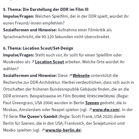
5. Thema: Die Darstellung der DDR im Film III
Impulse/Fragen:
Welchen Spielfilm, der in der DDR spielt, würdet ihr
euren Freund/-innen empfehlen?
Sozialformen und Hinweise:
Aufnahme einer Filmkritik als
Sprachnachricht, die 90-120 Sekunden nicht überschreitet.
6. Thema: Location Scout/Set-Design
Impulse/Fragen:
Stellt euch vor, ihr sollt für einen Spielfilm oder
Zum
Musikvideo als
Location Scout
arbeiten. Welche Orte würdet ihr
(öffnet
externen
wählen?
im
Inhalt:
Zum
Sozialformen und Hinweise:
Diese
Webseite
unterstützt die
neuen
(öffnet
externen
Recherche zur DDR-Architektur. Hierbei verdeutlichen, dass sich auch in
Tab)
im
Inhalt:
Ortschaften der früheren Bundesrepublik Gebäude finden, die an die
neuen
"
"
DDR erinnern. Beispielsweise im Film
Bourne Verschwörung
(Regie:
Tab)
Paul Greengrass, USA 2004) wurden in Berlin
Szenen
gedreht, die in
Zum
Zum
Moskau, Amsterdam oder Neapel spielen (vgl.
www.dw.com
). In der
Inhalt:
(öffnet
externen
TV-Serie
The Queen’s Gambit
(Regie: Scott Frank, USA 2020) diente
im
Inhalt:
Berlin für Szenen, die in den USA, Frankreich, der Sowjetunion und
neuen
Zum
Mexiko spielten (vgl.
www.tip-berlin.de
)
(öffnet
Tab)
externen