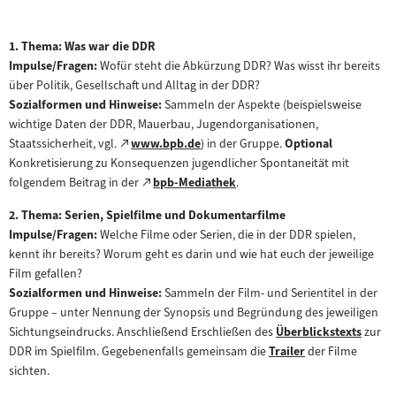
1. Thema: Was war die DDR
Impulse/Fragen:
Wofür steht die Abkürzung DDR? Was wisst ihr bereits
über Politik, Gesellschaft und Alltag in der DDR?
Sozialformen und Hinweise:
Sammeln der Aspekte (beispielsweise
wichtige Daten der DDR, Mauerbau, Jugendorganisationen,
Zum
Staatssicherheit, vgl.
www.bpb.de
) in der Gruppe.
Optional
(öffnet
externen
Konkretisierung zu Konsequenzen jugendlicher Spontaneität mit
im
Inhalt:
Zum
folgendem Beitrag in der
bpb-Mediathek
.
neuen
(öffnet
externen
Tab)
im
2. Thema: Serien, Spielfilme und Dokumentarfilme
Inhalt:
neuen
Impulse/Fragen:
Welche Filme oder Serien, die in der DDR spielen,
Tab)
kennt ihr bereits? Worum geht es darin und wie hat euch der jeweilige
Film gefallen?
Sozialformen und Hinweise:
Sammeln der Film- und Serientitel in der
Gruppe – unter Nennung der Synopsis und Begründung des jeweiligen
Sichtungseindrucks. Anschließend Erschließen des
Überblickstexts
zur
Zum
DDR im Spielfilm. Gegebenenfalls gemeinsam die
Trailer
der Filme
Zum
Inhalt:
sichten.
Inhalt: