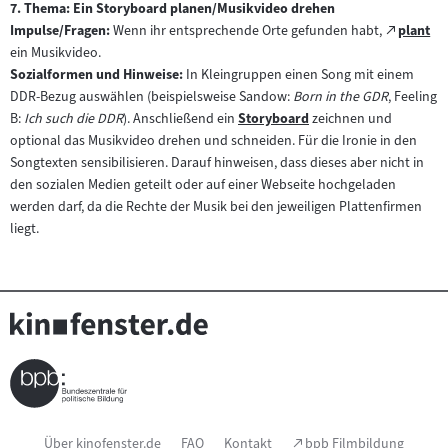
im
7. Thema: Ein Storyboard planen/Musikvideo drehen
Inhalt:
neuen
Zum
Impulse/Fragen:
Wenn ihr entsprechende Orte gefunden habt,
plant
(öffnet
Tab)
externe
ein Musikvideo.
im
Inhalt:
Sozialformen und Hinweise:
In Kleingruppen einen Song mit einem
neuen
DDR-Bezug auswählen (beispielsweise Sandow:
Born in the GDR
, Feeling
Tab)
B:
Ich such die DDR
). Anschließend ein
Storyboard
zeichnen und
Zum
optional das Musikvideo drehen und schneiden. Für die Ironie in den
Inhalt:
Songtexten sensibilisieren. Darauf hinweisen, dass dieses aber nicht in
den sozialen Medien geteilt oder auf einer Webseite hochgeladen
werden darf, da die Rechte der Musik bei den jeweiligen Plattenfirmen
liegt.
Seitenfußnavigation
(Link
Über kinofenster.de
FAQ
Kontakt
bpb Filmbildung