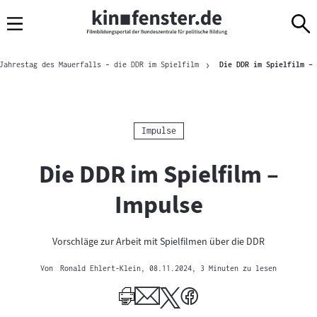
Sprungmarken
Direkt
Direkt
Navigation
zum
zur
Inhalt
Navigation
Brotkrümelnavigation
am
Jahrestag des Mauerfalls – die DDR im Spielfilm
Die DDR im Spielfilm – 
Seitenende
Kategorie:
Impulse
Die DDR im Spielfilm –
Impulse
Vorschläge zur Arbeit mit Spielfilmen über die DDR
Von
Ronald Ehlert-Klein
, 08.11.2024
, 3 Minuten zu lesen