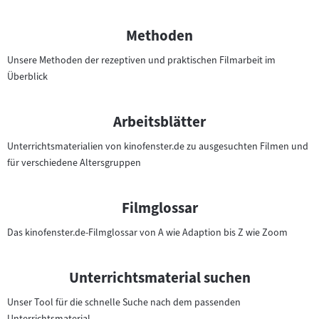
n
U
Methoden
n
t
Unsere Methoden der rezeptiven und praktischen Filmarbeit im
Überblick
e
r
r
Arbeitsblätter
i
c
Unterrichtsmaterialien von kinofenster.de zu ausgesuchten Filmen und
h
für verschiedene Altersgruppen
t
e
Filmglossar
n
Das kinofenster.de-Filmglossar von A wie Adaption bis Z wie Zoom
Unterrichtsmaterial suchen
Unser Tool für die schnelle Suche nach dem passenden
Unterrichtsmaterial