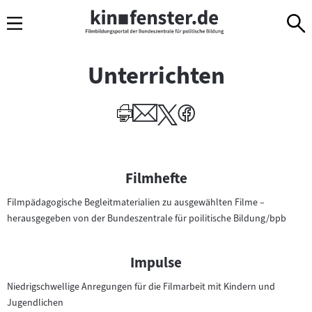
Sprungmarken
Direkt
Direkt
Navigation
zum
zur
Inhalt
Navigation
am
Unterrichten
Seitenende
I
Filmhefte
n
Filmpädagogische Begleitmaterialien zu ausgewählten Filme –
h
herausgegeben von der Bundeszentrale für poilitische Bildung/bpb
a
l
t
Impulse
e
Niedrigschwellige Anregungen für die Filmarbeit mit Kindern und
v
Jugendlichen
o