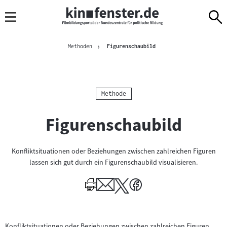
Sprungmarken
Direkt
Direkt
Navigation
zum
zur
Inhalt
Navigation
Brotkrümelnavigation
am
Aktuelle Seite
Methoden
Figurenschaubild
Seitenende
Kategorie:
Methode
Figurenschaubild
Konfliktsituationen oder Beziehungen zwischen zahlreichen Figuren
lassen sich gut durch ein Figurenschaubild visualisieren.
Konfliktsituationen oder Beziehungen zwischen zahlreichen Figuren