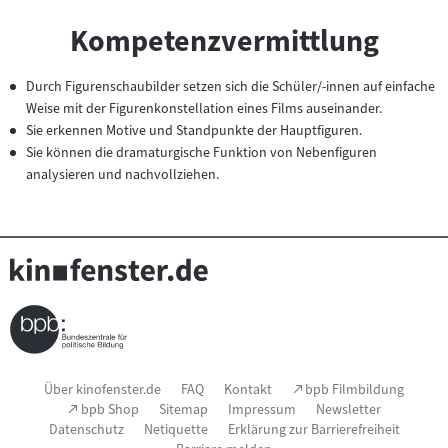
Kompetenzvermittlung
Durch Figurenschaubilder setzen sich die Schüler/-innen auf einfache
Weise mit der Figurenkonstellation eines Films auseinander.
Sie erkennen Motive und Standpunkte der Hauptfiguren.
Sie können die dramaturgische Funktion von Nebenfiguren
analysieren und nachvollziehen.
Seitenfußnavigation
(Link
Über kinofenster.de
FAQ
Kontakt
bpb Filmbildung
öffnet
(Link
bpb Shop
Sitemap
Impressum
Newsletter
im
öffnet
Datenschutz
Netiquette
Erklärung zur Barrierefreiheit
neuen
im
Fenster)