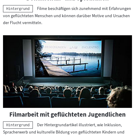
g
e
Filme beschäftigen sich zunehmend mit Erfahrungen
Kategorie:
Hintergrund
n
von geflüchteten Menschen und können darüber Motive und Ursachen
d
der Flucht vermitteln.
l
i
c
h
e
n
Filmarbeit mit geflüchteten Jugendlichen
Der Hintergrundartikel illustriert, wie Inklusion,
Kategorie:
Hintergrund
Spracherwerb und kulturelle Bildung von geflüchteten Kindern und