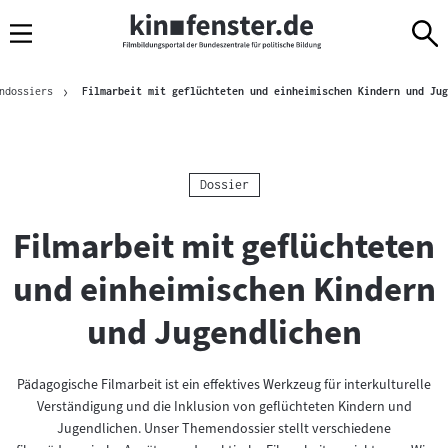
Sprungmarken
Direkt
Direkt
Navigation
zum
zur
Inhalt
Navigation
Brotkrümelnavigation
am
ndossiers
Filmarbeit mit geflüchteten und einheimischen Kindern und Jug
Seitenende
Kategorie:
Dossier
Filmarbeit mit geflüchteten
und einheimischen Kindern
und Jugendlichen
Pädagogische Filmarbeit ist ein effektives Werkzeug für interkulturelle
Verständigung und die Inklusion von geflüchteten Kindern und
Jugendlichen. Unser Themendossier stellt verschiedene