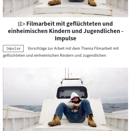
U
Filmarbeit mit geflüchteten und
n
einheimischen Kindern und Jugendlichen -
t
Impulse
e
Vorschläge zur Arbeit mit dem Thema Filmarbeit mit
Kategorie:
Impulse
r
geflüchteten und einheimischen Kindern und Jugendlichen
r
i
c
h
t
s
m
a
t
e