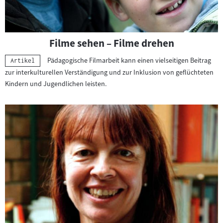
v
o
n
F
Filme sehen – Filme drehen
i
Pädagogische Filmarbeit kann einen vielseitigen Beitrag
l
Kategorie:
Artikel
zur interkulturellen Verständigung und zur Inklusion von geflüchteten
m
Kindern und Jugendlichen leisten.
a
r
b
e
i
t
m
i
t
g
e
f