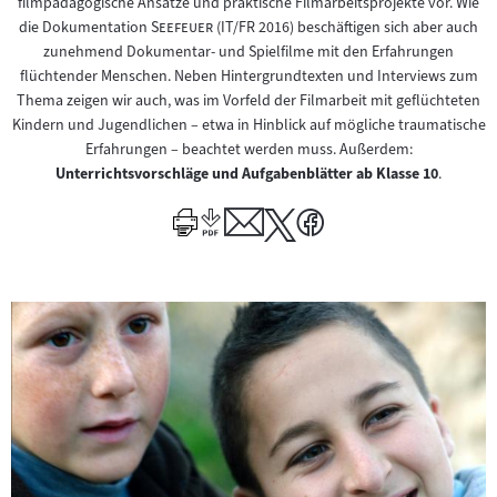
filmpädagogische Ansätze und praktische Filmarbeitsprojekte vor. Wie
"
"
die Dokumentation
Seefeuer
(IT/FR 2016) beschäftigen sich aber auch
zunehmend Dokumentar- und Spielfilme mit den Erfahrungen
flüchtender Menschen. Neben Hintergrundtexten und Interviews zum
Thema zeigen wir auch, was im Vorfeld der Filmarbeit mit geflüchteten
Kindern und Jugendlichen – etwa in Hinblick auf mögliche traumatische
Erfahrungen – beachtet werden muss. Außerdem:
Unterrichtsvorschläge und Aufgabenblätter ab Klasse 10
.
I
n
h
a
l
t
e