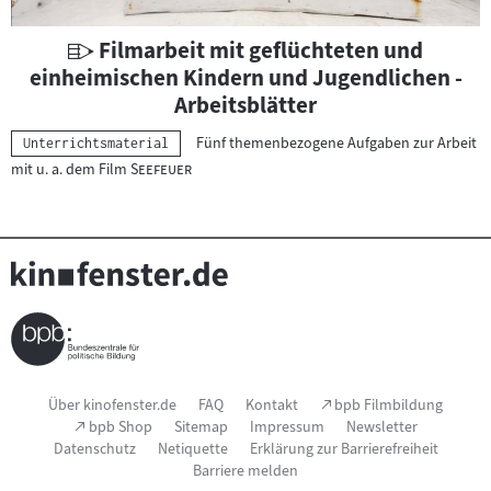
r
i
U
Filmarbeit mit geflüchteten und
a
n
einheimischen Kindern und Jugendlichen -
l
t
Arbeitsblätter
:
e
Fünf themenbezogene Aufgaben zur Arbeit
Kategorie:
Unterrichtsmaterial
r
"
"
mit u. a. dem Film
Seefeuer
r
i
c
h
t
s
m
a
Seitenfußnavigation
t
(Link
Über kinofenster.de
FAQ
Kontakt
bpb Filmbildung
öffnet
(Link
bpb Shop
Sitemap
Impressum
Newsletter
e
im
öffnet
Datenschutz
Netiquette
Erklärung zur Barrierefreiheit
neuen
r
im
Fenster)
Barriere melden
neuen
i
Fenster)