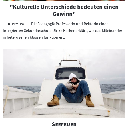
l
"Kulturelle Unterschiede bedeuten einen
ü
Gewinn"
c
h
Die Pädagogik-Professorin und Rektorin einer
Kategorie:
Interview
t
Integrierten Sekundarschule Ulrike Becker erklärt, wie das Miteinander
e
in heterogenen Klassen funktioniert.
t
e
n
u
n
d
e
i
n
h
e
i
"
"
Seefeuer
m