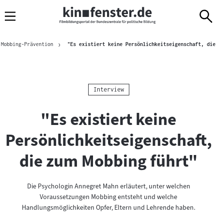
Sprungmarken
Direkt
Direkt
Navigation
zum
zur
Inhalt
Navigation
Brotkrümelnavigation
am
 Mobbing-Prävention
"Es existiert keine Persönlichkeitseigenschaft, die
Seitenende
Kategorie:
Interview
"Es existiert keine
Persönlichkeitseigenschaft,
die zum Mobbing führt"
Die Psychologin Annegret Mahn erläutert, unter welchen
Voraussetzungen Mobbing entsteht und welche
Handlungsmöglichkeiten Opfer, Eltern und Lehrende haben.