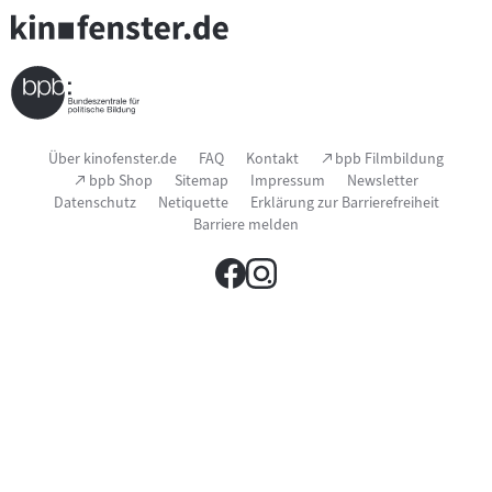
Seitenfußnavigation
(Link
Über kinofenster.de
FAQ
Kontakt
bpb Filmbildung
öffnet
(Link
bpb Shop
Sitemap
Impressum
Newsletter
im
öffnet
Datenschutz
Netiquette
Erklärung zur Barrierefreiheit
neuen
im
Fenster)
Barriere melden
neuen
Fenster)