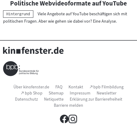
Politische Webvideoformate auf YouTube
Viele Angebote auf YouTube beschäftigen sich mit
Kategorie:
Hintergrund
politischen Fragen. Aber wie gehen sie dabei vor? Eine Analyse.
Seitenfußnavigation
(Link
Über kinofenster.de
FAQ
Kontakt
bpb Filmbildung
öffnet
(Link
bpb Shop
Sitemap
Impressum
Newsletter
im
öffnet
Datenschutz
Netiquette
Erklärung zur Barrierefreiheit
neuen
im
Fenster)
Barriere melden
neuen
Fenster)