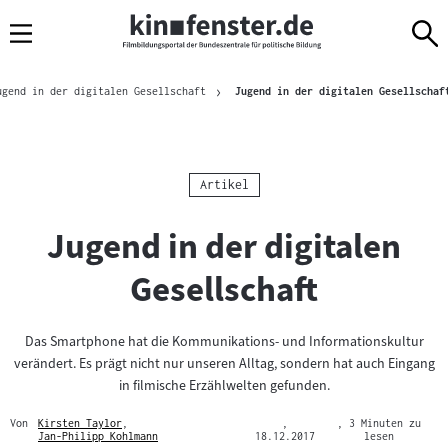
Sprungmarken
Direkt
Direkt
Navigation
zum
zur
Inhalt
Navigation
Brotkrümelnavigation
am
ugend in der digitalen Gesellschaft
Jugend in der digitalen Gesellschaf
Seitenende
Kategorie:
Artikel
Jugend in der digitalen
Gesellschaft
Das Smartphone hat die Kommunikations- und Informationskultur
verändert. Es prägt nicht nur unseren Alltag, sondern hat auch Eingang
in filmische Erzählwelten gefunden.
Von
Kirsten Taylor
,
,
, 3 Minuten zu
Mehr
Jan-Philipp Kohlmann
18.12.2017
lesen
zum
Mehr