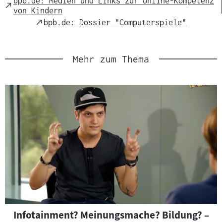
bpb.de: Medien und Links zur Online-Kompetenz
External
von Kindern
Link
External
bpb.de: Dossier "Computerspiele"
Link
Mehr zum Thema
Infotainment? Meinungsmache? Bildung? –