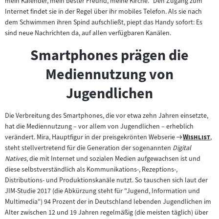
mein Kalender, mein bester Freund, meine Kirche." Den Zugang zum
Internet findet sie in der Regel über ihr mobiles Telefon. Als sie nach
dem Schwimmen ihren Spind aufschließt, piept das Handy sofort: Es
sind neue Nachrichten da, auf allen verfügbaren Kanälen.
Smartphones prägen die
Mediennutzung von
Jugendlichen
Die Verbreitung des Smartphones, die vor etwa zehn Jahren einsetzte,
hat die Mediennutzung – vor allem von Jugendlichen – erheblich
Zum
"
"
verändert. Mira, Hauptfigur in der preisgekrönten Webserie
Wishlist
,
Filmarchiv:
steht stellvertretend für die Generation der sogenannten
Digital
Natives
, die mit Internet und sozialen Medien aufgewachsen ist und
diese selbstverständlich als Kommunikations-, Rezeptions-,
Distributions- und Produktionskanäle nutzt. So tauschen sich laut der
JIM-Studie 2017 (die Abkürzung steht für "Jugend, Information und
Multimedia") 94 Prozent der in Deutschland lebenden Jugendlichen im
Alter zwischen 12 und 19 Jahren regelmäßig (die meisten täglich) über