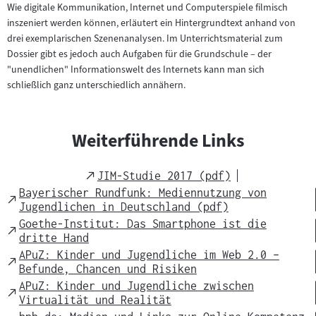
Wie digitale Kommunikation, Internet und Computerspiele filmisch
inszeniert werden können, erläutert ein Hintergrundtext anhand von
drei exemplarischen Szenenanalysen. Im Unterrichtsmaterial zum
Dossier gibt es jedoch auch Aufgaben für die Grundschule – der
"unendlichen" Informationswelt des Internets kann man sich
schließlich ganz unterschiedlich annähern.
Weiterführende Links
External
JIM-Studie 2017 (pdf)
Link
Bayerischer Rundfunk: Mediennutzung von
External
Jugendlichen in Deutschland (pdf)
Link
Goethe-Institut: Das Smartphone ist die
External
dritte Hand
Link
APuZ: Kinder und Jugendliche im Web 2.0 –
External
Befunde, Chancen und Risiken
Link
APuZ: Kinder und Jugendliche zwischen
External
Virtualität und Realität
Link