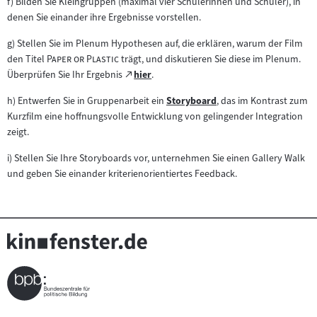
f) Bilden Sie Kleingruppen (maximal vier Schülerinnen und Schüler), in
denen Sie einander ihre Ergebnisse vorstellen.
g) Stellen Sie im Plenum Hypothesen auf, die erklären, warum der Film
"
"
den Titel
Paper or Plastic
trägt, und diskutieren Sie diese im Plenum.
Zum
Überprüfen Sie Ihr Ergebnis
hier
.
(öffnet
externen
im
h) Entwerfen Sie in Gruppenarbeit ein
Storyboard
, das im Kontrast zum
Inhalt:
Zum
neuen
Kurzfilm eine hoffnungsvolle Entwicklung von gelingender Integration
Inhalt:
Tab)
zeigt.
i) Stellen Sie Ihre Storyboards vor, unternehmen Sie einen Gallery Walk
und geben Sie einander kriterienorientiertes Feedback.