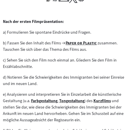
Nach der ersten Filmpräsentation:
a) Formulieren Sie spontane Eindrücke und Fragen.
Zum
"
"
b) Fassen Sie den Inhalt des Films
Paper or Plastic
zusammen.
Filmarchiv:
Tauschen Sie sich über das Thema des Films aus.
c) Sehen Sie sich den Film noch einmal an. Gliedern Sie den Film in
Erzählabschnitte.
d) Notieren Sie die Schwierigkeiten des Immigranten bei seiner Einreise
und im neuen Land.
e) Analysieren und interpretieren Sie in Einzelarbeit die künstlerische
Gestaltung (u.a.
Farbgestaltung
,
Tongestaltung
) des
Kurzfilms
und
Zum
Zum
Zum
stellen Sie dar, wie diese die Schwierigkeiten des Immigranten bei der
Inhalt:
Inhalt:
Inhalt:
Ankunft im neuen Land hervorheben. Gehen Sie im Schussteil auf eine
mögliche Aussageabsicht der Regisseurin ein.