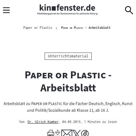
Sprungmarken
Direkt
Direkt
Navigation
zum
zur
Inhalt
Navigation
Brotkrümelnavigation
am
Aktuelle Seite
"
"
Paper or Plastic
Paper or Plastic
- Arbeitsblatt
Seitenende
Kategorie:
Unterrichtsmaterial
"
"
Paper or Plastic
-
Arbeitsblatt
"
"
Arbeitsblatt zu
Paper or Plastic
für die Fächer Deutsch, Englisch, Kunst
und Politik/Sozialkunde ab Klasse 11, ab 16 J.
Von
Dr. Ulrich Kumher
, 04.09.2019
, 1 Minuten zu lesen
Mehr
zum
Author