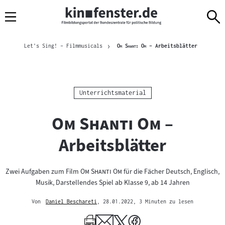
Sprungmarken
Direkt
Direkt
Navigation
zum
zur
Inhalt
Navigation
Brotkrümelnavigation
am
Aktuelle Se
"
"
Let's Sing! – Filmmusicals
Om Shanti Om
– Arbeitsblätter
Seitenende
Kategorie:
Unterrichtsmaterial
"
"
Om Shanti Om
–
Arbeitsblätter
"
"
Zwei Aufgaben zum Film
Om Shanti Om
für die Fächer Deutsch, Englisch,
Musik, Darstellendes Spiel ab Klasse 9, ab 14 Jahren
Von
Daniel Beschareti
, 28.01.2022
, 3 Minuten zu lesen
Mehr
zum
Author