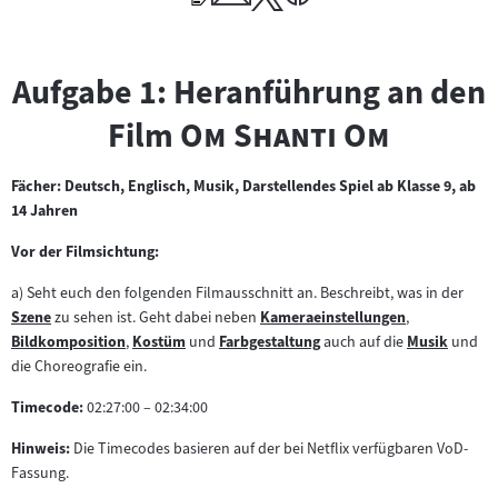
Aufgabe 1: Heranführung an den
"
"
Film
Om Shanti Om
Fächer: Deutsch, Englisch, Musik, Darstellendes Spiel ab Klasse 9, ab
14 Jahren
Vor der Filmsichtung:
a) Seht euch den folgenden Filmausschnitt an. Beschreibt, was in der
Szene
zu sehen ist. Geht dabei neben
Kameraeinstellungen
,
Zum
Zum
Bildkomposition
,
Kostüm
und
Farbgestaltung
auch auf die
Musik
und
Inhalt:
Zum
Zum
Zum
Inhalt:
Zum
die Choreografie ein.
Inhalt:
Inhalt:
Inhalt:
Inhalt:
Timecode:
02:27:00 – 02:34:00
Hinweis:
Die Timecodes basieren auf der bei Netflix verfügbaren VoD-
Fassung.