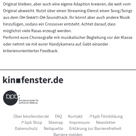
Original bleiben, aber auch eine eigene Adaption kreieren, die weit vom
Original abweicht. Nutzt über einen Streaming-Dienst einen Song/Songs
"
"
aus dem
Om-Shanti-Om
-Soundtrack. Ihr könnt aber auch andere Musik
hinzufügen, sodass ein Crossover entsteht. Achtet darauf, dass
möglichst viele Rasas erzeugt werden.
Performt eure Choreografie mit musikalischer Begleitung vor der Klasse
oder nehmt sie mit eurer Handykamera auf. Gebt einander
kriterienorientiertes Feedback.
Seitenfußnavigation
(Link
Über kinofenster.de
FAQ
Kontakt
bpb Filmbildung
öffnet
(Link
bpb Shop
Sitemap
Impressum
Newsletter
im
öffnet
Datenschutz
Netiquette
Erklärung zur Barrierefreiheit
neuen
im
Fenster)
Barriere melden
neuen