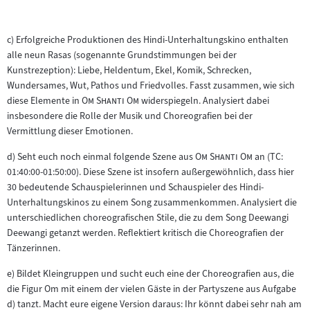
c) Erfolgreiche Produktionen des Hindi-Unterhaltungskino enthalten
alle neun Rasas (sogenannte Grundstimmungen bei der
Kunstrezeption): Liebe, Heldentum, Ekel, Komik, Schrecken,
Wundersames, Wut, Pathos und Friedvolles. Fasst zusammen, wie sich
"
"
diese Elemente in
Om Shanti Om
widerspiegeln. Analysiert dabei
insbesondere die Rolle der Musik und Choreografien bei der
Vermittlung dieser Emotionen.
"
"
d) Seht euch noch einmal folgende Szene aus
Om Shanti Om
an (TC:
01:40:00-01:50:00). Diese Szene ist insofern außergewöhnlich, dass hier
30 bedeutende Schauspielerinnen und Schauspieler des Hindi-
Unterhaltungskinos zu einem Song zusammenkommen. Analysiert die
unterschiedlichen choreografischen Stile, die zu dem Song Deewangi
Deewangi getanzt werden. Reflektiert kritisch die Choreografien der
Tänzerinnen.
e) Bildet Kleingruppen und sucht euch eine der Choreografien aus, die
die Figur Om mit einem der vielen Gäste in der Partyszene aus Aufgabe
d) tanzt. Macht eure eigene Version daraus: Ihr könnt dabei sehr nah am