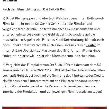
14 Jahren
"
"
Nach der Filmsichtung von
Om Shanti Om
:
a) Bildet Kleingruppen und überlegt: Welche sogenannten Bollywood-
"
"
Filme kennt ihr neben
Om Shanti Om
? Notiert die Filmtitel und
vergleicht erzählerische und filmästhetische Gemeinsamkeiten und
"
"
Unterschiede zu
Om Shanti Om
. Geht dabei insbesondere auf die
musikalischen Aspekte ein. Falls das Hindi-Unterhaltungskino für euch
noch unbekannt ist, verschafft euch einen Eindruck durch
Trailer
im
Zum
Internet. Eine Übersicht zu Klassikern des Hindi-Unterhaltungskinos
Inhalt:
Zum
Zum
findet ihr
hier
sowie
hier
eine Übersicht zum indischen Kino.
(öffnet
(öffnet
externen
externen
im
im
"
"
b) Vergleicht das Filmplakat von
Om Shanti Om
mit dem von dem US-
Inhalt:
Inhalt:
neuen
neuen
"
"
amerikanischen Musical
tick, tick… BOOM!
Welche Unterschiede fallen
Tab)
Tab)
euch auf? Geht dabei auch auf die Nennung des Filmteams/der Credits
ein: Wer aus dem Filmteam wird auf den Plakaten benannt und wer
nicht? Was könnte dies über die Relevanz der jeweiligen Personen
innerhalb der Produktion und der jeweiligen Filmindustrie aussagen?