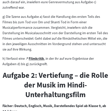
auch darauf ein, inwiefern eure Genrevermutung aus Aufgabe c)
zutreffend war.
g) Die Szene aus Aufgabe a) fasst die Handlung des ersten Teils des
Filmes bis zum Tod von Om und Shanti Tod in Form einer
Musicalperformance zusammen. Vergleicht, inwiefern sich die
Darstellung im Musicalausschnitt von der Darstellung im ersten Teil des
Filmes unterscheidet: Geht dabei auf die filmästhetischen Mittel ein, die
in den jeweiligen Ausschnitten im Vordergrund stehen und untersucht
sie auf ihre Wirkung.
Zum
h) Verfasst eine
Filmkritik
, in der ihr auf eure Ergebnisse der
(öffnet
externen
Aufgaben d) bis g) zurückgreift.
im
Inhalt:
neuen
Aufgabe 2: Vertiefung – die Rolle
Tab)
der Musik im Hindi-
Unterhaltungsfilm
Fächer: Deutsch, Englisch, Musik, Darstellendes Spiel ab Klasse 9, ab