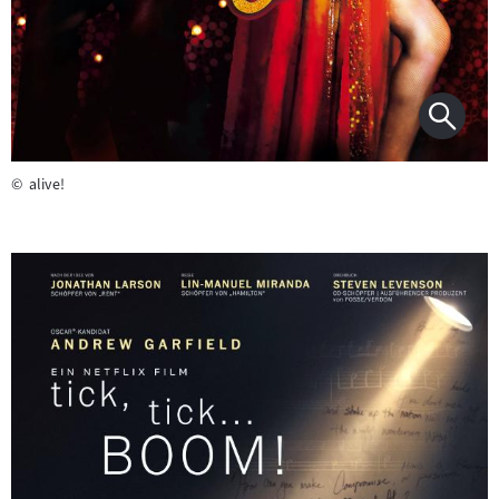
©
alive!