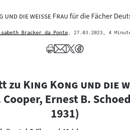
"
g und die weiße Frau
für die Fächer Deut
isabeth Bracker da Ponte
, 27.03.2023
, 4 Minut
Mehr
zum
Author
"
tt zu
King Kong und die 
. Cooper, Ernest B. Schoe
1931)