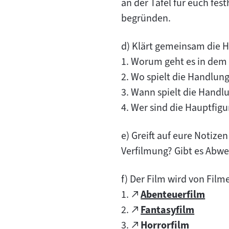
an der Tafel für euch fes
begründen.
d) Klärt gemeinsam die H
1. Worum geht es in dem
2. Wo spielt die Handlun
3. Wann spielt die Handl
4. Wer sind die Hauptfig
e) Greift auf eure Notize
Verfilmung? Gibt es Abw
f) Der Film wird von Film
Zum
1.
Abenteuerfilm
(öffnet
externen
Zum
2.
Fantasyfilm
im
(öffnet
Inhalt:
externen
Zum
3.
Horrorfilm