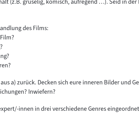
thält (z.B. gruselig, komisch, aufregend …). Seid in de
andlung des Films:
 Film?
g?
ung?
uren?
n aus a) zurück. Decken sich eure inneren Bilder und 
eichungen? Inwiefern?
expert/-innen in drei verschiedene Genres eingeordnet