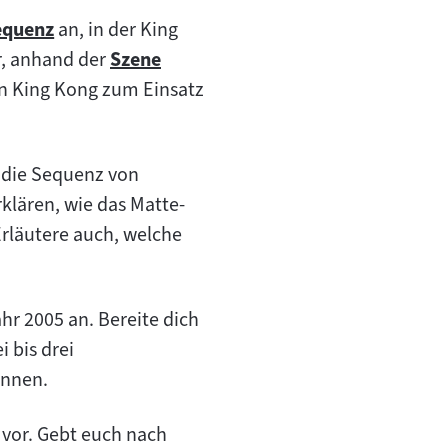
equenz
an, in der King
um
r, anhand der
Szene
halt:
Zum
 in King Kong zum Einsatz
Inhalt:
l die Sequenz von
rklären, wie das Matte-
rläutere auch, welche
r 2005 an. Bereite dich
 bis drei
ennen.
g vor. Gebt euch nach