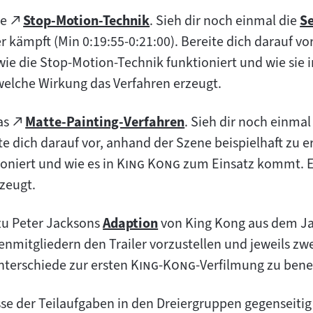
Zum
ie
Stop-Motion-Technik
. Sieh dir noch einmal die
S
(öffnet
Z
externen
 kämpft (Min 0:19:55-0:21:00). Bereite dich darauf vo
im
In
Inhalt:
 wie die Stop-Motion-Technik funktioniert und wie sie
neuen
welche Wirkung das Verfahren erzeugt.
Tab)
Zum
das
Matte-Painting-Verfahren
. Sieh dir noch einma
(öffnet
externen
te dich darauf vor, anhand der Szene beispielhaft zu e
im
Inhalt:
"
"
oniert und wie es in
King Kong
zum Einsatz kommt. E
neuen
zeugt.
Tab)
u Peter Jacksons
Adaption
von King Kong aus dem Jah
Zum
n
nmitgliedern den Trailer vorzustellen und jeweils zwei
Inhalt:
"
"
terschiede zur ersten
King-Kong
-Verfilmung zu ben
isse der Teilaufgaben in den Dreiergruppen gegenseiti