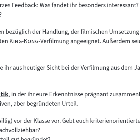
urzes Feedback: Was fandet ihr besonders interessant?
?
sen bezüglich der Handlung, der filmischen Umsetzung
"
"
sten
King-Kong
-Verfilmung angeeignet. Außerdem sei
te ihr aus heutiger Sicht bei der Verfilmung aus dem 
itik
, in der ihr eure Erkenntnisse prägnant zusammenfa
en
ven, aber begründeten Urteil.
iwillig) vor der Klasse vor. Gebt euch kriterienorientier
 nachvollziehbar?
rteil gut begründet?