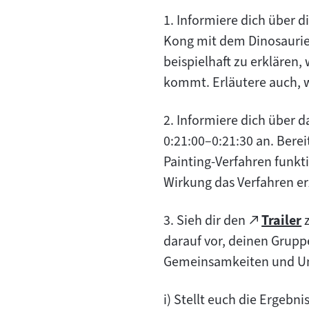
1. Informiere dich über d
Kong mit dem Dinosaurier
beispielhaft zu erklären,
kommt. Erläutere auch, 
2. Informiere dich über 
0:21:00–0:21:30 an. Berei
Painting-Verfahren funkti
Wirkung das Verfahren er
Zum
3. Sieh dir den
Trailer
z
(öffnet
externe
darauf vor, deinen Gruppe
im
Inhalt:
Gemeinsamkeiten und Un
neuen
Tab)
i) Stellt euch die Ergebn