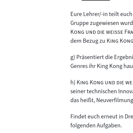
neuen
im
(öffnet
Inhalt:
externen
Tab)
neuen
im
Eure Lehrer/-in teilt euc
Inhalt:
Tab)
neuen
Gruppe zugewiesen wurde
Tab)
Kong und die weiße Fr
"
dem Bezug zu
King Kon
g) Präsentiert die Ergeb
Genres ihr King Kong ha
"
h)
King Kong und die w
seiner technischen Innov
das heißt, Neuverfilmun
Findet euch erneut in Dr
folgenden Aufgaben.