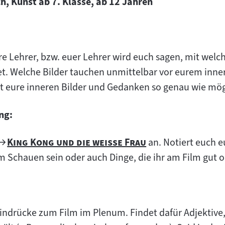
h, Kunst ab 7. Klasse, ab 12 Jahren
re Lehrer, bzw. euer Lehrer wird euch sagen, mit welc
t. Welche Bilder tauchen unmittelbar vor eurem inn
t eure inneren Bilder und Gedanken so genau wie mög
ng:
Zum
"
"
King Kong und die weiße Frau
an. Notiert euch e
Filmarchiv:
 Schauen sein oder auch Dinge, die ihr am Film gut od
indrücke zum Film im Plenum. Findet dafür Adjektive, 