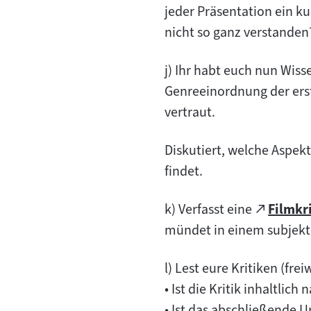
jeder Präsentation ein k
nicht so ganz verstanden
j) Ihr habt euch nun Wis
Genreeinordnung der er
vertraut.
Diskutiert, welche Aspek
findet.
Zum
k) Verfasst eine
Filmkr
(öffnet
extern
mündet in einem subjekti
im
Inhalt:
neuen
l) Lest eure Kritiken (fre
Tab)
• Ist die Kritik inhaltlich
• Ist das abschließende U