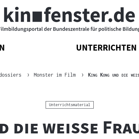
N
UNTERRICHTEN
ATIONSMENÜ
ATIONSMENÜ
NAVIGATIONSM
NAVIGATIONSM
N
SSEN
ÖFFNEN
SCHLIESSEN
"
dossiers
Monster im Film
King Kong und die wei
Kategorie:
Unterrichtsmaterial
d die weiße Fra