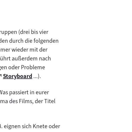
ruppen (drei bis vier
den durch die folgenden
immer wieder mit der
 Führt außerdem nach
agen oder Probleme
Zum
Storyboard
...).
öffnet
externen
im
as passiert in eurer
Inhalt:
neuen
ma des Films, der Titel
ab)
B. eignen sich Knete oder