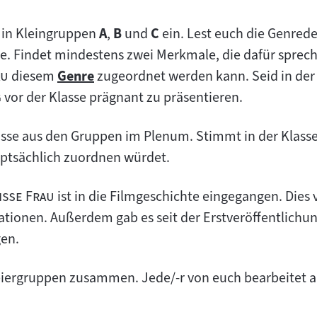
h in Kleingruppen
A
,
B
und
C
ein. Lest euch die Genrede
. Findet mindestens zwei Merkmale, die dafür sprech
"
au
diesem
Genre
zugeordnet werden kann. Seid in der
Zum
"
g
vor der Klasse prägnant zu präsentieren.
Inhalt:
nisse aus den Gruppen im Plenum. Stimmt in der Klass
uptsächlich zuordnen würdet.
"
eiße Frau
ist in die Filmgeschichte eingegangen. Dies
ationen. Außerdem gab es seit der Erstveröffentlichu
gen.
eiergruppen zusammen. Jede/-r von euch bearbeitet a