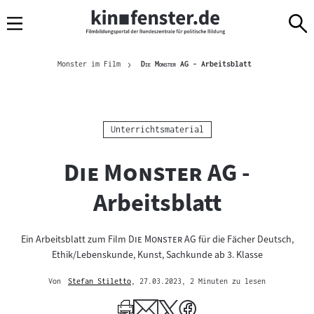
Sprungmarken
Direkt
Direkt
Navigation
zum
zur
Inhalt
Navigation
Brotkrümelnavigation
am
Aktuelle Seite
"
"
Monster im Film
Die Monster AG
- Arbeitsblatt
Seitenende
Kategorie:
Unterrichtsmaterial
"
"
Die Monster AG
-
Arbeitsblatt
"
"
Ein Arbeitsblatt zum Film
Die Monster AG
für die Fächer Deutsch,
Ethik/Lebenskunde, Kunst, Sachkunde ab 3. Klasse
Von
Stefan Stiletto
, 27.03.2023
, 2 Minuten zu lesen
Mehr
zum
Author