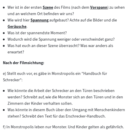
Wer ist in der ersten
Szene
des Films (nach dem
Vorspann
) zu sehen
Zum
Zum
und an welchem Ort befinden wir uns?
Inhalt:
Inhalt:
Wie wird hier
Spannung
aufgebaut? Achte auf die Bilder und die
Zum
Geräusche
.
Zum
Inhalt:
Was ist der spannendste Moment?
Inhalt:
Wodurch wird die Spannung weniger oder verschwindet ganz?
Was hat euch an dieser Szene überrascht? Was war anders als
erwartet?
Nach der Filmsichtung:
e) Stellt euch vor, es gäbe in Monstropolis ein "Handbuch für
Schrecker":
Wie könnte die Arbeit der Schrecker an den Türen beschrieben
werden? Schreibt auf, wie die Monster sich an den Türen und in den
Zimmern der Kinder verhalten sollen.
Was könnte in diesem Buch über den Umgang mit Menschenkindern
stehen? Schreibt den Text für das Erschrecker-Handbuch.
f) In Monstropolis leben nur Monster. Und Kinder gelten als gefährlich.