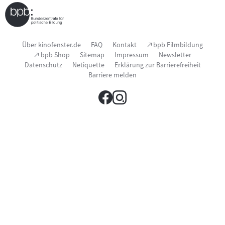
Seitenfußnavigation
(Link
Über kinofenster.de
FAQ
Kontakt
bpb Filmbildung
öffnet
(Link
bpb Shop
Sitemap
Impressum
Newsletter
im
öffnet
Datenschutz
Netiquette
Erklärung zur Barrierefreiheit
neuen
im
Fenster)
Barriere melden
neuen
Fenster)