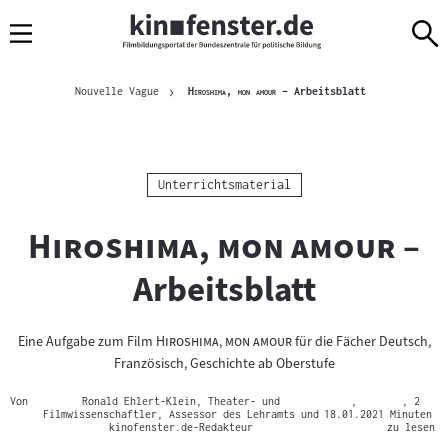
Sprungmarken
Direkt
Direkt
Navigation
zum
zur
Inhalt
Navigation
Brotkrümelnavigation
am
Aktuelle Seite
"
"
Nouvelle Vague
Hiroshima, mon amour
– Arbeitsblatt
Seitenende
Kategorie:
Unterrichtsmaterial
"
"
Hiroshima, mon amour
–
Arbeitsblatt
"
"
Eine Aufgabe zum Film
Hiroshima, mon amour
für die Fächer Deutsch,
Französisch, Geschichte ab Oberstufe
Von
Ronald Ehlert-Klein, Theater- und
,
, 2
Filmwissenschaftler, Assessor des Lehramts und
18.01.2021
Minuten
kinofenster.de-Redakteur
zu lesen