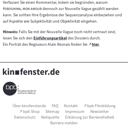
externen
"
Verfassen Sie einen Kommentar, indem sie begründen, warum
im
Inhalt:
"
Hiroshima, mon amour
dennoch zur Nouvelle Vague gezählt werden
neuen
kann. Sie sollten Ihre Ergebnisse der Sequenzanalyse einbeziehen und
Tab)
auf Aspekte wie Subjektivität und Objektivität eingehen.
Hinweis:
Falls Sie mit der Nouvelle Vague noch nicht vertraut sind,
lesen Sie sich den
Einführungsartikel
des Dossiers durch.
Zum
Zum
Ein Porträt des Regisseurs Alain Resnais finden Sie
hier
.
Inhalt:
(öffnet
externen
im
Inhalt:
neuen
Tab)
Seitenfußnavigation
(Link
Über kinofenster.de
FAQ
Kontakt
bpb Filmbildung
öffnet
(Link
bpb Shop
Sitemap
Impressum
Newsletter
im
öffnet
Datenschutz
Netiquette
Erklärung zur Barrierefreiheit
neuen
im
Fenster)
Barriere melden
neuen
Fenster)