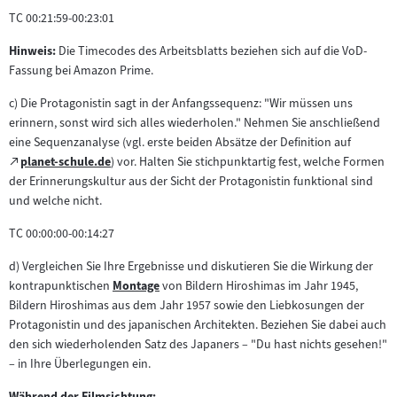
TC 00:21:59-00:23:01
Hinweis:
Die Timecodes des Arbeitsblatts beziehen sich auf die VoD-
Fassung bei Amazon Prime.
c) Die Protagonistin sagt in der Anfangssequenz: "Wir müssen uns
erinnern, sonst wird sich alles wiederholen." Nehmen Sie anschließend
eine Sequenzanalyse (vgl. erste beiden Absätze der Definition auf
Zum
planet-schule.de
) vor. Halten Sie stichpunktartig fest, welche Formen
(öffnet
externen
der Erinnerungskultur aus der Sicht der Protagonistin funktional sind
im
Inhalt:
und welche nicht.
neuen
Tab)
TC 00:00:00-00:14:27
d) Vergleichen Sie Ihre Ergebnisse und diskutieren Sie die Wirkung der
kontrapunktischen
Montage
von Bildern Hiroshimas im Jahr 1945,
Zum
Bildern Hiroshimas aus dem Jahr 1957 sowie den Liebkosungen der
Inhalt:
Protagonistin und des japanischen Architekten. Beziehen Sie dabei auch
den sich wiederholenden Satz des Japaners – "Du hast nichts gesehen!"
– in Ihre Überlegungen ein.
Während der Filmsichtung: