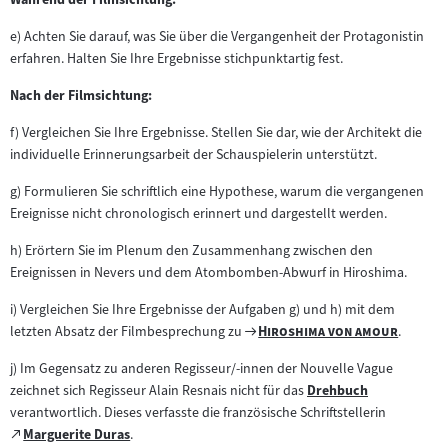
e) Achten Sie darauf, was Sie über die Vergangenheit der Protagonistin
erfahren. Halten Sie Ihre Ergebnisse stichpunktartig fest.
Nach der Filmsichtung:
f) Vergleichen Sie Ihre Ergebnisse. Stellen Sie dar, wie der Architekt die
individuelle Erinnerungsarbeit der Schauspielerin unterstützt.
g) Formulieren Sie schriftlich eine Hypothese, warum die vergangenen
Ereignisse nicht chronologisch erinnert und dargestellt werden.
h) Erörtern Sie im Plenum den Zusammenhang zwischen den
Ereignissen in Nevers und dem Atombomben-Abwurf in Hiroshima.
i) Vergleichen Sie Ihre Ergebnisse der Aufgaben g) und h) mit dem
Zum
"
"
letzten Absatz der Filmbesprechung zu
Hiroshima von amour
.
Filmarchiv:
j) Im Gegensatz zu anderen Regisseur/-innen der Nouvelle Vague
zeichnet sich Regisseur Alain Resnais nicht für das
Drehbuch
Zum
verantwortlich. Dieses verfasste die französische Schriftstellerin
Inhalt:
Zum
Marguerite Duras
.
(öffnet