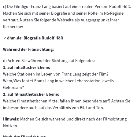
c) Die Filmfigur Franz Lang basiert auf einer realen Person: Rudolf Höß.
Machen Sie sich mit seiner Biografie und seiner Rolle im NS-Regime
vertraut. Nutzen Sie folgende Webseite als Ausgangspunkt Ihrer
Recherche:
Zum
dhm.de: Biografie Rudolf Höß
(öffnet
externen
im
Während der Filmsichtung:
Inhalt:
neuen
d) Achten Sie während der Sichtung auf Folgendes:
Tab)
1. auf inhaltlicher Ebene:
Welche Stationen im Leben von Franz Lang zeigt der Film?
Wem/Was leistet Franz Lang in welcher Lebensstation jeweils
Gehorsam?
2. auf filmästhetischer Ebene:
Welche filmästhetischen Mittel fallen Ihnen besonders auf? Achten Sie
insbesondere auch auf das Verhältnis von Bild und Ton.
Hinweis:
Machen Sie sich während und direkt nach der Filmsichtung
Notizen.