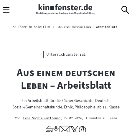
Sprungmarken
Direkt
Direkt
Navigation
zum
zur
Inhalt
Navigation
Brotkrümelnavigation
am
Aktuelle S
"
"
NS-Täter im Spielfilm
Aus einem deutschen Leben
– Arbeitsblatt
Seitenende
Kategorie:
Unterrichtsmaterial
"
Aus einem deutschen
"
Leben
– Arbeitsblatt
Ein Arbeitsblatt für die Fächer Geschichte, Deutsch,
Sozial-/Gemeinschaftskunde, Ethik, Philosophie, ab 11. Klasse
Von
Lena Sophie Gutfreund
, 27.02.2024
, 3 Minuten zu lesen
Mehr
zum
Author