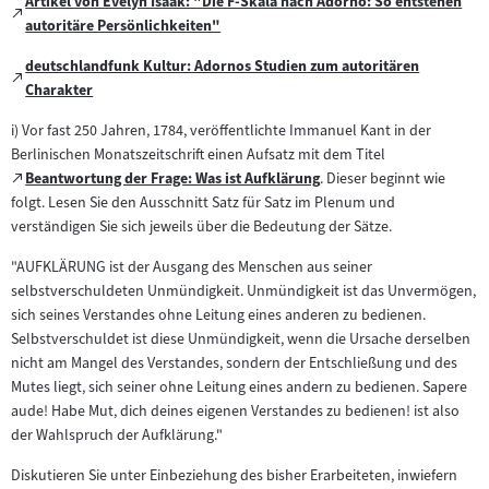
Artikel von Evelyn Isaak: "Die F-Skala nach Adorno: So entstehen
Zum
(öffnet
autoritäre Persönlichkeiten"
externen
im
Inhalt:
deutschlandfunk Kultur: Adornos Studien zum autoritären
neuen
Zum
(öffnet
Charakter
Tab)
externen
im
Inhalt:
i) Vor fast 250 Jahren, 1784, veröffentlichte Immanuel Kant in der
neuen
Berlinischen Monatszeitschrift einen Aufsatz mit dem Titel
Tab)
Zum
Beantwortung der Frage: Was ist Aufklärung
. Dieser beginnt wie
(öffnet
externen
folgt. Lesen Sie den Ausschnitt Satz für Satz im Plenum und
im
Inhalt:
verständigen Sie sich jeweils über die Bedeutung der Sätze.
neuen
Tab)
"AUFKLÄRUNG ist der Ausgang des Menschen aus seiner
selbstverschuldeten Unmündigkeit. Unmündigkeit ist das Unvermögen,
sich seines Verstandes ohne Leitung eines anderen zu bedienen.
Selbstverschuldet ist diese Unmündigkeit, wenn die Ursache derselben
nicht am Mangel des Verstandes, sondern der Entschließung und des
Mutes liegt, sich seiner ohne Leitung eines andern zu bedienen. Sapere
aude! Habe Mut, dich deines eigenen Verstandes zu bedienen! ist also
der Wahlspruch der Aufklärung."
Diskutieren Sie unter Einbeziehung des bisher Erarbeiteten, inwiefern