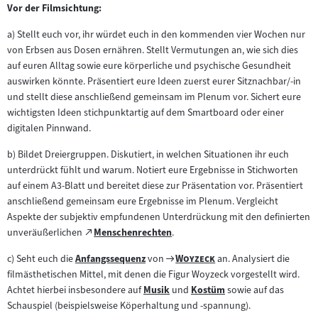
Vor der Filmsichtung:
a) Stellt euch vor, ihr würdet euch in den kommenden vier Wochen nur
von Erbsen aus Dosen ernähren. Stellt Vermutungen an, wie sich dies
auf euren Alltag sowie eure körperliche und psychische Gesundheit
auswirken könnte. Präsentiert eure Ideen zuerst eurer Sitznachbar/-in
und stellt diese anschließend gemeinsam im Plenum vor. Sichert eure
wichtigsten Ideen stichpunktartig auf dem Smartboard oder einer
digitalen Pinnwand.
b) Bildet Dreiergruppen. Diskutiert, in welchen Situationen ihr euch
unterdrückt fühlt und warum. Notiert eure Ergebnisse in Stichworten
auf einem A3-Blatt und bereitet diese zur Präsentation vor. Präsentiert
anschließend gemeinsam eure Ergebnisse im Plenum. Vergleicht
Aspekte der subjektiv empfundenen Unterdrückung mit den definierten
Zum
unveräußerlichen
Menschenrechten
.
(öffnet
externen
im
Zum
"
"
c) Seht euch die
Anfangssequenz
von
Woyzeck
an. Analysiert die
Inhalt:
Zum
neuen
Filmarchiv:
filmästhetischen Mittel, mit denen die Figur Woyzeck vorgestellt wird.
Inhalt:
Tab)
Achtet hierbei insbesondere auf
Musik
und
Kostüm
sowie auf das
Zum
Zum
Schauspiel (beispielsweise Köperhaltung und -spannung).
Inhalt:
Inhalt: