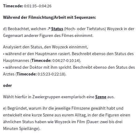
Timecode:
0:01:35–0:04:26
Während der Filmsichtung/Arbeit mit Sequenzen:
Zum
d) Beobachtet, welchen
Status
(Hoch- oder Tiefstatus) Woyzeck in der
(öffnet
externen
Gegenwart anderer Figuren des Filmes einnimmt.
im
Inhalt:
neuen
Analysiert den Status, den Woyzeck einnimmt,
Tab)
• während er den Hauptmann rasiert. Beschreibt ebenso den Status des
Hauptmannes (
Timecode:
0:04:27-0:10:14).
• während der Doktor mit ihm spricht. Beschreibt ebenso den Status des
Arztes (
Timecode:
0:15:23-0:22:18).
oder
Wählt hierfür in Zweiergruppen exemplarisch eine
Szene
aus.
Zum
Inhalt:
e) Begründet, warum ihr die jeweilige Filmszene gewählt habt und
entwickelt eine kurze Szene aus eurem Alltag, in der die Figuren einen
ähnlichen Status haben wie Woyzeck im Film (Dauer: zwei bis drei
Minuten Spiellänge).