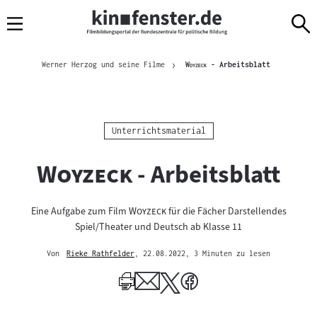
Sprungmarken
Direkt
Direkt
Navigation
zum
zur
Inhalt
Navigation
Brotkrümelnavigation
am
Aktuelle Seit
"
"
Werner Herzog und seine Filme
Woyzeck
- Arbeitsblatt
Seitenende
Kategorie:
Unterrichtsmaterial
"
"
Woyzeck
- Arbeitsblatt
"
"
Eine Aufgabe zum Film
Woyzeck
für die Fächer Darstellendes
Spiel/Theater und Deutsch ab Klasse 11
Von
Rieke Rathfelder
, 22.08.2022
, 3 Minuten zu lesen
Mehr
zum
Author