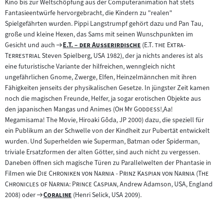
Kino bis zur Weltschöpfung aus der Computeranimation hat stets
Fantasieentwürfe hervorgebracht, die Kindern zu "realen"
Spielgefährten wurden. Pippi Langstrumpf gehört dazu und Pan Tau,
große und kleine Hexen, das Sams mit seinen Wunschpunkten im
Zum
"
"
"
Gesicht und auch
E.T. – der Außerirdische
(
E.T. the Extra-
"
Filmarchiv:
Terrestrial
Steven Spielberg, USA 1982), der ja nichts anderes ist als
eine futuristische Variante der hilfreichen, wenngleich nicht
ungefährlichen Gnome, Zwerge, Elfen, Heinzelmännchen mit ihren
Fähigkeiten jenseits der physikalischen Gesetze. In jüngster Zeit kamen
noch die magischen Freunde, Helfer, ja sogar erotischen Objekte aus
"
"
den japanischen Mangas und Animes (
Oh My Goddess!,
Aa!
Megamisama! The Movie, Hiroaki Gôda, JP 2000) dazu, die speziell für
ein Publikum an der Schwelle von der Kindheit zur Pubertät entwickelt
wurden. Und Superhelden wie Superman, Batman oder Spiderman,
triviale Ersatzformen der alten Götter, sind auch nicht zu vergessen.
Daneben öffnen sich magische Türen zu Parallelwelten der Phantasie in
"
"
"
Filmen wie
Die Chroniken von Narnia - Prinz Kaspian von Narnia
(
The
"
Chronicles of Narnia: Prince Caspian
, Andrew Adamson, USA, England
Zum
"
"
2008) oder
Coraline
(Henri Selick, USA 2009).
Filmarchiv: