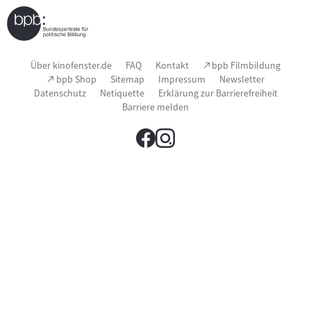
Seitenfußnavigation
(Link
Über kinofenster.de
FAQ
Kontakt
bpb Filmbildung
öffnet
(Link
bpb Shop
Sitemap
Impressum
Newsletter
im
öffnet
Datenschutz
Netiquette
Erklärung zur Barrierefreiheit
neuen
im
Fenster)
Barriere melden
neuen
Fenster)