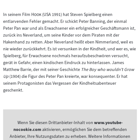
"
"
In seinem Film
Hook
(USA 1991) hat Steven Spielberg einen
entlarvenden Fehler gemacht. Er schickt Peter Banning, der einmal
Peter Pan war und als Erwachsener ein erfolgreicher Geschäftsmann ist,
zurück ins Neverland, um seine Kinder vor dem Piraten mit der
Hakenhand zu retten. Aber Neverland heißt eben Nimmerland, weil es
nie wieder zurückkehrt. Es ist versunken in der Kindheit, und wer es, wie
Spielberg, für Erwachsene nochmals heraufzubeschwören versucht,
gerät in Gefahr, einen kindischen Eindruck zu hinterlassen. James
Matthew Barrie, der mit seiner Geschichte
The Boy who wouldn't Grow
Up
(1904) die Figur des Peter Pan kreierte, war konsequenter. Er hat
seinem Protagonisten das Vergessen der Kindheitsabenteuer
geschenkt.
Wenn Sie diesen Drittanbieter-Inhalt von
www.youtube-
nocookie.com
aktivieren, ermöglichen Sie dem betreffenden
Anbieter, Ihre Nutzungsdaten zu erheben. Weitere Informationen