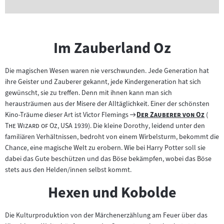
Im Zauberland Oz
Die magischen Wesen waren nie verschwunden. Jede Generation hat
ihre Geister und Zauberer gekannt, jede Kindergeneration hat sich
gewünscht, sie zu treffen. Denn mit ihnen kann man sich
herausträumen aus der Misere der Alltäglichkeit. Einer der schönsten
"
Zum
"
"
"
"
Kino-Träume dieser Art ist Victor Flemings
Der Zauberer von Oz
(
"
Filmarchiv:
The Wizard of Oz
, USA 1939). Die kleine Dorothy, leidend unter den
familiären Verhältnissen, bedroht von einem Wirbelsturm, bekommt die
Chance, eine magische Welt zu erobern. Wie bei Harry Potter soll sie
dabei das Gute beschützen und das Böse bekämpfen, wobei das Böse
stets aus den Helden/innen selbst kommt.
Hexen und Kobolde
Die Kulturproduktion von der Märchenerzählung am Feuer über das