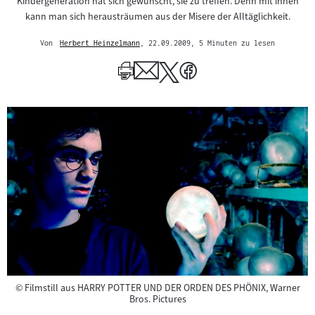
Kindergeneration hat sich gewünscht, sie zu treffen. Denn mit ihnen
kann man sich herausträumen aus der Misere der Alltäglichkeit.
Von
Herbert Heinzelmann
, 22.09.2009
, 5 Minuten zu lesen
Mehr
zum
Author
Copyright
©
Filmstill aus HARRY POTTER UND DER ORDEN DES PHÖNIX, Warner
Bros. Pictures