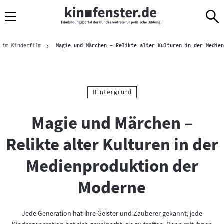
Sprungmarken
Direkt
Direkt
Navigation
zum
zur
Inhalt
Navigation
Brotkrümelnavigation
am
 im Kinderfilm
Magie und Märchen – Relikte alter Kulturen in der Medien
Seitenende
Kategorie:
Hintergrund
Magie und Märchen –
Relikte alter Kulturen in der
Medienproduktion der
Moderne
Jede Generation hat ihre Geister und Zauberer gekannt, jede