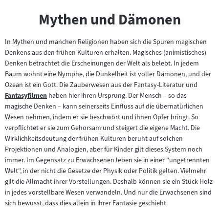
Mythen und Dämonen
In Mythen und manchen Religionen haben sich die Spuren magischen
Denkens aus den frühen Kulturen erhalten. Magisches (animistisches)
Denken betrachtet die Erscheinungen der Welt als belebt. In jedem
Baum wohnt eine Nymphe, die Dunkelheit ist voller Dämonen, und der
Ozean ist ein Gott. Die Zauberwesen aus der Fantasy-Literatur und
Fantasyfilmen
haben hier ihren Ursprung. Der Mensch – so das
Zum
magische Denken – kann seinerseits Einfluss auf die übernatürlichen
Inhalt:
Wesen nehmen, indem er sie beschwört und ihnen Opfer bringt. So
verpflichtet er sie zum Gehorsam und steigert die eigene Macht. Die
Wirklichkeitsdeutung der frühen Kulturen beruht auf solchen
Projektionen und Analogien, aber für Kinder gilt dieses System noch
immer. Im Gegensatz zu Erwachsenen leben sie in einer "ungetrennten
Welt", in der nicht die Gesetze der Physik oder Politik gelten. Vielmehr
gilt die Allmacht ihrer Vorstellungen. Deshalb können sie ein Stück Holz
in jedes vorstellbare Wesen verwandeln. Und nur die Erwachsenen sind
sich bewusst, dass dies allein in ihrer Fantasie geschieht.