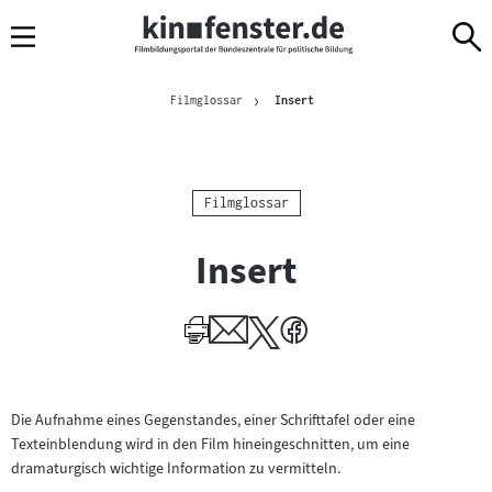
Sprungmarken
Direkt
Direkt
Navigation
zum
zur
Inhalt
Navigation
Brotkrümelnavigation
am
Aktuelle Seite
Filmglossar
Insert
Seitenende
Kategorie:
Filmglossar
Insert
Die Aufnahme eines Gegenstandes, einer Schrifttafel oder eine
Texteinblendung wird in den Film hineingeschnitten, um eine
dramaturgisch wichtige Information zu vermitteln.