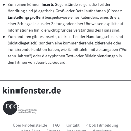
Zum einen können
Inserts
Gegenstände zeigen, die Teil der
Handlung sind (diegetisch). Groß- oder Detailaufnahmen (Glossar:
Einstellungsgrößen
) beispielswiese eines Kalenders, eines Briefs,
Zum
einer Schlagzeile aus der Zeitung oder einer Uhr weisen explizit auf
Inhalt:
Informationen hin, die wichtig für das Verständnis des Films sind.
Zum anderen gibt es Inserts, die kein Teil der Handlung selbst sind
(nicht-diegetisch), sondern eine kommentierende, zitierende oder
ironisierende Funktion haben, wie Schrifttafeln mit Zeitangaben ("Vor
zehn Jahren") oder die typischen Text- oder Bildeinblendungen in
den Filmen von Jean-Luc Godard.
Seitenfußnavigation
(Link
Über kinofenster.de
FAQ
Kontakt
bpb Filmbildung
öffnet
(Link