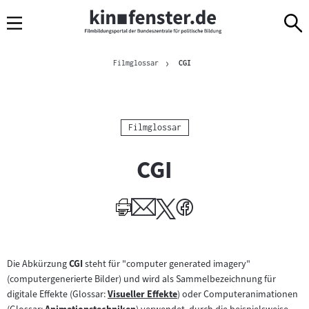
Sprungmarken
Direkt
Direkt
Navigation
zum
zur
Inhalt
Navigation
Brotkrümelnavigation
am
Aktuelle Seite
Filmglossar
CGI
Seitenende
Kategorie:
Filmglossar
CGI
Die Abkürzung
CGI
steht für "computer generated imagery"
(computergenerierte Bilder) und wird als Sammelbezeichnung für
digitale Effekte (Glossar:
Visueller Effekte
) oder Computeranimationen
Zum