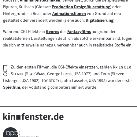
(Glossar:
Animationstechniken
) verwendet, durch die beispielsweise
Zum
Inhalt:
Figuren, Kulissen (Glossar:
Production Design/Ausstattung
) oder
Inhalt:
Zum
Hintergründe in Real- oder
Animationsfilmen
von Grund auf neu
Inhalt:
Zum
gestaltet oder verändert werden (siehe auch:
Digitalisierung
).
Inhalt:
Zum
Inhalt:
Während CGI-Effekte in
Genres
des
Fantasyfilms
aufgrund der
Zum
Zum
realitätsfernen Darstellungen deutlich als solche erkennbar sind, fügen
Inhalt:
Inhalt:
sie sich mittlerweile nahezu unerkennbar auch in realistische Stoffe ein.
Wichtiger
"
Zu den ersten Filmen, die CGI-Effekte einsetzten, zählen
Krieg der
Hinweis:
"
"
"
"
"
Sterne
(
Star Wars
, George Lucas, USA 1977) und
Tron
(Steven
"
"
Lisberger, USA 1982).
Toy Story
(John Lasseter, USA 1995) war der erste
Spielfilm
, der vollständig computeranimiert wurde.
Zum
Inhalt: