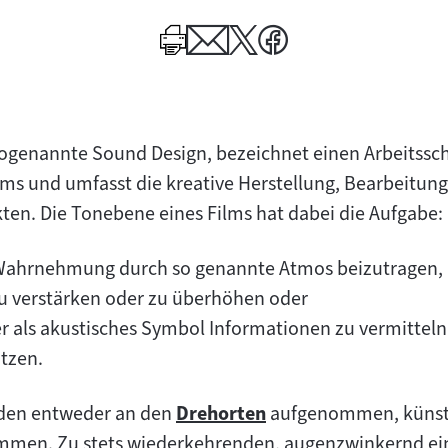
sogenannte Sound Design, bezeichnet einen Arbeitssc
lms und umfasst die kreative Herstellung, Bearbeitun
en. Die Tonebene eines Films hat dabei die Aufgabe:
n Wahrnehmung durch so genannte Atmos beizutragen,
 zu verstärken oder zu überhöhen oder
r als akustisches Symbol Informationen zu vermitteln
tzen.
den entweder an den
Drehorten
aufgenommen, künstli
Zum
men. Zu stets wiederkehrenden, augenzwinkernd ein