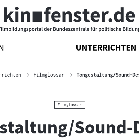
N
UNTERRICHTEN
ATIONSMENÜ
ATIONSMENÜ
NAVIGATIONSM
NAVIGATIONSM
N
SSEN
ÖFFNEN
SCHLIESSEN
rrichten
Filmglossar
Tongestaltung/Sound-De
Kategorie:
Filmglossar
staltung/Sound-