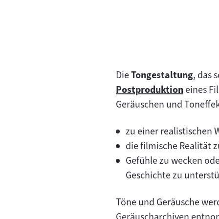
Die
Tongestaltung
, das 
Postproduktion
eines Fi
Zum
Geräuschen und Toneffekt
Inhalt:
zu einer realistische
die filmische Realität
Gefühle zu wecken ode
Geschichte zu unterstü
Töne und Geräusche wer
Geräuscharchiven entnom