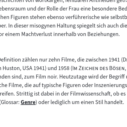
eschichten von wortkargen, fehlbaren Antihelden get
Inhalt:
ensraum und der Rolle der Frau eine besondere Be
chen Figuren stehen ebenso verführerische wie selbst
r. In dieser misogynen Haltung spiegelt sich auch di
or einem Machtverlust innerhalb von Beziehungen.
"
efinition zählen nur zehn Filme, die zwischen 1941 (
D
"
"
n Huston, USA 1941) und 1958 (
Im Zeichen des Bösen
nden sind, zum Film noir. Heutzutage wird der Begrif
liche Filme, die auf typische Figuren oder Inszenierun
ifen. Strittig ist dabei in der Filmwissenschaft, ob es
(Glossar:
Genre
) oder lediglich um einen Stil handelt.
Zum
Inhalt: