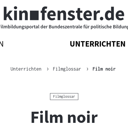
N
UNTERRICHTEN
ATIONSMENÜ
ATIONSMENÜ
NAVIGATIONSM
NAVIGATIONSM
N
SSEN
ÖFFNEN
SCHLIESSEN
Aktue
Unterrichten
Filmglossar
Film noir
Kategorie:
Filmglossar
Film noir