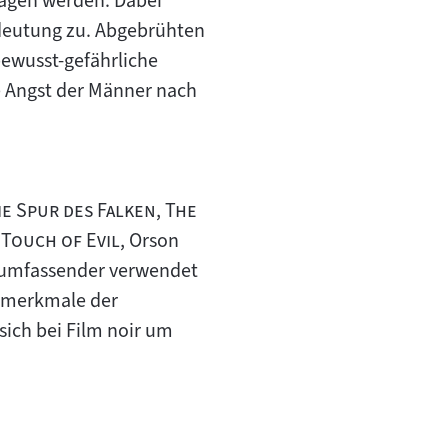
ragen werden. Dabei
deutung zu. Abgebrühten
bewusst-gefährliche
e Angst der Männer nach
"
"
ie Spur des Falken
,
The
"
"
,
Touch of Evil
, Orson
f umfassender verwendet
gsmerkmale der
 sich bei Film noir um