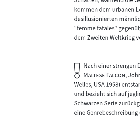
Schatten, während die G
kommen dem urbanen Leb
desillusionierten männli
"femme fatales" gegenübe
dem Zweiten Weltkrieg v
Wichtiger
Nach einer strengen D
Hinweis:
"
Maltese Falcon
, Joh
Welles, USA 1958) entsta
und bezieht sich auf jeg
Schwarzen Serie zurückgre
eine Genrebeschreibung 