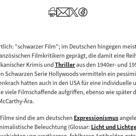
tlich: "schwarzer Film"; im Deutschen hingegen meist
anzösischen Filmkritikern geprägt, die damit eine Rei
ikanischer Krimis und
Thriller
aus den 1940er- und 19
Zum
n Schwarzen Serie Hollywoods vermitteln ein pessimis
Inhalt:
nkrach hatten auch in den USA für eine individuelle u
die viele Filmschaffende aufgriffen, ebenso wie später d
 McCarthy-Ära.
 Filme sind die am deutschen
Expressionismus
angele
Zum
nimalistische Beleuchtung (Glossar:
Licht und Lichtg
Inhalt:
Zum