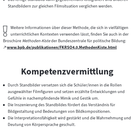
Standbildern zur gleichen Filmsituation verglichen werden.
Wichtiger
Weitere Informationen über dieser Methode, die sich in vielfältigen
Hinweis:
unterrichtlichen Kontexten verwenden lässt, finden Sie auch in der
Broschüre
Methoden-Kiste
der Bundeszentrale für politische Bildung:
Zum
www.bpb.de/publikationen/FKRSO4,0,MethodenKiste.html
(öffnet
externen
im
Inhalt:
neuen
Kompetenzvermittlung
Tab)
Durch Standbilder versetzen sich die Schüler/innen in die Rollen
ausgewählter Filmfiguren und setzen erzählte Entwicklungen und
Gefühle in nachempfindende Mimik und Gestik um.
Die Inszenierung des Standbildes fördert das Verständnis für
Bildgestaltung und Bedeutungen von Bildkompositionen.
Die Interpretationsfähigkeit wird gestärkt und die Wahrnehmung und
Deutung von Körpersprache geschult.