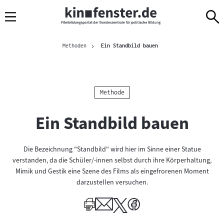
Sprungmarken
Direkt
Direkt
Navigation
zum
zur
Inhalt
Navigation
Brotkrümelnavigation
am
Aktuelle Seite
Methoden
Ein Standbild bauen
Seitenende
Kategorie:
Methode
Ein Standbild bauen
Die Bezeichnung "Standbild" wird hier im Sinne einer Statue
verstanden, da die Schüler/-innen selbst durch ihre Körperhaltung,
Mimik und Gestik eine Szene des Films als eingefrorenen Moment
darzustellen versuchen.