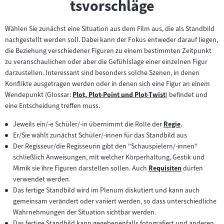
tsvorschläge
Wählen Sie zunächst eine Situation aus dem Film aus, die als Standbild
nachgestellt werden soll. Dabei kann der Fokus entweder darauf liegen,
die Beziehung verschiedener Figuren zu einem bestimmten Zeitpunkt
zu veranschaulichen oder aber die Gefühlslage einer einzelnen Figur
darzustellen. Interessant sind besonders solche Szenen, in denen
Konflikte ausgetragen werden oder in denen sich eine Figur an einem
Wendepunkt (Glossar:
Plot, Plot-Point und Plot-Twist
) befindet und
Zum
eine Entscheidung treffen muss.
Inhalt:
Jeweils ein/-e Schüler/-in übernimmt die Rolle der
Regie
.
Zum
Er/Sie wählt zunächst Schüler/-innen für das Standbild aus
Inhalt:
Der Regisseur/die Regisseurin gibt den "Schauspielern/-innen"
schließlich Anweisungen, mit welcher Körperhaltung, Gestik und
Mimik sie ihre Figuren darstellen sollen. Auch
Requisiten
dürfen
Zum
verwendet werden.
Inhalt:
Das fertige Standbild wird im Plenum diskutiert und kann auch
gemeinsam verändert oder variiert werden, so dass unterschiedliche
Wahrnehmungen der Situation sichtbar werden.
Das fertige Standbild kann gegebenenfalls fotografiert und anderen