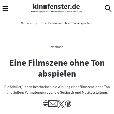
Sprungmarken
Direkt
Direkt
Navigation
zum
zur
Inhalt
Navigation
Brotkrümelnavigation
am
Aktuelle Seite
Methoden
Eine Filmszene ohne Ton abspielen
Seitenende
Kategorie:
Methode
Eine Filmszene ohne Ton
abspielen
Die Schüler/-innen beschreiben die Wirkung einer Filmszene ohne Ton
und äußern Vermutungen über die Geräusch-und Musikgestaltung.