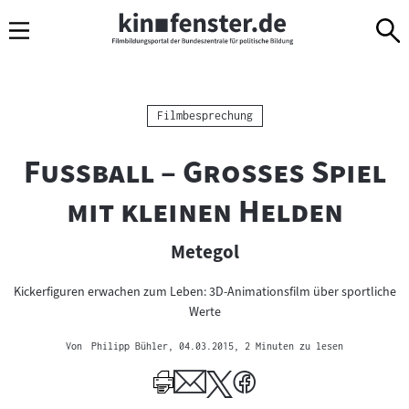
Sprungmarken
Direkt
Direkt
Navigation
zum
zur
Inhalt
Navigation
am
Seitenende
Kategorie:
Filmbesprechung
"
Fußball – Großes Spiel
"
mit kleinen Helden
Metegol
Kickerfiguren erwachen zum Leben: 3D-Animationsfilm über sportliche
Werte
Von
Philipp Bühler
, 04.03.2015
, 2 Minuten zu lesen