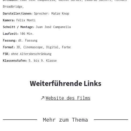
Broadbridge,
Darsteller/innen:
Sprecher: Matze Knop
Kamera:
Félix Monti
Schnitt / Montage:
Juan José Campanella
Laufzeit:
106 Min.
Fassung:
dt. Fassung
Format:
3D, Cinemascope, Digital, Farbe
FSK:
ohne Altersbeschränkung
Klassenstufen:
5. bis 9. Klasse
Weiterführende Links
External
Website des Films
Link
Mehr zum Thema