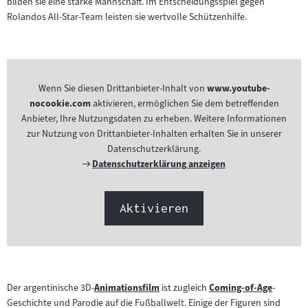
bilden sie eine starke Mannschaft. Im Entscheidungsspiel gegen
Rolandos All-Star-Team leisten sie wertvolle Schützenhilfe.
Wenn Sie diesen Drittanbieter-Inhalt von
www.youtube-
nocookie.com
aktivieren, ermöglichen Sie dem betreffenden
Anbieter, Ihre Nutzungsdaten zu erheben. Weitere Informationen
zur Nutzung von Drittanbieter-Inhalten erhalten Sie in unserer
Datenschutzerklärung.
Externer
Datenschutzerklärung anzeigen
Link:
Aktivieren
Der argentinische 3D-
Animationsfilm
ist zugleich
Coming-of-Age
-
Zum
Zum
Geschichte und Parodie auf die Fußballwelt. Einige der Figuren sind