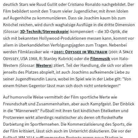
Inhalt:
Inhalt:
deutlich Stars wie Ruud Gullit oder Cristiano Ronaldo nachgebildet. Der
Film bebildert somit den Traum vieler Jugendlicher, mit ihren Idolen
auf Augenhöhe zu kommunizieren. Dass sie Joachim kaum bis zum
Knöchel reichen, wird durch waghalsige Ausflüge in die dritte Dimension
(Glossar:
3D-Technik/Stereoskopie
) kompensiert – die 3D-Optik, die
Zum
sich mit bekannten Hollywood-Produktionen messen kann, kommt vor
Inhalt:
allem in überkandidelten Verfolgungsjagden zum Tragen. Nebenbei
Zum
"
"
"
werden Filmklassiker wie
2001: Odyssee im Weltraum
(
2001: A Space
"
Filmarchiv:
Odyssey
, USA 1968, R: Stanley Kubrick) oder die
Filmmusik
von Italo-
Zum
Western (Glossar:
Western
) zitiert. Teil der Handlung, die sich vor allem
Zum
Inhalt:
jenseits des Platzes abspielt, ist auch Joachims aufkeimende Liebe zu
Inhalt:
seiner Jugendfreundin Laura, wobei im Spiel wie in der Liebe gilt: "Von
einem frühen Gegentor lässt man sich doch nicht unterkriegen!"
Auf humorvolle Weise vermittelt der Film sportliche Werte wie
Freundschaft und Zusammenhalten, aber auch Kampfgeist. Der Einblick
in die "Männerwelt" Fußball mit ihren fast kindlichen Eitelkeiten und
Protzereien wirkt allerdings realistischer als deren oft floskelhafte
Darbietung im Sportfernsehen. Die Kommerzialisierung des Sports, die
der Film kritisiert, lässt sich auch im Unterricht diskutieren. Die vor der
Fußball-WM 2014 aufflammenden Proteste gegen neue Stadien in