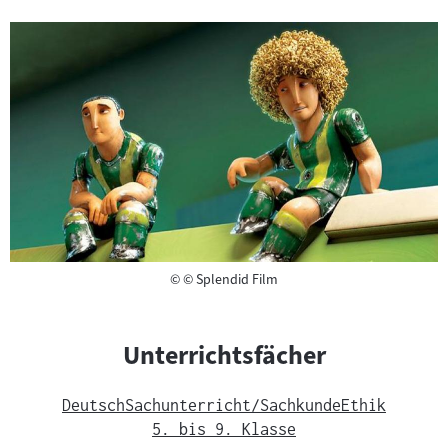
Copyright
©
© Splendid Film
Unterrichtsfächer
Deutsch
Sachunterricht/Sachkunde
Ethik
5. bis 9. Klasse