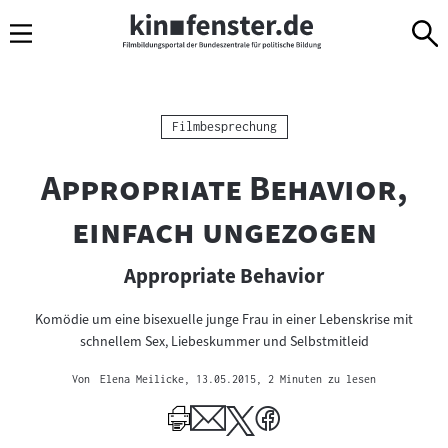
Sprungmarken
Direkt
Direkt
Navigation
zum
zur
Inhalt
Navigation
am
Seitenende
Kategorie:
Filmbesprechung
"
Appropriate Behavior,
"
einfach ungezogen
Appropriate Behavior
Komödie um eine bisexuelle junge Frau in einer Lebenskrise mit
schnellem Sex, Liebeskummer und Selbstmitleid
Von
Elena Meilicke
, 13.05.2015
, 2 Minuten zu lesen