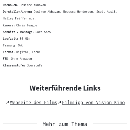
Drehbuch:
Desiree Akhavan
Darsteller/innen:
Desiree Akhavan, Rebecca Henderson, Scott Adsit,
Halley Feiffer u.a.
Kamera:
Chris Teague
Schnitt / Montage:
Sara Shaw
Laufzeit:
86 Min.
Fassung:
OmU
Format:
Digital, Farbe
FSK:
Ohne Angaben
Klassenstufe:
Oberstufe
Weiterführende Links
External
External
Webseite des Films
FilmTipp von Vision Kino
Link
Link
Mehr zum Thema