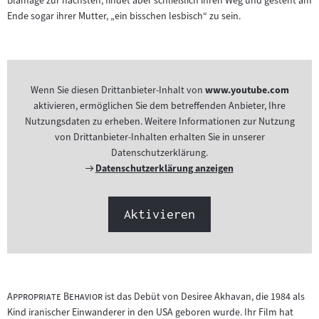
Blamage zur nächsten, findet aber schließlich ihren Weg und gesteht am
Ende sogar ihrer Mutter, „ein bisschen lesbisch“ zu sein.
Wenn Sie diesen Drittanbieter-Inhalt von
www.youtube.com
aktivieren, ermöglichen Sie dem betreffenden Anbieter, Ihre
Nutzungsdaten zu erheben. Weitere Informationen zur Nutzung
von Drittanbieter-Inhalten erhalten Sie in unserer
Datenschutzerklärung.
Externer
Datenschutzerklärung anzeigen
Link:
Aktivieren
"
"
Appropriate Behavior
ist das Debüt von Desiree Akhavan, die 1984 als
Kind iranischer Einwanderer in den USA geboren wurde. Ihr Film hat