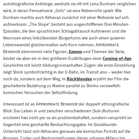
autobiografische Anklänge, weshalb sie oft mit Lena Dunham verglichen
wird, in deren Fernsehserie „Girls“ sie eine Nebenrolle spielt. Wie
Dunham machte auch Akhavan zunächst mit einer Webserie auf sich
aufmerksam: „The Slope“ besteht aus ungeschliffenen Drei-Minuten-
Episoden, die den sprachlichen Schlagabtausch kultivieren und die
Neurosen eines linksliberalen Bürgertums wie auch einen queeren
"
Lebenswandel gleichermaßen aufs Korn nehmen.
Appropriate
"
Behavior
übernimmt viele Figuren,
Szenen
und Themen der Serie,
Zum
bindet sie aber ein in den größeren Erzählbogen einer
Coming-of-Age
-
Inhalt:
Zum
Geschichte mit leicht bildungsromanhaften Zügen: die erste Einstellung
Inhalt:
zeigt Shirin symbolträchtig in der U-Bahn, im Transit also – weder hier
noch da, sondern auf dem Weg. In
Rückblenden
erzählt der Film die
Zum
gescheiterte Beziehung zu Maxine parallel zu Shirins verzweifelt-
Inhalt:
komischen Versuchen der Selbstfindung.
"
"
Interessant ist an
Appropriate Behavior
der doppelt ethnografische
Blick: Das Leben in und zwischen verschiedenen (Sub-)Kulturen
erscheint hier nicht per se als problembehaftet, sondern verspricht im
Gegenteil eine geschärfte Beobachtungsgabe. Im Sozialkunde-
Unterricht lässt sich Akhavans genaues wie komisches Porträt auf die
Normen, Codes und Wertvorstellungen dieses urbanen Milieus hin