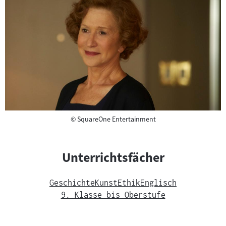
Copyright
©
SquareOne Entertainment
Unterrichtsfächer
Geschichte
Kunst
Ethik
Englisch
9. Klasse bis Oberstufe