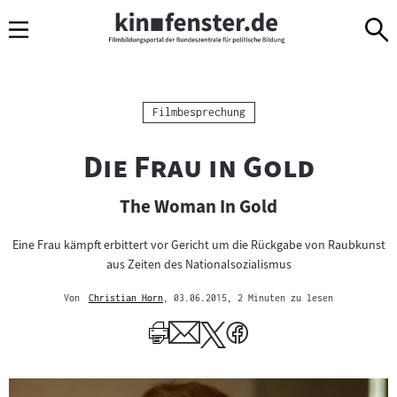
Sprungmarken
Direkt
Direkt
Navigation
zum
zur
Inhalt
Navigation
am
Seitenende
Kategorie:
Filmbesprechung
"
"
Die Frau in Gold
The Woman In Gold
Eine Frau kämpft erbittert vor Gericht um die Rückgabe von Raubkunst
aus Zeiten des Nationalsozialismus
Von
Christian Horn
, 03.06.2015
, 2 Minuten zu lesen
Mehr
zum
Author