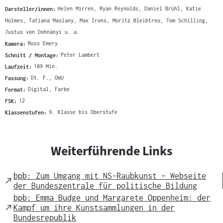
Darsteller/innen:
Helen Mirren, Ryan Reynolds, Daniel Brühl, Katie
Holmes, Tatiana Maslany, Max Irons, Moritz Bleibtreu, Tom Schilling,
Justus von Dohnányi u. a.
Kamera:
Ross Emery
Schnitt / Montage:
Peter Lambert
Laufzeit:
109 Min.
Fassung:
Dt. F., OmU
Format:
Digital, Farbe
FSK:
12
Klassenstufen:
9. Klasse bis Oberstufe
Weiterführende Links
bpb: Zum Umgang mit NS-Raubkunst – Webseite
External
der Bundeszentrale für politische Bildung
Link
bpb: Emma Budge und Margarete Oppenheim: der
External
Kampf um ihre Kunstsammlungen in der
Link
Bundesrepublik