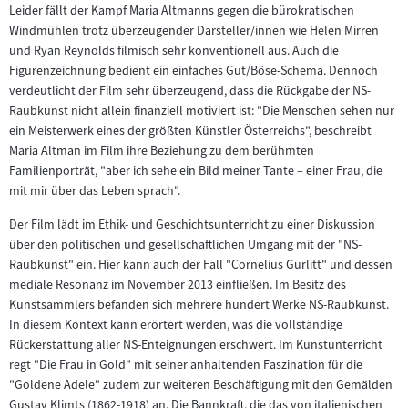
Leider fällt der Kampf Maria Altmanns gegen die bürokratischen
Inhalt:
Windmühlen trotz überzeugender Darsteller/innen wie Helen Mirren
und Ryan Reynolds filmisch sehr konventionell aus. Auch die
Figurenzeichnung bedient ein einfaches Gut/Böse-Schema. Dennoch
verdeutlicht der Film sehr überzeugend, dass die Rückgabe der NS-
Raubkunst nicht allein finanziell motiviert ist: "Die Menschen sehen nur
ein Meisterwerk eines der größten Künstler Österreichs", beschreibt
Maria Altman im Film ihre Beziehung zu dem berühmten
Familienporträt, "aber ich sehe ein Bild meiner Tante – einer Frau, die
mit mir über das Leben sprach".
Der Film lädt im Ethik- und Geschichtsunterricht zu einer Diskussion
über den politischen und gesellschaftlichen Umgang mit der "NS-
Raubkunst" ein. Hier kann auch der Fall "Cornelius Gurlitt" und dessen
mediale Resonanz im November 2013 einfließen. Im Besitz des
Kunstsammlers befanden sich mehrere hundert Werke NS-Raubkunst.
In diesem Kontext kann erörtert werden, was die vollständige
Rückerstattung aller NS-Enteignungen erschwert. Im Kunstunterricht
regt "Die Frau in Gold" mit seiner anhaltenden Faszination für die
"Goldene Adele" zudem zur weiteren Beschäftigung mit den Gemälden
Gustav Klimts (1862-1918) an. Die Bannkraft, die das von italienischen