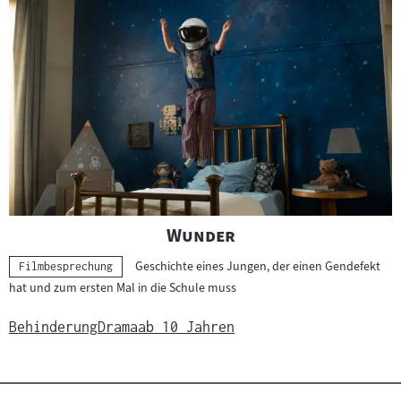
"
"
Wunder
Geschichte eines Jungen, der einen Gendefekt
Kategorie:
Filmbesprechung
hat und zum ersten Mal in die Schule muss
Behinderung
Drama
ab 10 Jahren