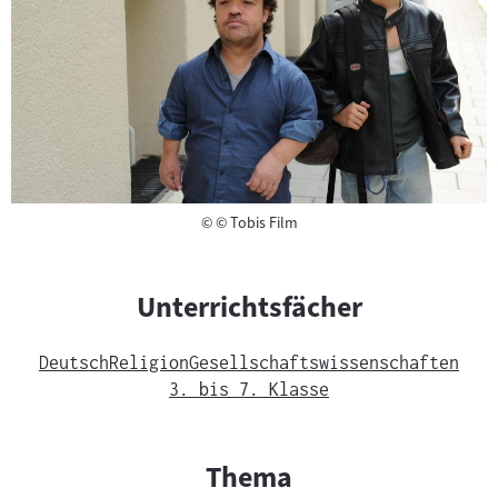
Copyright
©
© Tobis Film
Unterrichtsfächer
Deutsch
Religion
Gesellschaftswissenschaften
3. bis 7. Klasse
Thema