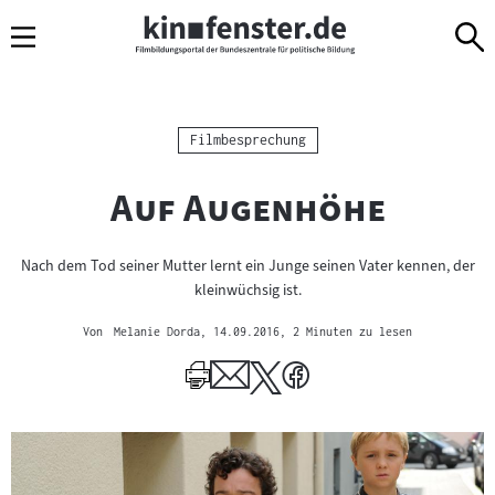
Sprungmarken
Direkt
Direkt
Navigation
zum
zur
Inhalt
Navigation
am
Seitenende
Kategorie:
Filmbesprechung
"
"
Auf Augenhöhe
Nach dem Tod seiner Mutter lernt ein Junge seinen Vater kennen, der
kleinwüchsig ist.
Von
Melanie Dorda
, 14.09.2016
, 2 Minuten zu lesen