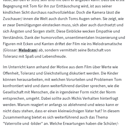
Begegnung mit Tom für ihn zur Enttäuschung wird, ist aus seiner
kindlichen Sicht durchaus nachvollziehbar. Doch die Kamera lässt die
Zuschauer/-innen die Welt auch durch Toms Augen sehen. Sie zeigt, wie
er zwar Demütigungen einstecken muss, sich aber auch durchsetzt und
sich Ängsten und Sorgen stellt. Diese Einblicke wecken Empathie und
Verständnis. Dank der humorvollen, unsentimentalen Inszenierung und
Figuren mit Ecken und Kanten driftet der Film nie ins Melodramatische
(Glossar:
Melodram
) ab, sondern vermittelt seine Botschaft von
Zum
Toleranz mit Spaß und Lebensfreude.
Inhalt:
Im Unterricht kann anhand der Motive aus dem Film über Werte wie
Offenheit, Toleranz und Gleichstellung diskutiert werden. Die Kinder
können herausarbeiten, mit welchen Vorurteilen und Problemen Tom
konfrontiert wird und dann weiterführend darüber sprechen, wie die
Gesellschaft mit Menschen, die in irgendeiner Form nicht der Norm
entsprechen, umgeht. Dabei sollte auch Michis Verhalten hinterfragt
werden. Warum reagiert er anfangs so ablehnend und wieso kann er
nicht dazu stehen, dass er einen kleinwüchsigen Vater hat? In diesem
Zusammenhang bietet es sich weiterführend auch das Thema
"Vaterrolle und -bilder" an. Welche Erwartungen haben die Schüler/-