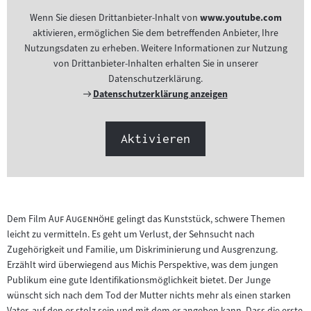
Wenn Sie diesen Drittanbieter-Inhalt von
www.youtube.com
aktivieren, ermöglichen Sie dem betreffenden Anbieter, Ihre
Nutzungsdaten zu erheben. Weitere Informationen zur Nutzung
von Drittanbieter-Inhalten erhalten Sie in unserer
Datenschutzerklärung.
Externer
Datenschutzerklärung anzeigen
Link:
Aktivieren
"
"
Dem Film
Auf Augenhöhe
gelingt das Kunststück, schwere Themen
leicht zu vermitteln. Es geht um Verlust, der Sehnsucht nach
Zugehörigkeit und Familie, um Diskriminierung und Ausgrenzung.
Erzählt wird überwiegend aus Michis Perspektive, was dem jungen
Publikum eine gute Identifikationsmöglichkeit bietet. Der Junge
wünscht sich nach dem Tod der Mutter nichts mehr als einen starken
Vater, auf den er stolz sein und mit dem er angeben kann. Dass die erste