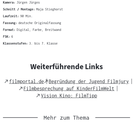
Kamera:
Jürgen Jürges
Schnitt / Montage:
Maja Stieghorst
Laufzeit:
90 Min.
Fassung:
deutsche Originalfassung
Format:
Digital, Farbe, Breitwand
FSK:
6
Klassenstufen:
3. bis 7. Klasse
Weiterführende Links
External
External
filmportal.de
Begründung der Jugend Filmjury
Link
Link
External
Filmbesprechung auf KinderFilmWelt
Link
External
Vision Kino: FilmTipp
Link
Mehr zum Thema