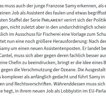
 Das muss auch der junge Franzose Samy erkennen, als
einen Job als Assistent des faulen und etwas begriffs
"
"
rsten Staffel der Serie
Parlament
verirrt sich der Polit
en, nicht zuletzt aber in den undurchdringlich sche
ießlich im Ausschuss für Fischerei eine Vorlage zum Sc
artet nun eine noch größere Herausforderung: Nach d
Samy um einen neuen Assistentenposten. Er landet be
antel, muss sich aber gegen deren fachlich besser au
ne Chefin zu beeindrucken, bringt er die Idee eines B
egen die Verschmutzung der Ozeane. Die Ausgestaltu
aus komplexer als anfänglich gedacht und führt Samy i
iven und Rechtsvorschriften. Währenddessen muss sich
le hegt, in ihrem neuen Job als Lobbyistin im EU-Par