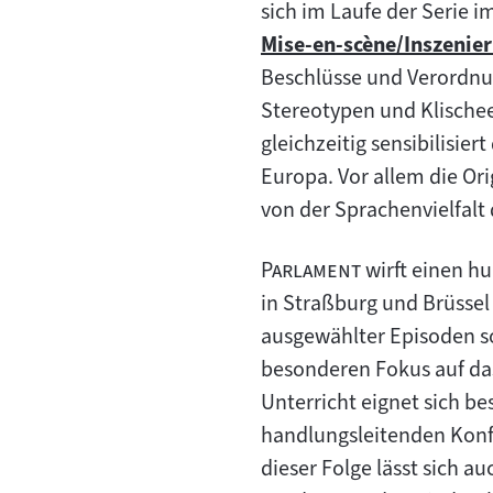
sich im Laufe der Serie i
Mise-en-scène/Inszenie
Zum
Beschlüsse und Verordnung
Inhalt:
Stereotypen und Klischee
gleichzeitig sensibilisie
Europa. Vor allem die Or
von der Sprachenvielfalt 
"
"
Parlament
wirft einen hu
in Straßburg und Brüssel 
ausgewählter Episoden s
besonderen Fokus auf da
Unterricht eignet sich be
handlungsleitenden Konfl
dieser Folge lässt sich a