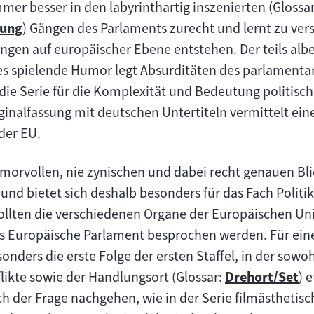
mmer besser in den labyrinthartig inszenierten (Glossar
rung
) Gängen des Parlaments zurecht und lernt zu vers
en auf europäischer Ebene entstehen. Der teils albern
s spielende Humor legt Absurditäten des parlamentari
rt die Serie für die Komplexität und Bedeutung politisc
iginalfassung mit deutschen Untertiteln vermittelt ei
der EU.
morvollen, nie zynischen und dabei recht genauen Blic
und bietet sich deshalb besonders für das Fach Politik
ollten die verschiedenen Organe der Europäischen Un
s Europäische Parlament besprochen werden. Für eine
sonders die erste Folge der ersten Staffel, in der sowo
ikte sowie der Handlungsort (Glossar:
Drehort/Set
) 
Zum
uch der Frage nachgehen, wie in der Serie filmästhetisc
Inhalt: