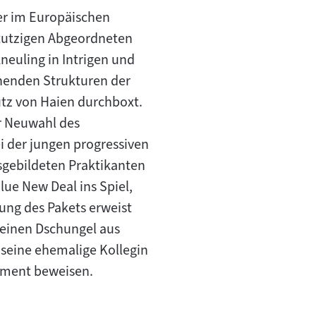
 er im Europäischen
stutzigen Abgeordneten
ikneuling in Intrigen und
inenden Strukturen der
hutz von Haien durchboxt.
er Neuwahl des
i der jungen progressiven
sgebildeten Praktikanten
lue New Deal ins Spiel,
ng des Pakets erweist
n einen Dschungel aus
 seine ehemalige Kollegin
lament beweisen.