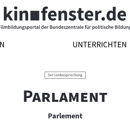
N
UNTERRICHTEN
ATIONSMENÜ
ATIONSMENÜ
NAVIGATIONSME
NAVIGATIONSME
N
SSEN
ÖFFNEN
SCHLIESSEN
Kategorie:
Serienbesprechung
"
"
Parlament
Parlement