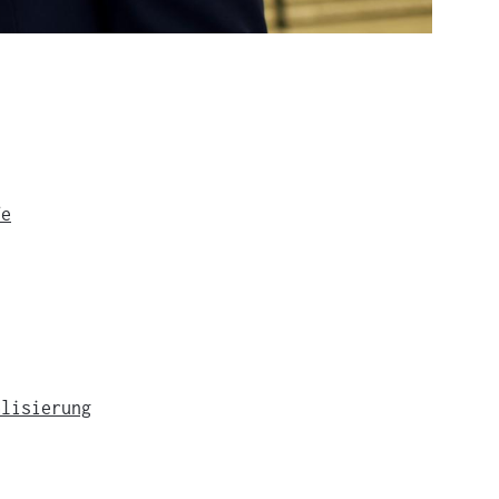
fe
alisierung