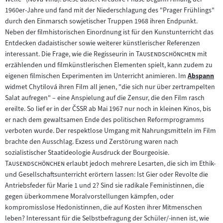
1960er-Jahre und fand mit der Niederschlagung des "Prager Frühlings"
durch den Einmarsch sowjetischer Truppen 1968 ihren Endpunkt.
Neben der filmhistorischen Einordnung ist für den Kunstunterricht das
Entdecken dadaistischer sowie weiterer künstlerischer Referenzen
"
"
interessant. Die Frage, wie die Regisseurin in
Tausendschönchen
mit
erzählenden und filmkünstlerischen Elementen spielt, kann zudem zu
eigenen filmischen Experimenten im Unterricht animieren. Im
Abspann
Zum
widmet Chytilová ihren Film all jenen, "die sich nur über zertrampelten
Inhalt:
Salat aufregen" – eine Anspielung auf die Zensur, die den Film rasch
ereilte. So lief er in der ČSSR ab Mai 1967 nur noch in kleinen Kinos, bis
er nach dem gewaltsamen Ende des politischen Reformprogramms
verboten wurde. Der respektlose Umgang mit Nahrungsmitteln im Film
brachte den Ausschlag. Exzess und Zerstörung waren nach
"
sozialistischer Staatideologie Ausdruck der Bourgeoisie.
"
Tausendschönchen
erlaubt jedoch mehrere Lesarten, die sich im Ethik-
und Gesellschaftsunterricht erörtern lassen: Ist Gier oder Revolte die
Antriebsfeder für Marie 1 und 2? Sind sie radikale Feministinnen, die
gegen überkommene Moralvorstellungen kämpfen, oder
kompromisslose Hedonistinnen, die auf Kosten ihrer Mitmenschen
leben? Interessant für die Selbstbefragung der Schüler/-innen ist, wie