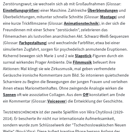
Zerstörungswut; sie wechseln sich ab mit Großaufnahmen (Glossar:
Einstellungsgrößen
) einer Maschine. Zahlreiche
Überblendungen
und
Zum
Zum
Überbelichtungen, mitunter schnelle Schnitte (Glossar:
Montage
) und
Inhalt:
Inhalt:
Zum
eine kurze Trickfilmszene (Glossar:
Animationstechnik
), in der sich die
Zum
Inhalt:
Freundinnen mit einer Schere "zerstückeln", zelebrieren das
Inhalt:
Filmemachen als lustvollen anarchischen Akt. Schwarz-Weiß-Sequenzen
(Glossar:
Farbgestaltung
) und wechselnde Farbfilter, etwa bei einer
Zum
simulierten Zugfahrt, sorgen für psychedelisch anmutende Eruptionen.
Inhalt:
Kichernd bewegen sich Marie 1 und 2 wie
Slapstick
-Figuren durch ein
Zum
surreal wirkendes Prager Ambiente. Die
Filmmusik
befeuert ihre
Zum
Inhalt:
Aktionen: Mal klingt sie wie Zirkusmusik, mal geben verfremdete
Inhalt:
Geräusche ironische Kommentare zum Bild. So intonieren quietschende
Scharniere zu Beginn die Bewegungen der jungen Frauen und verleihen
ihnen etwas Marionettenhaftes. Ohne zwingende Analogie wirken die
Szenen
oft wie assoziative Collagen. Aus dem
Off
konstatiert am Ende
Zum
Zum
ein Kommentar (Glossar:
Voiceover
) die Entwicklung der Geschichte.
Inhalt:
Zum
Inhalt:
Inhalt:
"
"
Tausendschönchen
ist der zweite Spielfilm von Věra Chytilová (1929-
2014). Er bescherte ihr nicht nur internationale Aufmerksamkeit,
sondern wurde zum Schlüsselwerk der "Tschechoslowakischen Neuen
Welle" (Nová Vlna). Diese äußert kreative Phase begann Anfang der