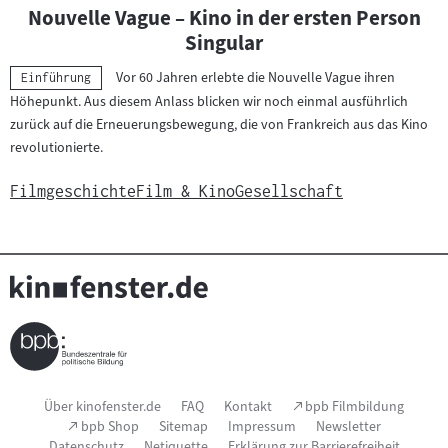
Nouvelle Vague – Kino in der ersten Person
Singular
Vor 60 Jahren erlebte die Nouvelle Vague ihren
Kategorie:
Einführung
Höhepunkt. Aus diesem Anlass blicken wir noch einmal ausführlich
zurück auf die Erneuerungsbewegung, die von Frankreich aus das Kino
revolutionierte.
Filmgeschichte
Film & Kino
Gesellschaft
Seitenfußnavigation
(Link
Über kinofenster.de
FAQ
Kontakt
bpb Filmbildung
öffnet
(Link
bpb Shop
Sitemap
Impressum
Newsletter
im
öffnet
Datenschutz
Netiquette
Erklärung zur Barrierefreiheit
neuen