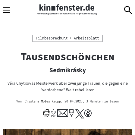
Sprungmarken
Direkt
Direkt
Navigation
zum
zur
Inhalt
Navigation
am
Seitenende
Kategorie:
Filmbesprechung + Arbeitsblatt
"
"
Tausendschönchen
Sedmikrásky
Věra Chytilovás Meisterwerk über zwei junge Frauen, die gegen eine
"verdorbene" Welt rebellieren
Von
Cristina Moles Kaupp
, 20.04.2023
, 3 Minuten zu lesen
Mehr
zum
Author