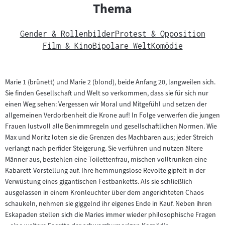
Thema
Gender & Rollenbilder
Protest & Opposition
Film & Kino
Bipolare Welt
Komödie
Marie 1 (brünett) und Marie 2 (blond), beide Anfang 20, langweilen sich.
Sie finden Gesellschaft und Welt so verkommen, dass sie für sich nur
einen Weg sehen: Vergessen wir Moral und Mitgefühl und setzen der
allgemeinen Verdorbenheit die Krone auf! In Folge verwerfen die jungen
Frauen lustvoll alle Benimmregeln und gesellschaftlichen Normen. Wie
Max und Moritz loten sie die Grenzen des Machbaren aus; jeder Streich
verlangt nach perfider Steigerung. Sie verführen und nutzen ältere
Männer aus, bestehlen eine Toilettenfrau, mischen volltrunken eine
Kabarett-Vorstellung auf. Ihre hemmungslose Revolte gipfelt in der
Verwüstung eines gigantischen Festbanketts. Als sie schließlich
ausgelassen in einem Kronleuchter über dem angerichteten Chaos
schaukeln, nehmen sie giggelnd ihr eigenes Ende in Kauf. Neben ihren
Eskapaden stellen sich die Maries immer wieder philosophische Fragen