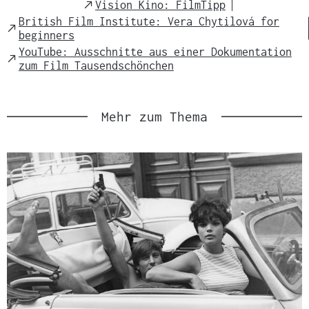
Link
External
Vision Kino: FilmTipp
l
Link
British Film Institute: Vera Chytilová for
:
External
beginners
Link
YouTube: Ausschnitte aus einer Dokumentation
External
zum Film Tausendschönchen
Link
Mehr zum Thema