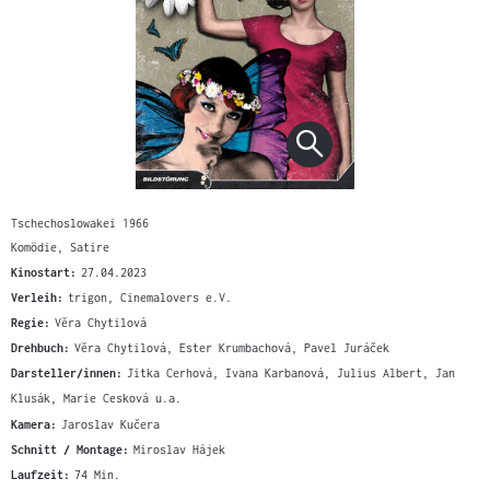
Tschechoslowakei 1966
Komödie, Satire
Kinostart:
27.04.2023
Verleih:
trigon, Cinemalovers e.V.
Regie:
Věra Chytilová
Drehbuch:
Věra Chytilová, Ester Krumbachová, Pavel Juráček
Darsteller/innen:
Jitka Cerhová, Ivana Karbanová, Julius Albert, Jan
Klusák, Marie Cesková u.a.
Kamera:
Jaroslav Kučera
Schnitt / Montage:
Miroslav Hájek
Laufzeit:
74 Min.