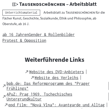
U
"
"
Tausendschönchen
– Arbeitsblatt
n
"
"
Arbeitsblatt zu
Tausendschönchen
für die
Kategorie:
Unterrichtsmaterial
t
Fächer Kunst, Geschichte, Sozialkunde, Ethik und Philosophie, ab
e
Oberstufe, ab 16 J.
r
r
ab 16 Jahren
Gender & Rollenbilder
i
Protest & Opposition
c
h
t
Weiterführende Links
s
m
External
Website des DVD-Anbieters
a
Link
External
Website des Verleihs
t
Link
bpb.de: Das Reformprogramm des "Prager
External
e
Frühlings"
Link
r
APuZ: Prag 1969. Tschechisches
External
Untergrundkultur
i
Link
External
epd Film: "Nová Vlna": Avantgarde und Alltag
a