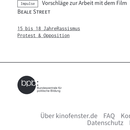
t
Vorschläge zur Arbeit mit dem Film
Kategorie:
Impulse
e
e
"
"
Beale Street
r
15 bis 18 Jahre
Rassismus
r
Protest & Opposition
i
c
h
t
s
m
a
Über kinofenster.de
FAQ
Ko
Seitenfußnavigation
Datenschutz
t