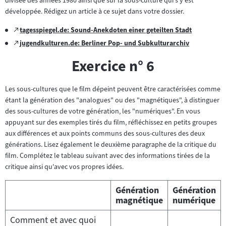
divisée des années 1980 ainsi que sur la sous-culture qui s'y est
développée. Rédigez un article à ce sujet dans votre dossier.
Zum
tagesspiegel.de: Sound-Anekdoten einer geteilten Stadt
(öffnet
externen
Zum
jugendkulturen.de: Berliner Pop- und Subkulturarchiv
im
(öffnet
Inhalt:
externen
neuen
im
Exercice n° 6
Inhalt:
Tab)
neuen
Tab)
Les sous-cultures que le film dépeint peuvent être caractérisées comme
étant la génération des "analogues" ou des "magnétiques", à distinguer
des sous-cultures de votre génération, les "numériques". En vous
appuyant sur des exemples tirés du film, réfléchissez en petits groupes
aux différences et aux points communs des sous-cultures des deux
générations. Lisez également le deuxième paragraphe de la critique du
film. Complétez le tableau suivant avec des informations tirées de la
critique ainsi qu'avec vos propres idées.
Génération
Génération
magnétique
numérique
Comment et avec quoi