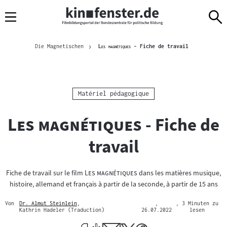
Sprungmarken
Direkt
Direkt
Navigation
zum
zur
Inhalt
Navigation
Brotkrümelnavigation
am
Aktuelle Seite
"
"
Die Magnetischen
Les magnétiques
- Fiche de travail
Seitenende
Kategorie:
Matériel pédagogique
"
"
Les magnétiques
- Fiche de
travail
"
"
Fiche de travail sur le film
Les magnétiques
dans les matières musique,
histoire, allemand et français à partir de la seconde, à partir de 15 ans
Von
Dr. Almut Steinlein
,
,
, 3 Minuten zu
Mehr
Kathrin Hadeler (Traduction)
26.07.2022
lesen
zum
Author