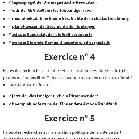
Zum
tagesspiegel.de: Die magnetische Revolution
(öffnet
externen
Zum
wdr.de: AEG stellt erstes Tonbandgerät vor
im
(öffnet
Inhalt:
externen
Zum
mediathek.at: Eine kleine Geschichte der Schallaufzeichnung
neuen
im
(öffnet
Inhalt:
externen
Tab)
Zum
planet-wissen.de: Geschichte der Tonträger
neuen
im
(öffnet
Inhalt:
externen
Tab)
Zum
zeit.de: Bandsalat, der die Welt veränderte
neuen
im
(öffnet
Inhalt:
externen
Tab)
Zum
swr.de: Die erste Kompaktkassette wird vorgestellt
neuen
im
(öffnet
Inhalt:
externen
Tab)
neuen
im
Exercice n° 4
Inhalt:
Tab)
neuen
Tab)
Faites des recherches sur Internet sur l'histoire des stations de radio
pirates ou "radios libres". Dressez leur portrait dans un texte de fond à
inclure dans votre dossier.
Zum
jetzt.de: Was ist eigentlich ein Piratensender?
(öffnet
externen
Zum
hoerspielundfeature.de: Eine andere Art von Rundfunk
im
(öffnet
Inhalt:
externen
neuen
im
Exercice n° 5
Inhalt:
Tab)
neuen
Tab)
Faites des recherches sur la situation politique de la ville de Berlin