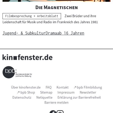
"
"
Die Magnetischen
Zwei Brüder und ihre
Kategorie:
Filmbesprechung + Arbeitsblatt
Leidenschaft für Musik und Radio im Frankreich des Jahres 1981
Jugend- & Subkultur
Drama
ab 16 Jahren
Seitenfußnavigation
(Link
Über kinofenster.de
FAQ
Kontakt
bpb Filmbildung
öffnet
(Link
bpb Shop
Sitemap
Impressum
Newsletter
im
öffnet
Datenschutz
Netiquette
Erklärung zur Barrierefreiheit
neuen
im
Fenster)
Barriere melden
neuen
Fenster)