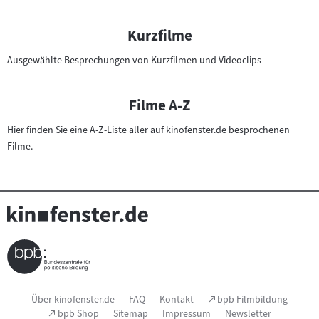
n
F
Kurzfilme
i
l
Ausgewählte Besprechungen von Kurzfilmen und Videoclips
m
e
Filme A-Z
Hier finden Sie eine A-Z-Liste aller auf kinofenster.de besprochenen
Filme.
Seitenfußnavigation
(Link
Über kinofenster.de
FAQ
Kontakt
bpb Filmbildung
öffnet
(Link
bpb Shop
Sitemap
Impressum
Newsletter
im