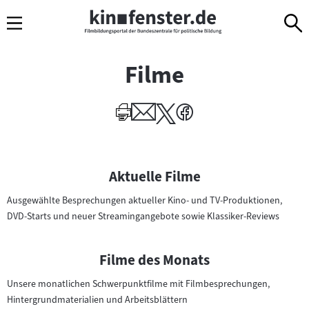
Sprungmarken
Direkt
Direkt
Navigation
zum
zur
Inhalt
Navigation
am
Filme
Seitenende
I
Aktuelle Filme
n
Ausgewählte Besprechungen aktueller Kino- und TV-Produktionen,
h
DVD-Starts und neuer Streamingangebote sowie Klassiker-Reviews
a
l
t
Filme des Monats
e
Unsere monatlichen Schwerpunktfilme mit Filmbesprechungen,
v
Hintergrundmaterialien und Arbeitsblättern
o