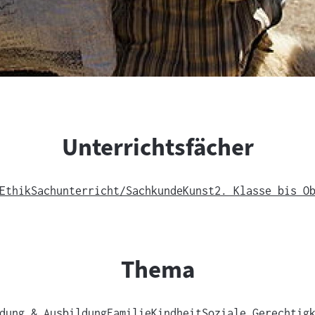
Unterrichtsfächer
Ethik
Sachunterricht/Sachkunde
Kunst
2. Klasse bis O
Thema
dung & Ausbildung
Familie
Kindheit
Soziale Gerechtig