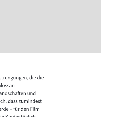
strengungen, die die
lossar:
 Landschaften und
ich, dass zumindest
rde – für den Film
ie Kinder täglich