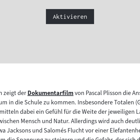
Aktivieren
n zeigt der
Dokumentarfilm
von Pascal Plisson die An
Zum
um in die Schule zu kommen. Insbesondere Totalen (G
Inhalt:
rmitteln dabei ein Gefühl für die Weite der jeweiligen
wischen Mensch und Natur. Allerdings wird auch deutl
wa Jacksons und Salomés Flucht vor einer Elefantenhe
m die Spannung zu steigern und die Gefahr, der sich d