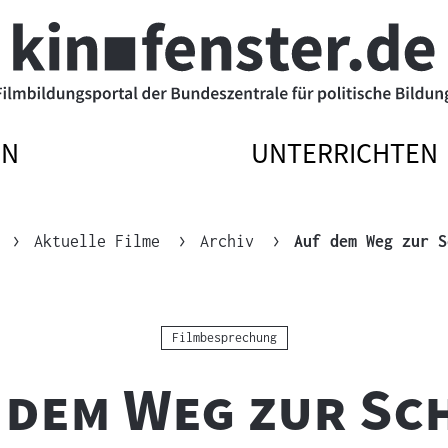
EN
UNTERRICHTEN
ATIONSMENÜ
ATIONSMENÜ
NAVIGATIONSM
NAVIGATIONSM
N
SSEN
ÖFFNEN
SCHLIESSEN
Aktuelle Filme
Archiv
Auf dem Weg zur S
Kategorie:
Filmbesprechung
 dem Weg zur Sc