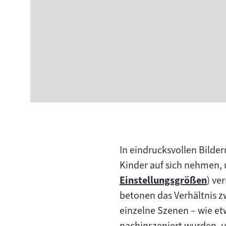
In eindrucksvollen Bilder
Kinder auf sich nehmen, 
Einstellungsgrößen
) ve
Zum
betonen das Verhältnis z
Inhalt:
einzelne Szenen – wie et
nachinszeniert wurden, u