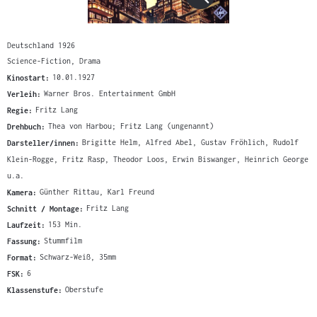
Deutschland 1926
Science-Fiction, Drama
Kinostart:
10.01.1927
Verleih:
Warner Bros. Entertainment GmbH
Regie:
Fritz Lang
Drehbuch:
Thea von Harbou; Fritz Lang (ungenannt)
Darsteller/innen:
Brigitte Helm, Alfred Abel, Gustav Fröhlich, Rudolf
Klein-Rogge, Fritz Rasp, Theodor Loos, Erwin Biswanger, Heinrich George
u.a.
Kamera:
Günther Rittau, Karl Freund
Schnitt / Montage:
Fritz Lang
Laufzeit:
153 Min.
Fassung:
Stummfilm
Format:
Schwarz-Weiß, 35mm
FSK:
6
Klassenstufe:
Oberstufe