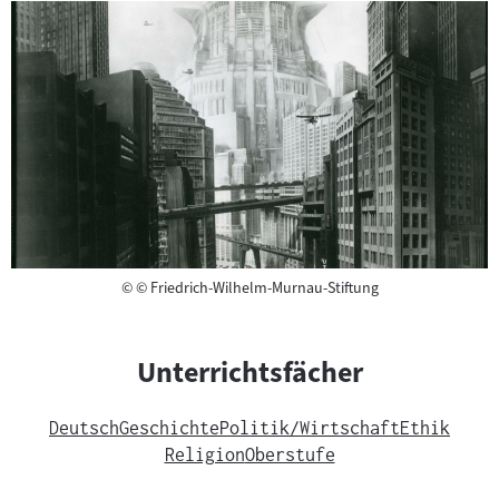
Copyright
©
© Friedrich-Wilhelm-Murnau-Stiftung
Unterrichtsfächer
Deutsch
Geschichte
Politik/Wirtschaft
Ethik
Religion
Oberstufe