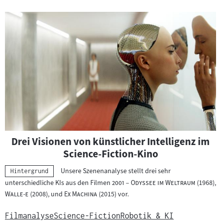
Drei Visionen von künstlicher Intelligenz im
Science-Fiction-Kino
Unsere Szenenanalyse stellt drei sehr
Kategorie:
Hintergrund
"
"
unterschiedliche KIs aus den Filmen
2001 – Odyssee im Weltraum
(1968),
"
"
"
"
Walle-e
(2008), und
Ex Machina
(2015) vor.
Filmanalyse
Science-Fiction
Robotik & KI