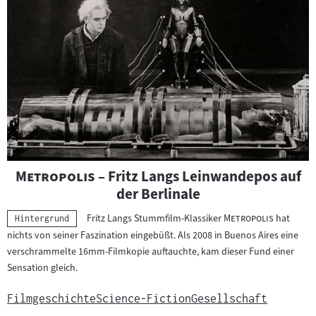
"
"
Metropolis
– Fritz Langs Leinwandepos auf
der Berlinale
"
"
Fritz Langs Stummfilm-Klassiker
Metropolis
hat
Kategorie:
Hintergrund
nichts von seiner Faszination eingebüßt. Als 2008 in Buenos Aires eine
verschrammelte 16mm-Filmkopie auftauchte, kam dieser Fund einer
Sensation gleich.
Filmgeschichte
Science-Fiction
Gesellschaft