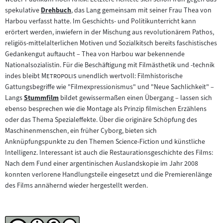
spekulative
Drehbuch
, das Lang gemeinsam mit seiner Frau Thea von
Zum
Harbou verfasst hatte. Im Geschichts- und Politikunterricht kann
Inhalt:
erörtert werden, inwiefern in der Mischung aus revolutionärem Pathos,
religiös-mittelalterlichen Motiven und Sozialkitsch bereits faschistisches
Gedankengut auftaucht – Thea von Harbou war bekennende
Nationalsozialistin. Für die Beschäftigung mit Filmästhetik und -technik
"
"
indes bleibt
Metropolis
unendlich wertvoll: Filmhistorische
Gattungsbegriffe wie "Filmexpressionismus" und "Neue Sachlichkeit" –
Langs
Stummfilm
bildet gewissermaßen einen Übergang – lassen sich
Zum
ebenso besprechen wie die Montage als Prinzip filmischen Erzählens
Inhalt:
oder das Thema Spezialeffekte. Über die originäre Schöpfung des
Maschinenmenschen, ein früher Cyborg, bieten sich
Anknüpfungspunkte zu den Themen Science-Fiction und künstliche
Intelligenz. Interessant ist auch die Restaurationsgeschichte des Films:
Nach dem Fund einer argentinischen Auslandskopie im Jahr 2008
konnten verlorene Handlungsteile eingesetzt und die Premierenlänge
des Films annähernd wieder hergestellt werden.