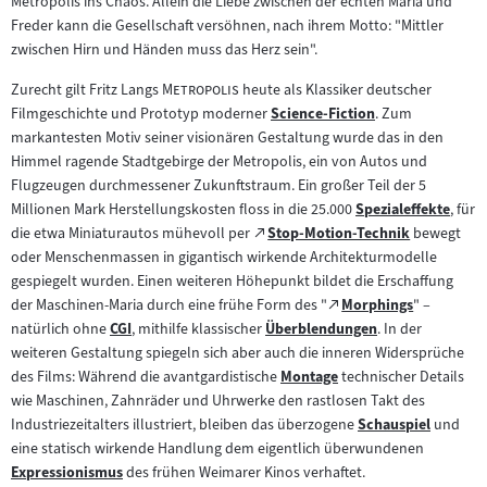
Metropolis ins Chaos. Allein die Liebe zwischen der echten Maria und
Freder kann die Gesellschaft versöhnen, nach ihrem Motto: "Mittler
zwischen Hirn und Händen muss das Herz sein".
"
"
Zurecht gilt Fritz Langs
Metropolis
heute als Klassiker deutscher
Filmgeschichte und Prototyp moderner
Science-Fiction
. Zum
Zum
markantesten Motiv seiner visionären Gestaltung wurde das in den
Inhalt:
Himmel ragende Stadtgebirge der Metropolis, ein von Autos und
Flugzeugen durchmessener Zukunftstraum. Ein großer Teil der 5
Millionen Mark Herstellungskosten floss in die 25.000
Spezialeffekte
, für
Zum
Zum
die etwa Miniaturautos mühevoll per
Stop-Motion-Technik
bewegt
(öffnet
Inhalt:
externen
oder Menschenmassen in gigantisch wirkende Architekturmodelle
im
Inhalt:
gespiegelt wurden. Einen weiteren Höhepunkt bildet die Erschaffung
neuen
Zum
der Maschinen-Maria durch eine frühe Form des "
Morphings
" –
Tab)
(öffnet
externen
natürlich ohne
CGI
, mithilfe klassischer
Überblendungen
. In der
Zum
Zum
im
Inhalt:
weiteren Gestaltung spiegeln sich aber auch die inneren Widersprüche
Inhalt:
Inhalt:
neuen
des Films: Während die avantgardistische
Montage
technischer Details
Zum
Tab)
wie Maschinen, Zahnräder und Uhrwerke den rastlosen Takt des
Inhalt:
Industriezeitalters illustriert, bleiben das überzogene
Schauspiel
und
Zum
eine statisch wirkende Handlung dem eigentlich überwundenen
Inhalt:
Expressionismus
des frühen Weimarer Kinos verhaftet.
Zum