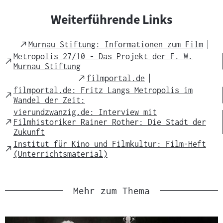
Weiterführende Links
External
Murnau Stiftung: Informationen zum Film
Link
Metropolis 27/10 - Das Projekt der F. W.
External
Murnau Stiftung
Link
External
filmportal.de
Link
filmportal.de: Fritz Langs Metropolis im
External
Wandel der Zeit:
Link
vierundzwanzig.de: Interview mit
External
Filmhistoriker Rainer Rother: Die Stadt der
Link
Zukunft
Institut für Kino und Filmkultur: Film-Heft
External
(Unterrichtsmaterial)
Link
Mehr zum Thema