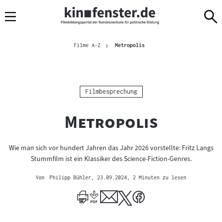
Sprungmarken
Direkt
Direkt
Navigation
zum
zur
Inhalt
Navigation
Brotkrümelnavigation
am
Aktuelle Seite
Filme A-Z
Metropolis
Seitenende
Kategorie:
Filmbesprechung
"
"
Metropolis
Wie man sich vor hundert Jahren das Jahr 2026 vorstellte: Fritz Langs
Stummfilm ist ein Klassiker des Science-Fiction-Genres.
Von
Philipp Bühler
, 23.09.2024
, 2 Minuten zu lesen