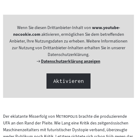
Inhalt:
Wenn Sie diesen Drittanbieter-Inhalt von
www.youtube-
nocookie.com
aktivieren, ermöglichen Sie dem betreffenden
Anbieter, Ihre Nutzungsdaten zu erheben. Weitere Informationen
zur Nutzung von Drittanbieter-Inhalten erhalten Sie in unserer
Datenschutzerklärung.
Externer
Datenschutzerklärung anzeigen
Link:
Aktivieren
"
"
Der eklatante Misserfolg von
Metropolis
brachte die produzierende
UFA an den Rand der Pleite. Wie Lang eine Kritik des zeitgenössischen
Maschinenzeitalters mit futuristischer Dystopie verband, überzeugte
weder Publikum noch Kritik. Letztere richtete sich schon früh gegen das