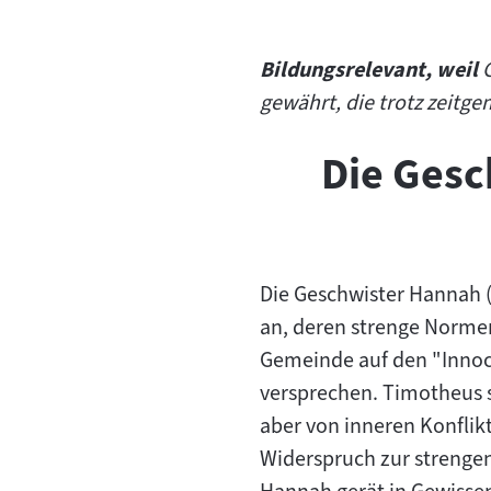
"
Bildungsrelevant, weil
gewährt, die trotz zeitg
Die Gesc
Die Geschwister Hannah (
an, deren strenge Normen
Gemeinde auf den "Innoce
versprechen. Timotheus s
aber von inneren Konflik
Widerspruch zur strengen