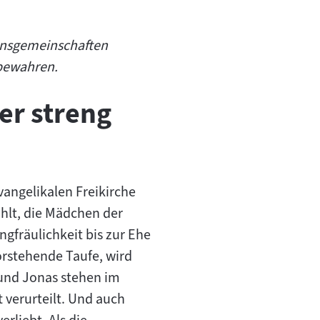
ionsgemeinschaften
 bewahren.
er streng
angelikalen Freikirche
hlt, die Mädchen der
gfräulichkeit bis zur Ehe
orstehende Taufe, wird
eund Jonas stehen im
 verurteilt. Und auch