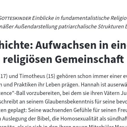
"
Gotteskinder
Einblicke in fundamentalistische Relig
emäßer Außendarstellung patriarchalische Strukturen
hichte: Aufwachsen in ein
religiösen Gemeinschaft
17) und Timotheus (15) gehören schon immer einer ev
 und Praktiken ihr Leben prägen. Hannah ist auserwä
nce"-Ball vorzubereiten, bei dem sie ihren Vätern Jun
chreibt an seinem Glaubensbekenntnis für seine bev
ten geplagt: Seine wachsenden Gefühle für seinen Fr
 Auslegung der Bibel, die Homosexualität als sündhaft