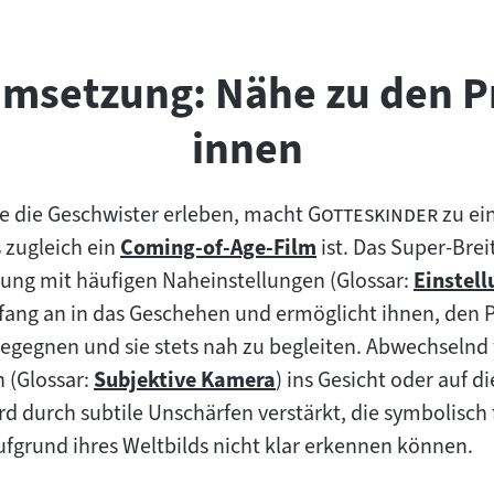
Umsetzung: Nähe zu den Pr
innen
"
"
die die Geschwister erleben, macht
Gotteskinder
zu ei
zugleich ein
Coming-of-Age-Film
ist. Das Super-Bre
Zum
dung mit häufigen Naheinstellungen (Glossar:
Einstel
Inhalt:
Zum
fang an in das Geschehen und ermöglicht ihnen, den 
Inhalt:
egnen und sie stets nah zu begleiten. Abwechselnd w
n (Glossar:
Subjektive Kamera
) ins Gesicht oder auf d
Zum
 durch subtile Unschärfen verstärkt, die symbolisch f
Inhalt:
fgrund ihres Weltbilds nicht klar erkennen können.