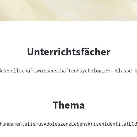
Unterrichtsfächer
k
Gesellschaftswissenschaften
Psychologie
9. Klasse 
Thema
Fundamentalismus
Adoleszenz
Lebenskrisen
Identität
LG