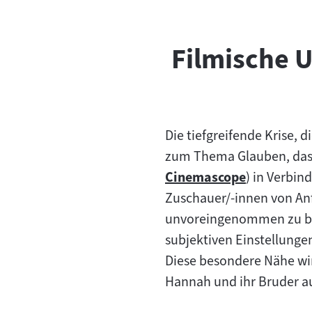
Filmische 
Die tiefgreifende Krise, 
zum Thema Glauben, das 
Cinemascope
) in Verbin
Zum
Zuschauer/-innen von An
Inhalt:
unvoreingenommen zu beg
subjektiven Einstellunge
Diese besondere Nähe wird
Hannah und ihr Bruder au