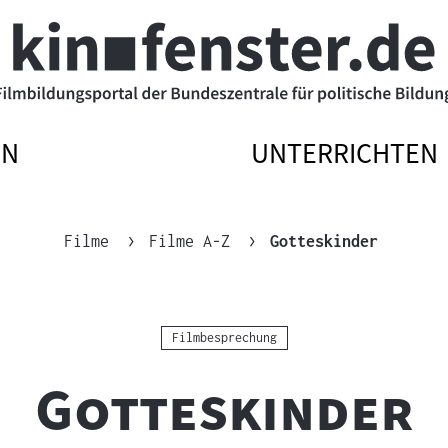
EN
UNTERRICHTEN
ATIONSMENÜ
ATIONSMENÜ
NAVIGATIONSM
NAVIGATIONSM
N
SSEN
ÖFFNEN
SCHLIESSEN
Aktuelle 
Filme
Filme A-Z
Gotteskinder
Kategorie:
Filmbesprechung
"
"
Gotteskinder