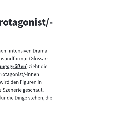
otagonist/-
nem intensiven Drama
itwandformat (Glossar:
lungsgrößen
) zieht die
Protagonist/-innen
ird den Figuren in
ie Szenerie geschaut.
ür die Dinge stehen, die