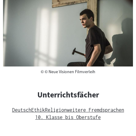
Copyright
©
© Neue Visionen Filmverleih
Unterrichtsfächer
Deutsch
Ethik
Religion
weitere Fremdsprachen
10. Klasse bis Oberstufe