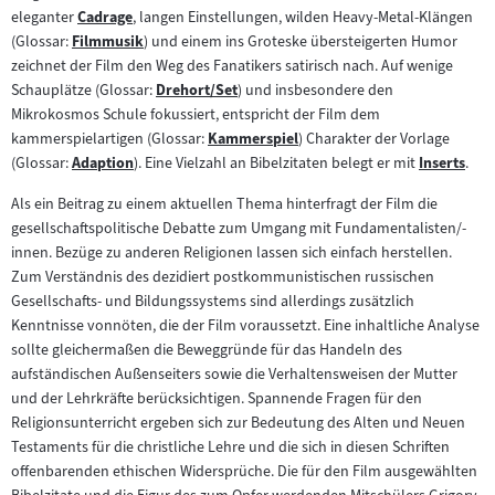
eleganter
Cadrage
, langen Einstellungen, wilden Heavy-Metal-Klängen
Zum
(Glossar:
Filmmusik
) und einem ins Groteske übersteigerten Humor
Zum
Inhalt:
zeichnet der Film den Weg des Fanatikers satirisch nach. Auf wenige
Inhalt:
Schauplätze (Glossar:
Drehort/Set
) und insbesondere den
Zum
Mikrokosmos Schule fokussiert, entspricht der Film dem
Inhalt:
kammerspielartigen (Glossar:
Kammerspiel
) Charakter der Vorlage
Zum
(Glossar:
Adaption
). Eine Vielzahl an Bibelzitaten belegt er mit
Inserts
.
Zum
Inhalt:
Zum
Inhalt:
Inhalt:
Als ein Beitrag zu einem aktuellen Thema hinterfragt der Film die
gesellschaftspolitische Debatte zum Umgang mit Fundamentalisten/-
innen. Bezüge zu anderen Religionen lassen sich einfach herstellen.
Zum Verständnis des dezidiert postkommunistischen russischen
Gesellschafts- und Bildungssystems sind allerdings zusätzlich
Kenntnisse vonnöten, die der Film voraussetzt. Eine inhaltliche Analyse
sollte gleichermaßen die Beweggründe für das Handeln des
aufständischen Außenseiters sowie die Verhaltensweisen der Mutter
und der Lehrkräfte berücksichtigen. Spannende Fragen für den
Religionsunterricht ergeben sich zur Bedeutung des Alten und Neuen
Testaments für die christliche Lehre und die sich in diesen Schriften
offenbarenden ethischen Widersprüche. Die für den Film ausgewählten