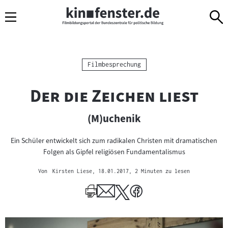
Sprungmarken
Direkt
Direkt
Navigation
zum
zur
Inhalt
Navigation
am
Seitenende
Kategorie:
Filmbesprechung
"
"
Der die Zeichen liest
(M)uchenik
Ein Schüler entwickelt sich zum radikalen Christen mit dramatischen
Folgen als Gipfel religiösen Fundamentalismus
Von
Kirsten Liese
, 18.01.2017
, 2 Minuten zu lesen