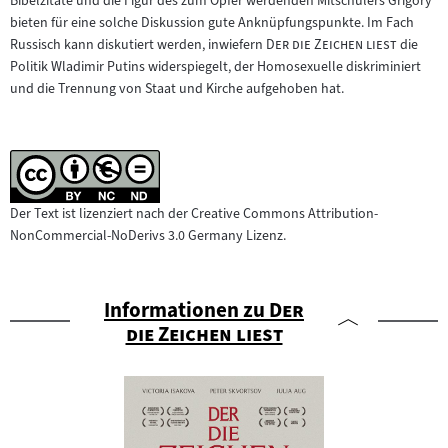
Bibelzitate und die Figur des zum Opfer werdenden Mitschülers Grigory
bieten für eine solche Diskussion gute Anknüpfungspunkte. Im Fach
"
"
Russisch kann diskutiert werden, inwiefern
Der die Zeichen liest
die
Politik Wladimir Putins widerspiegelt, der Homosexuelle diskriminiert
und die Trennung von Staat und Kirche aufgehoben hat.
Der Text ist lizenziert nach der Creative Commons Attribution-
NonCommercial-NoDerivs 3.0 Germany Lizenz.
"
Informationen zu
Der
"
die Zeichen liest