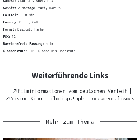
Kamera:
Vladislav Opelyants
Schnitt / Montage:
Yuriy Karikh
Laufzeit:
118 Min.
Fassung:
Dt. F, OmU
Format:
Digital, Farbe
FSK:
12
Barrierefreie Fassung:
nein
Klassenstufen:
10. Klasse bis Oberstufe
Weiterführende Links
External
Filminformationen vom deutschen Verleih
Link
External
External
Vision Kino: FilmTipp
bpb: Fundamentalismus
Link
Link
Mehr zum Thema