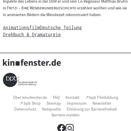
Aspekte des Lebens in der DDR er und sein Co-Regisseur Matthias Bruhn
"
"
in
Fritzi – Eine Wendewundergeschichte
erzählen wollten und wie sie
in animierten Bildern die Wendezeit rekonstruiert haben.
Animationsfilm
Deutsche Teilung
Drehbuch & Dramaturgie
Seitenfußnavigation
(Link
Über kinofenster.de
FAQ
Kontakt
bpb Filmbildung
öffnet
(Link
bpb Shop
Sitemap
Impressum
Newsletter
im
öffnet
Datenschutz
Netiquette
Erklärung zur Barrierefreiheit
neuen
im
Fenster)
Barriere melden
neuen
Fenster)