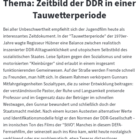
Thema: Zeitbild der DDR in einer
Tauwetterperiode
Bei aller Unbeschwertheit empfiehlt sich der Jugendfilm heute als
interessantes Zeitdokument. In der "Tauwetterperiode" der 1970er-
Jahre wagte Regisseur Hübner eine Balance zwischen realistisch
inszenierter DDR-Alltagswirklichkeit und utopischem Selbstbild des
sozialistischen Staates. Leise Spitzen gegen den Sozialismus und seine
motorisierten "Kleinbürger" sind erlaubt in einem insgesamt
funktionierenden Gemeinwesen. Auf der Straße werden Fremde schnell
zu Freunden, man hilft sich. In diesem Rahmen verkörpern Gunnars
Mitfahrgelegenheiten Sozialtypen, die zu seiner Entwicklung beitragen:
der verständnisvolle Pastor, der Ruhe und Langsamkeit preisende
Professor und im Gegensatz dazu der Betrüger im schnellen
Westwagen, den Gunnar bewundert und schließlich doch der
Staatsmacht meldet. Nach einem kurzen Austesten alternativer Werte
und Identifikationsmodelle folgt er den Normen der DDR-Gesellschaft –
im ironischen Ton des Films der "StVO". Manches in diesem DEFA-
Fernsehfilm, der seinerzeit auch ins Kino kam, wirkt heute nostalgisch
verklärend oder gar problematisch, etwa Teresas distanzloses