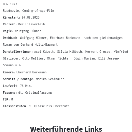
DDR 1977
Roadmovie, Coming-of-Age-Film
Kinostart:
07.08.2025
Verleih:
Der Filmverleih
Regie:
Wolfgang Hübner
Drehbuch:
Wolfgang Hübner, Eberhard Borkmann, nach dem gleichnamigen
Roman von Gerhard Holtz-Baumert
Darsteller/innen:
Axel Kaboth, Silvia Mißbach, Herwart Grosse, Winfried
Glatzeder, Otto Mellies, Otmar Richter, Edwin Marian, Elli Jessen-
Somann u.a.
Kamera:
Eberhard Borkmann
Schnitt / Montage:
Monika Schindler
Laufzeit:
76 Min.
Fassung:
dt. Originalfassung
FSK:
0
Klassenstufen:
9. Klasse bis Oberstufe
Weiterführende Links