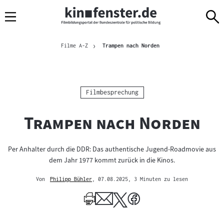
Sprungmarken
Direkt
Direkt
Navigation
zum
zur
Inhalt
Navigation
Brotkrümelnavigation
am
Aktuelle Seite
Filme A-Z
Trampen nach Norden
Seitenende
Kategorie:
Filmbesprechung
"
"
Trampen nach Norden
Per Anhalter durch die DDR: Das authentische Jugend-Roadmovie aus
dem Jahr 1977 kommt zurück in die Kinos.
Von
Philipp Bühler
, 07.08.2025
, 3 Minuten zu lesen
Mehr
zum
Author