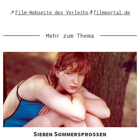
External
External
Film-Webseite des Verleihs
filmportal.de
Link
Link
Mehr zum Thema
"
"
Sieben Sommersprossen