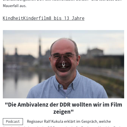
Mauerfall aus.
Kindheit
Kinderfilm
8 bis 13 Jahre
Audioinhalte
"Die Ambivalenz der DDR wollten wir im Film
abspielen
zeigen"
Regisseur Ralf Kukula erklärt im Gespräch, welche
Kategorie:
Podcast