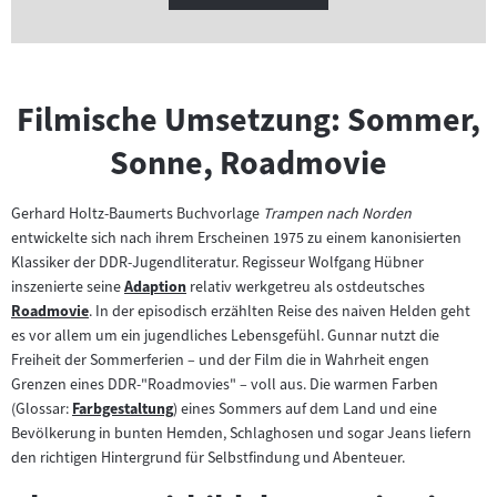
Filmische Umsetzung: Sommer,
Sonne, Roadmovie
Gerhard Holtz-Baumerts Buchvorlage
Trampen nach Norden
entwickelte sich nach ihrem Erscheinen 1975 zu einem kanonisierten
Klassiker der DDR-Jugendliteratur. Regisseur Wolfgang Hübner
inszenierte seine
Adaption
relativ werkgetreu als ostdeutsches
Zum
Roadmovie
. In der episodisch erzählten Reise des naiven Helden geht
Zum
Inhalt:
es vor allem um ein jugendliches Lebensgefühl. Gunnar nutzt die
Inhalt:
Freiheit der Sommerferien – und der Film die in Wahrheit engen
Grenzen eines DDR-"Roadmovies" – voll aus. Die warmen Farben
(Glossar:
Farbgestaltung
) eines Sommers auf dem Land und eine
Zum
Bevölkerung in bunten Hemden, Schlaghosen und sogar Jeans liefern
Inhalt:
den richtigen Hintergrund für Selbstfindung und Abenteuer.