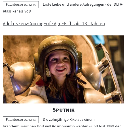
Erste Liebe und andere Aufregungen - der DEFA-
Kategorie:
Filmbesprechung
Klassiker als VoD
Adoleszenz
Coming-of-Age-Film
ab 13 Jahren
"
"
Sputnik
Die zehnjährige Rike aus einem
Kategorie:
Filmbesprechung
brandenburgischen Dorf will Kosmonautin werden - und löst 1989 den