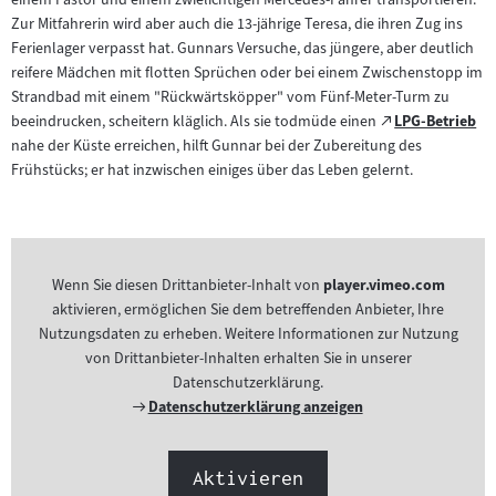
Zur Mitfahrerin wird aber auch die 13-jährige Teresa, die ihren Zug ins
Ferienlager verpasst hat. Gunnars Versuche, das jüngere, aber deutlich
reifere Mädchen mit flotten Sprüchen oder bei einem Zwischenstopp im
Strandbad mit einem "Rückwärtsköpper" vom Fünf-Meter-Turm zu
Zum
beeindrucken, scheitern kläglich. Als sie todmüde einen
LPG-Betrieb
(öffnet
externen
nahe der Küste erreichen, hilft Gunnar bei der Zubereitung des
im
Inhalt:
Frühstücks; er hat inzwischen einiges über das Leben gelernt.
neuen
Tab)
Wenn Sie diesen Drittanbieter-Inhalt von
player.vimeo.com
aktivieren, ermöglichen Sie dem betreffenden Anbieter, Ihre
Nutzungsdaten zu erheben. Weitere Informationen zur Nutzung
von Drittanbieter-Inhalten erhalten Sie in unserer
Datenschutzerklärung.
Externer
Datenschutzerklärung anzeigen
Link:
Aktivieren