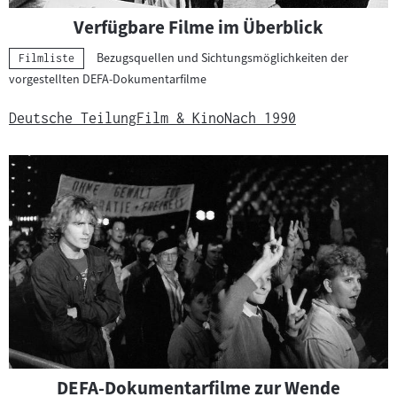
Verfügbare Filme im Überblick
Bezugsquellen und Sichtungsmöglichkeiten der
Kategorie:
Filmliste
vorgestellten DEFA-Dokumentarfilme
Deutsche Teilung
Film & Kino
Nach 1990
DEFA-Dokumentarfilme zur Wende