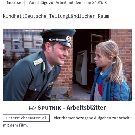
"
"
Vorschläge zur Arbeit mit dem Film
Sputnik
Kategorie:
Impulse
t
e
Kindheit
Deutsche Teilung
Ländlicher Raum
r
r
i
c
h
t
s
m
a
t
e
r
U
"
"
Sputnik
– Arbeitsblätter
i
n
Vier themenbezogene Aufgaben zur Arbeit
Kategorie:
a
Unterrichtsmaterial
t
mit dem Film.
l
e
: