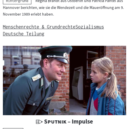
Regina Brandt aus Ostberlin und Patricia Pantel aus
Kategorie:
Hintergrund
Hannover berichten, wie sie die Wendezeit und die Maueröffnung am 9.
November 1989 erlebt haben.
Menschenrechte & Grundrechte
Sozialismus
Deutsche Teilung
U
"
"
Sputnik
– Impulse
n