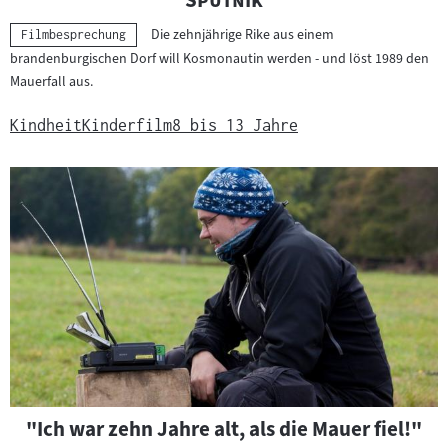
Die zehnjährige Rike aus einem
Kategorie:
Filmbesprechung
brandenburgischen Dorf will Kosmonautin werden - und löst 1989 den
Mauerfall aus.
Kindheit
Kinderfilm
8 bis 13 Jahre
"Ich war zehn Jahre alt, als die Mauer fiel!"