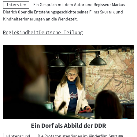
Ein Gespräch mit dem Autor und Regisseur Markus
Kategorie:
Interview
"
"
Dietrich über die Entstehungsgeschichte seines Films
Sputnik
und
Kindheitserinnerungen an die Wendezeit.
Regie
Kindheit
Deutsche Teilung
Ein Dorf als Abbild der DDR
"
"
Die Protagonisten/innen im Kinderfilm
Sputnik
Kategorie:
Hintergrund