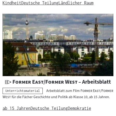
r
Kindheit
Deutsche Teilung
Ländlicher Raum
r
i
c
h
t
s
m
a
t
e
r
i
U
"
"
Former East/Former West
– Arbeitsblatt
a
n
"
Arbeitsblatt zum Film
Former East/Former
Kategorie:
Unterrichtsmaterial
l
t
"
West
für die Fächer Geschichte und Politik ab Klasse 10, ab 15 Jahren.
:
e
r
ab 15 Jahren
Deutsche Teilung
Demokratie
r