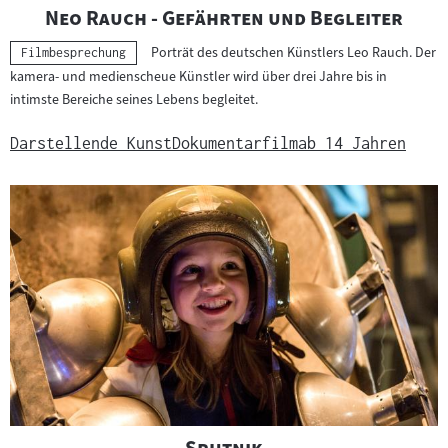
"
"
Neo Rauch - Gefährten und Begleiter
Porträt des deutschen Künstlers Leo Rauch. Der
Kategorie:
Filmbesprechung
kamera- und medienscheue Künstler wird über drei Jahre bis in
intimste Bereiche seines Lebens begleitet.
Darstellende Kunst
Dokumentarfilm
ab 14 Jahren
"
"
Sputnik