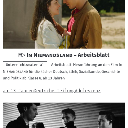
h
e
r
g
e
b
n
i
U
"
"
Im Niemandsland
– Arbeitsblatt
s
n
"
Arbeitsblatt: Heranführung an den Film
Im
s
Kategorie:
Unterrichtsmaterial
t
"
Niemandsland
für die Fächer Deutsch, Ethik, Sozialkunde, Geschichte
e
e
und Politik ab Klasse 8, ab 13 Jahren
r
r
ab 13 Jahren
Deutsche Teilung
Adoleszenz
i
c
h
t
s