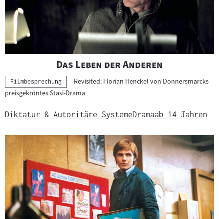
a
t
e
r
i
"
"
Das Leben der Anderen
a
Revisited: Florian Henckel von Donnersmarcks
Kategorie:
Filmbesprechung
l
preisgekröntes Stasi-Drama
:
Diktatur & Autoritäre Systeme
Drama
ab 14 Jahren