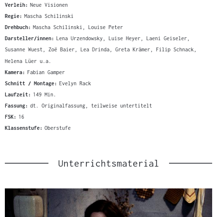
Verleih:
Neue Visionen
Regie:
Mascha Schilinski
Drehbuch:
Mascha Schilinski, Louise Peter
Darsteller/innen:
Lena Urzendowsky, Luise Heyer, Laeni Geiseler,
Susanne Wuest, Zoë Baier, Lea Drinda, Greta Krämer, Filip Schnack,
Helena Lüer u.a.
Kamera:
Fabian Gamper
Schnitt / Montage:
Evelyn Rack
Laufzeit:
149 Min.
Fassung:
dt. Originalfassung, teilweise untertitelt
FSK:
16
Klassenstufe:
Oberstufe
Unterrichtsmaterial