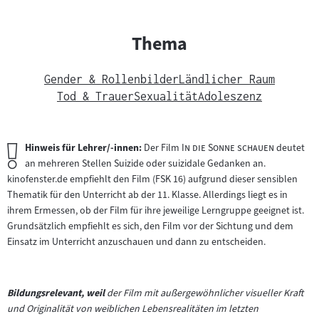
Thema
Gender & Rollenbilder
Ländlicher Raum
Tod & Trauer
Sexualität
Adoleszenz
Wichtiger
"
"
Hinweis für Lehrer/-innen:
Der Film
In die Sonne schauen
deutet
Hinweis:
an mehreren Stellen Suizide oder suizidale Gedanken an.
kinofenster.de empfiehlt den Film (FSK 16) aufgrund dieser sensiblen
Thematik für den Unterricht ab der 11. Klasse. Allerdings liegt es in
ihrem Ermessen, ob der Film für ihre jeweilige Lerngruppe geeignet ist.
Grundsätzlich empfiehlt es sich, den Film vor der Sichtung und dem
Einsatz im Unterricht anzuschauen und dann zu entscheiden.
Bildungsrelevant, weil
der Film mit außergewöhnlicher visueller Kraft
und Originalität von weiblichen Lebensrealitäten im letzten