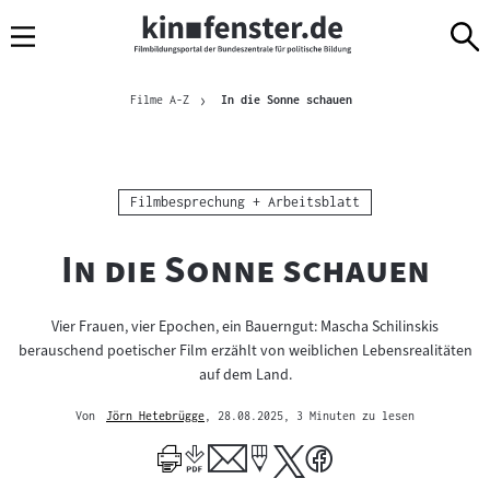
Sprungmarken
Direkt
Direkt
Navigation
zum
zur
Inhalt
Navigation
Brotkrümelnavigation
am
Aktuelle Seite
Filme A-Z
In die Sonne schauen
Seitenende
Kategorie:
Filmbesprechung + Arbeitsblatt
"
"
In die Sonne schauen
Vier Frauen, vier Epochen, ein Bauerngut: Mascha Schilinskis
berauschend poetischer Film erzählt von weiblichen Lebensrealitäten
auf dem Land.
Von
Jörn Hetebrügge
, 28.08.2025
, 3 Minuten zu lesen
Mehr
zum
Author