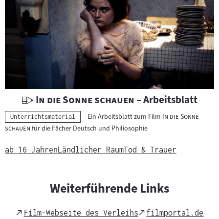
U
"
"
In die Sonne schauen
– Arbeitsblatt
n
"
Ein Arbeitsblatt zum Film
In die Sonne
Kategorie:
Unterrichtsmaterial
t
"
schauen
für die Fächer Deutsch und Philiosophie
e
r
ab 16 Jahren
Ländlicher Raum
Tod & Trauer
r
i
c
Weiterführende Links
h
t
External
External
Film-Webseite des Verleihs
filmportal.de