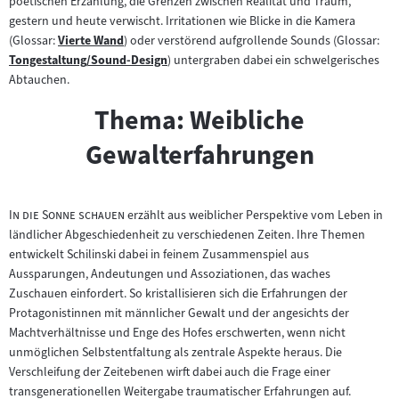
poetischen Erzählung, die Grenzen zwischen Realität und Traum,
gestern und heute verwischt. Irritationen wie Blicke in die Kamera
(Glossar:
Vierte Wand
) oder verstörend aufgrollende Sounds (Glossar:
Zum
Tongestaltung/Sound-Design
) untergraben dabei ein schwelgerisches
Zum
Inhalt:
Abtauchen.
Inhalt:
Thema: Weibliche
Gewalterfahrungen
"
"
In die Sonne schauen
erzählt aus weiblicher Perspektive vom Leben in
ländlicher Abgeschiedenheit zu verschiedenen Zeiten. Ihre Themen
entwickelt Schilinski dabei in feinem Zusammenspiel aus
Aussparungen, Andeutungen und Assoziationen, das waches
Zuschauen einfordert. So kristallisieren sich die Erfahrungen der
Protagonistinnen mit männlicher Gewalt und der angesichts der
Machtverhältnisse und Enge des Hofes erschwerten, wenn nicht
unmöglichen Selbstentfaltung als zentrale Aspekte heraus. Die
Verschleifung der Zeitebenen wirft dabei auch die Frage einer
transgenerationellen Weitergabe traumatischer Erfahrungen auf.