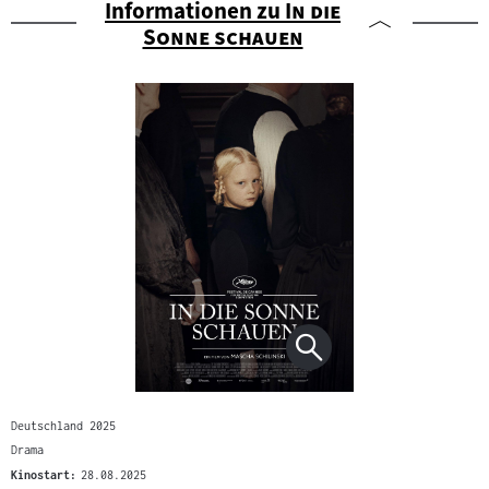
"
Informationen zu
In die
"
Sonne schauen
Deutschland 2025
Drama
Kinostart:
28.08.2025