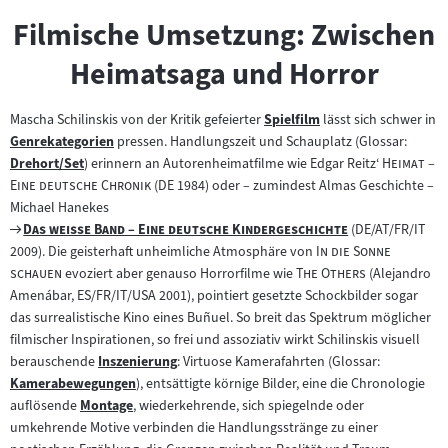
Filmische Umsetzung: Zwischen
Heimatsaga und Horror
Mascha Schilinskis von der Kritik gefeierter
Spielfilm
lässt sich schwer in
Zum
Genrekategorien
pressen. Handlungszeit und Schauplatz (Glossar:
Zum
Inhalt:
"
Drehort/Set
) erinnern an Autorenheimatfilme wie Edgar Reitz‘
Heimat –
Inhalt:
Zum
"
Eine deutsche Chronik
(DE 1984) oder – zumindest Almas Geschichte –
Inhalt:
Michael Hanekes
Zum
"
"
Das weiße Band – Eine deutsche Kindergeschichte
(DE/AT/FR/IT
Filmarchiv:
"
2009). Die geisterhaft unheimliche Atmosphäre von
In die Sonne
"
"
"
schauen
evoziert aber genauso Horrorfilme wie
The Others
(Alejandro
Amenábar, ES/FR/IT/USA 2001), pointiert gesetzte Schockbilder sogar
das surrealistische Kino eines Buñuel. So breit das Spektrum möglicher
filmischer Inspirationen, so frei und assoziativ wirkt Schilinskis visuell
berauschende
Inszenierung
: Virtuose Kamerafahrten (Glossar:
Zum
Kamerabewegungen
), entsättigte körnige Bilder, eine die Chronologie
Zum
Inhalt:
auflösende
Montage
, wiederkehrende, sich spiegelnde oder
Inhalt:
Zum
umkehrende Motive verbinden die Handlungsstränge zu einer
Inhalt: