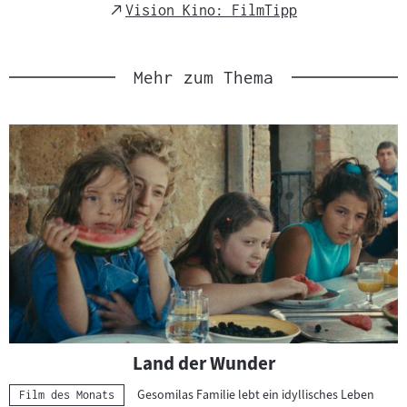
s
Link
Link
External
Vision Kino: FilmTipp
m
Link
a
t
Mehr zum Thema
e
r
i
a
l
:
Land der Wunder
Gesomilas Familie lebt ein idyllisches Leben
Kategorie:
Film des Monats