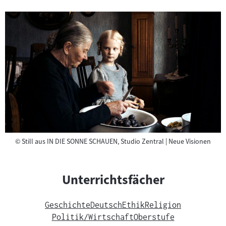
Copyright
©
Still aus IN DIE SONNE SCHAUEN, Studio Zentral | Neue Visionen
Unterrichtsfächer
Geschichte
Deutsch
Ethik
Religion
Politik/Wirtschaft
Oberstufe