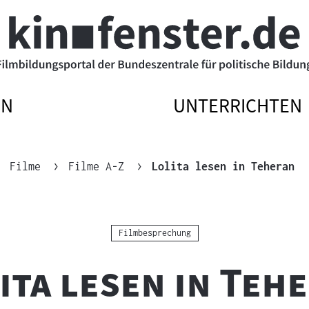
EN
UNTERRICHTEN
ATIONSMENÜ
ATIONSMENÜ
NAVIGATIONSM
NAVIGATIONSM
N
SSEN
ÖFFNEN
SCHLIESSEN
Ak
Filme
Filme A-Z
Lolita lesen in Teheran
Kategorie:
Filmbesprechung
ita lesen in Teh