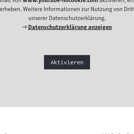
nhalt von
www.youtube-nocookie.com
aktivieren, e
erheben. Weitere Informationen zur Nutzung von Dritt
unserer Datenschutzerklärung.
Externer
Datenschutzerklärung anzeigen
Link:
Aktivieren