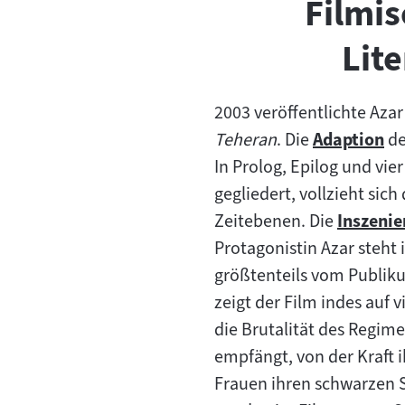
Filmi
Lite
2003 veröffentlichte Azar
Teheran
. Die
Adaption
de
Zum
In Prolog, Epilog und vi
Inhalt:
gegliedert, vollzieht sic
Zeitebenen. Die
Inszeni
Zum
Protagonistin Azar steht
Inhalt:
größtenteils vom Publik
zeigt der Film indes auf
die Brutalität des Regi
empfängt, von der Kraft 
Frauen ihren schwarzen S