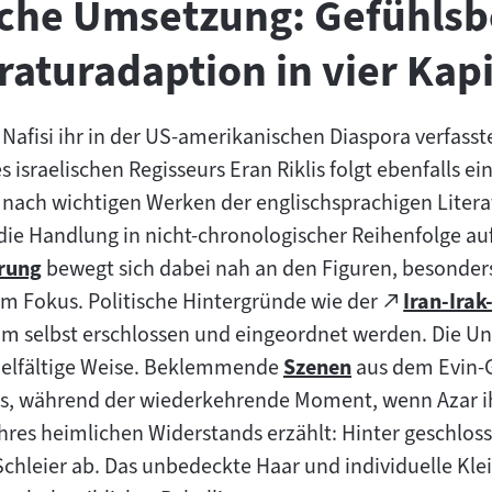
sche Umsetzung: Gefühlsb
raturadaption in vier Kap
 Nafisi ihr in der US-amerikanischen Diaspora verfass
s israelischen Regisseurs Eran Riklis folgt ebenfalls ein
er nach wichtigen Werken der englischsprachigen Liter
h die Handlung in nicht-chronologischer Reihenfolge au
erung
bewegt sich dabei nah an den Figuren, besonders
Zum
 im Fokus. Politische Hintergründe wie der
Iran-Irak
(öffnet
externen
um selbst erschlossen und eingeordnet werden. Die U
im
Inhalt:
 vielfältige Weise. Beklemmende
Szenen
aus dem Evin-G
Zum
neuen
mes, während der wiederkehrende Moment, wenn Azar 
Inhalt:
Tab)
ihres heimlichen Widerstands erzählt: Hinter geschlos
chleier ab. Das unbedeckte Haar und individuelle Kle