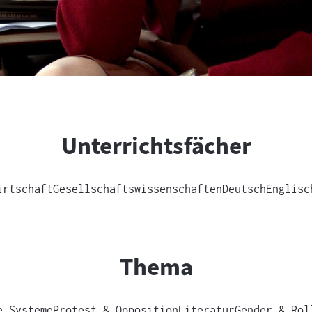
Unterrichtsfächer
irtschaft
Gesellschaftswissenschaften
Deutsch
Englisc
Thema
e Systeme
Protest & Opposition
Literatur
Gender & Rol