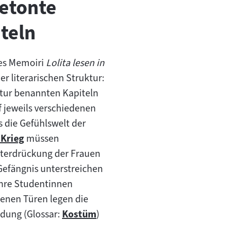
etonte
iteln
tes Memoiri
Lolita lesen in
er literarischen Struktur:
atur benannten Kapiteln
f jeweils verschiedenen
 die Gefühlswelt der
-Krieg
müssen
nterdrückung der Frauen
efängnis unterstreichen
ihre Studentinnen
senen Türen legen die
idung (Glossar:
Kostüm
)
Zum