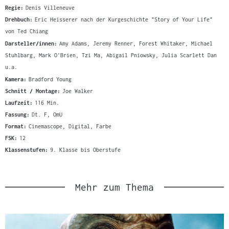
Regie:
Denis Villeneuve
Drehbuch:
Eric Heisserer nach der Kurgeschichte "Story of Your Life"
von Ted Chiang
Darsteller/innen:
Amy Adams, Jeremy Renner, Forest Whitaker, Michael
Stuhlbarg, Mark O'Brien, Tzi Ma, Abigail Pniowsky, Julia Scarlett Dan
u.a.
Kamera:
Bradford Young
Schnitt / Montage:
Joe Walker
Laufzeit:
116 Min.
Fassung:
Dt. F, OmU
Format:
Cinemascope, Digital, Farbe
FSK:
12
Klassenstufen:
9. Klasse bis Oberstufe
Mehr zum Thema