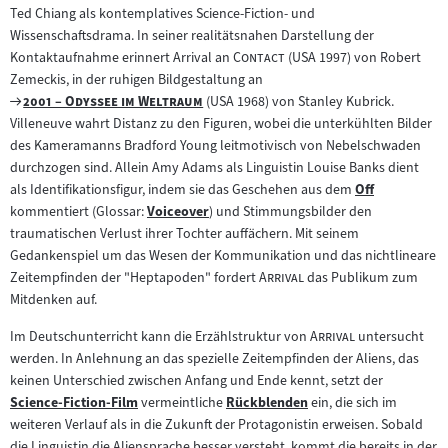
Zum
Ted Chiang als kontemplatives Science-Fiction- und
Inhalt:
Wissenschaftsdrama. In seiner realitätsnahen Darstellung der
"
"
Kontaktaufnahme erinnert Arrival an
Contact
(USA 1997) von Robert
Zemeckis, in der ruhigen Bildgestaltung an
Zum
"
"
2001 – Odyssee im Weltraum
(USA 1968) von Stanley Kubrick.
Filmarchiv:
Villeneuve wahrt Distanz zu den Figuren, wobei die unterkühlten Bilder
des Kameramanns Bradford Young leitmotivisch von Nebelschwaden
durchzogen sind. Allein Amy Adams als Linguistin Louise Banks dient
als Identifikationsfigur, indem sie das Geschehen aus dem
Off
Zum
kommentiert (Glossar:
Voiceover
) und Stimmungsbilder den
Zum
Inhalt:
traumatischen Verlust ihrer Tochter auffächern. Mit seinem
Inhalt:
Gedankenspiel um das Wesen der Kommunikation und das nichtlineare
"
"
Zeitempfinden der "Heptapoden" fordert
Arrival
das Publikum zum
Mitdenken auf.
"
"
Im Deutschunterricht kann die Erzählstruktur von
Arrival
untersucht
werden. In Anlehnung an das spezielle Zeitempfinden der Aliens, das
keinen Unterschied zwischen Anfang und Ende kennt, setzt der
Science-Fiction-Film
vermeintliche
Rückblenden
ein, die sich im
Zum
Zum
weiteren Verlauf als in die Zukunft der Protagonistin erweisen. Sobald
Inhalt:
Inhalt:
die Linguistin die Aliensprache besser versteht, kommt die bereits in der