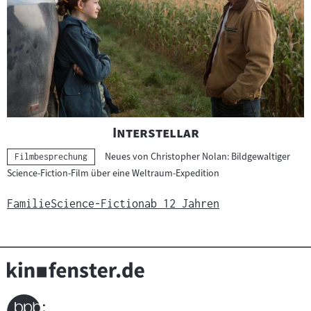
"
"
Interstellar
Neues von Christopher Nolan: Bildgewaltiger
Kategorie:
Filmbesprechung
Science-Fiction-Film über eine Weltraum-Expedition
Familie
Science-Fiction
ab 12 Jahren