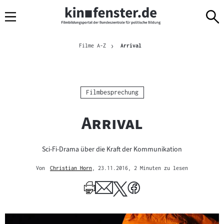
Sprungmarken
Direkt
Direkt
Navigation
zum
zur
Inhalt
Navigation
Brotkrümelnavigation
am
Aktuelle Seite
Filme A-Z
Arrival
Seitenende
Kategorie:
Filmbesprechung
"
"
Arrival
Sci-Fi-Drama über die Kraft der Kommunikation
Von
Christian Horn
, 23.11.2016
, 2 Minuten zu lesen
Mehr
zum
Author