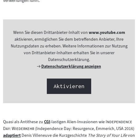
Verwerfungen führt.
Wenn Sie diesen Drittanbieter-Inhalt von
www.youtube.com
aktivieren, ermöglichen Sie dem betreffenden Anbieter, Ihre
Nutzungsdaten zu erheben. Weitere Informationen zur Nutzung
von Drittanbieter-Inhalten erhalten Sie in unserer
Datenschutzerklärung.
Externer
Datenschutzerklärung anzeigen
Link:
Aktivieren
"
Quasi als Antithese zu
CGI
-lastigen Alien-Invasionen wie
Independence
Zum
"
Day: Wiederkehr
(Independence Day: Resurgence, Emmerich, USA 2016)
Inhalt:
adaptiert
Denis Villeneuve die Kurzgeschichte
The Story of Your Life
von