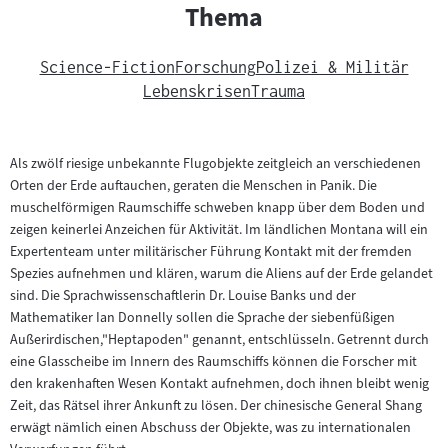
Thema
Science-Fiction
Forschung
Polizei & Militär
Lebenskrisen
Trauma
Als zwölf riesige unbekannte Flugobjekte zeitgleich an verschiedenen
Orten der Erde auftauchen, geraten die Menschen in Panik. Die
muschelförmigen Raumschiffe schweben knapp über dem Boden und
zeigen keinerlei Anzeichen für Aktivität. Im ländlichen Montana will ein
Expertenteam unter militärischer Führung Kontakt mit der fremden
Spezies aufnehmen und klären, warum die Aliens auf der Erde gelandet
sind. Die Sprachwissenschaftlerin Dr. Louise Banks und der
Mathematiker Ian Donnelly sollen die Sprache der siebenfüßigen
Außerirdischen,"Heptapoden" genannt, entschlüsseln. Getrennt durch
eine Glasscheibe im Innern des Raumschiffs können die Forscher mit
den krakenhaften Wesen Kontakt aufnehmen, doch ihnen bleibt wenig
Zeit, das Rätsel ihrer Ankunft zu lösen. Der chinesische General Shang
erwägt nämlich einen Abschuss der Objekte, was zu internationalen