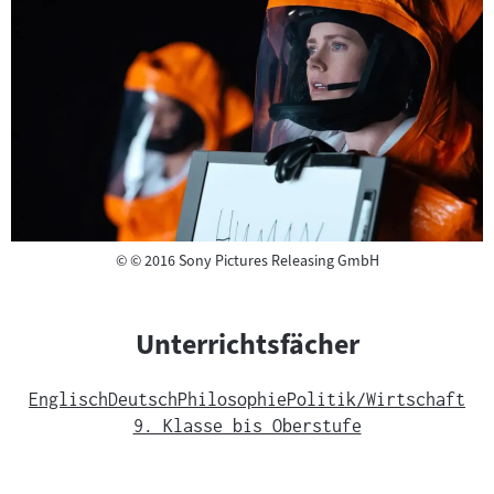
Copyright
©
© 2016 Sony Pictures Releasing GmbH
Unterrichtsfächer
Englisch
Deutsch
Philosophie
Politik/Wirtschaft
9. Klasse bis Oberstufe