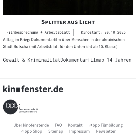
"
"
Splitter aus Licht
Kategorie:
Filmbesprechung + Arbeitsblatt
Kinostart: 30.10.2025
Alltag im Krieg: Dokumentarfilm über Menschen in der ukrainischen
Stadt Butscha (mit Arbeitsblatt für den Unterricht ab 10. Klasse)
Gewalt & Kriminalität
Dokumentarfilm
ab 14 Jahren
Seitenfußnavigation
(Link
Über kinofenster.de
FAQ
Kontakt
bpb Filmbildung
öffnet
(Link
bpb Shop
Sitemap
Impressum
Newsletter
im
öffnet