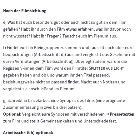
Nach der Filmsichtung
e) Was hat euch besonders gut oder auch nicht so gut an dem Film
gefallen? Habt ihr durch den Film etwas erfahren, was ihr davor noch
nicht wusstet? Habt ihr Fragen? Tauscht euch im Plenum aus.
f) Findet euch in Kleingruppen zusammen und tauscht euch über eure
Beobachtungen (Arbeitsschritt d)) aus und vergleicht das Gesehene mit
euren Vermutungen (Arbeitsschritt a)). Überlegt zudem, warum die
"
"
Regisseur/-innen dem Film wohl den Filmtitel
Splitter aus Licht
gegeben haben und ob und warum ihr den Titel passend,
beziehungsweise nicht so passend findet. Macht euch Notizen und
vergleicht sie anschließend im Plenum.
g) Schreibt in Einzelarbeit eine Synopsis des Films (eine prägnante
Zusammenfassung in zwei bis drei Sätzen).
Zum
Optional:
Vergleicht eure Synopsen mit verschiedenen
Pressetexten
(öffnet
externen
zum Film und stellt Gemeinsamkeiten und Unterschiede fest.
im
Inhalt:
neuen
Arbeitsschritt h) optional:
Tab)