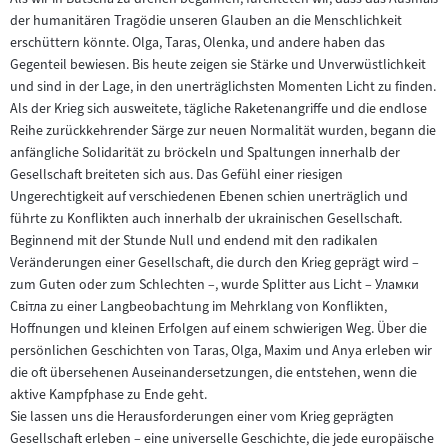
der humanitären Tragödie unseren Glauben an die Menschlichkeit
erschüttern könnte. Olga, Taras, Olenka, und andere haben das
Gegenteil bewiesen. Bis heute zeigen sie Stärke und Unverwüstlichkeit
und sind in der Lage, in den unerträglichsten Momenten Licht zu finden.
Als der Krieg sich ausweitete, tägliche Raketenangriffe und die endlose
Reihe zurückkehrender Särge zur neuen Normalität wurden, begann die
anfängliche Solidarität zu bröckeln und Spaltungen innerhalb der
Gesellschaft breiteten sich aus. Das Gefühl einer riesigen
Ungerechtigkeit auf verschiedenen Ebenen schien unerträglich und
führte zu Konflikten auch innerhalb der ukrainischen Gesellschaft.
Beginnend mit der Stunde Null und endend mit den radikalen
Veränderungen einer Gesellschaft, die durch den Krieg geprägt wird –
zum Guten oder zum Schlechten –, wurde Splitter aus Licht – Уламки
Світла zu einer Langbeobachtung im Mehrklang von Konflikten,
Hoffnungen und kleinen Erfolgen auf einem schwierigen Weg. Über die
persönlichen Geschichten von Taras, Olga, Maxim und Anya erleben wir
die oft übersehenen Auseinandersetzungen, die entstehen, wenn die
aktive Kampfphase zu Ende geht.
Sie lassen uns die Herausforderungen einer vom Krieg geprägten
Gesellschaft erleben – eine universelle Geschichte, die jede europäische