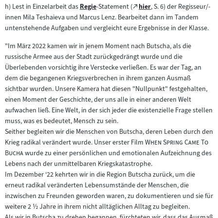
Zum
h) Lest in Einzelarbeit das
Regie
-Statement (
hier
, S. 6) der Regisseur/-
Zum
(öffnet
externen
innen Mila Teshaieva und Marcus Lenz. Bearbeitet dann im Tandem
Inhalt:
im
Inhalt:
untenstehende Aufgaben und vergleicht eure Ergebnisse in der Klasse.
neuen
Tab)
"Im März 2022 kamen wir in jenem Moment nach Butscha, als die
russische Armee aus der Stadt zurückgedrängt wurde und die
Überlebenden vorsichtig ihre Verstecke verließen. Es war der Tag, an
dem die begangenen Kriegsverbrechen in ihrem ganzen Ausmaß
sichtbar wurden. Unsere Kamera hat diesen "Nullpunkt" festgehalten,
einen Moment der Geschichte, der uns alle in einer anderen Welt
aufwachen ließ. Eine Welt, in der sich jeder die existenzielle Frage stellen
muss, was es bedeutet, Mensch zu sein.
Seither begleiten wir die Menschen von Butscha, deren Leben durch den
"
Krieg radikal verändert wurde. Unser erster Film
When Spring Came To
"
Bucha
wurde zu einer persönlichen und emotionalen Aufzeichnung des
Lebens nach der unmittelbaren Kriegskatastrophe.
Im Dezember ‘22 kehrten wir in die Region Butscha zurück, um die
erneut radikal veränderten Lebensumstände der Menschen, die
inzwischen zu Freunden geworden waren, zu dokumentieren und sie für
weitere 2 ½ Jahre in ihrem nicht alltäglichen Alltag zu begleiten.
Als wir in Butscha zu drehen begannen, fürchteten wir, dass das Ausmaß