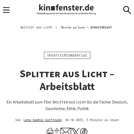
Sprungmarken
Direkt
Direkt
Navigation
zum
zur
Inhalt
Navigation
Brotkrümelnavigation
am
Aktuelle Seite
"
"
Splitter aus Licht
Splitter aus Licht
– Arbeitsblatt
Seitenende
Kategorie:
Unterrichtsmaterial
"
"
Splitter aus Licht
–
Arbeitsblatt
"
"
Ein Arbeitsblatt zum Film
Splitter aus Licht
für die Fächer Deutsch,
Geschichte, Ethik, Politik
Von
Lena Sophie Gutfreund
, 30.10.2025
, 5 Minuten zu lesen
Mehr
zum
Author