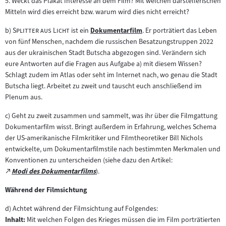
5. Weckt das Plakat Interesse an dem Film? Mit welchen darstellerischen
Mitteln wird dies erreicht bzw. warum wird dies nicht erreicht?
"
"
b)
Splitter aus Licht
ist ein
Dokumentarfilm
. Er porträtiert das Leben
Zum
von fünf Menschen, nachdem die russischen Besatzungstruppen 2022
Inhalt:
aus der ukrainischen Stadt Butscha abgezogen sind. Verändern sich
eure Antworten auf die Fragen aus Aufgabe a) mit diesem Wissen?
Schlagt zudem im Atlas oder seht im Internet nach, wo genau die Stadt
Butscha liegt. Arbeitet zu zweit und tauscht euch anschließend im
Plenum aus.
c) Geht zu zweit zusammen und sammelt, was ihr über die Filmgattung
Dokumentarfilm wisst. Bringt außerdem in Erfahrung, welches Schema
der US-amerikanische Filmkritiker und Filmtheoretiker Bill Nichols
entwickelte, um Dokumentarfilmstile nach bestimmten Merkmalen und
Konventionen zu unterscheiden (siehe dazu den Artikel:
Zum
Modi des Dokumentarfilms
).
(öffnet
externen
im
Während der Filmsichtung
Inhalt:
neuen
d) Achtet während der Filmsichtung auf Folgendes:
Tab)
Inhalt:
Mit welchen Folgen des Krieges müssen die im Film porträtierten