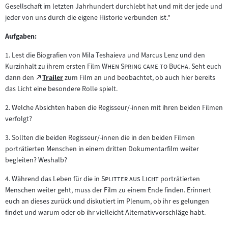
Gesellschaft im letzten Jahrhundert durchlebt hat und mit der jede und
jeder von uns durch die eigene Historie verbunden ist."
Aufgaben:
1. Lest die Biografien von Mila Teshaieva und Marcus Lenz und den
"
"
Kurzinhalt zu ihrem ersten Film
When Spring came to Bucha
. Seht euch
Zum
dann den
Trailer
zum Film an und beobachtet, ob auch hier bereits
(öffnet
externen
das Licht eine besondere Rolle spielt.
im
Inhalt:
neuen
2. Welche Absichten haben die Regisseur/-innen mit ihren beiden Filmen
Tab)
verfolgt?
3. Sollten die beiden Regisseur/-innen die in den beiden Filmen
porträtierten Menschen in einem dritten Dokumentarfilm weiter
begleiten? Weshalb?
"
"
4. Während das Leben für die in
Splitter aus Licht
porträtierten
Menschen weiter geht, muss der Film zu einem Ende finden. Erinnert
euch an dieses zurück und diskutiert im Plenum, ob ihr es gelungen
findet und warum oder ob ihr vielleicht Alternativvorschläge habt.