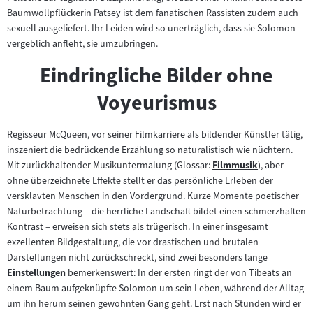
Baumwollpflückerin Patsey ist dem fanatischen Rassisten zudem auch
sexuell ausgeliefert. Ihr Leiden wird so unerträglich, dass sie Solomon
vergeblich anfleht, sie umzubringen.
Eindringliche Bilder ohne
Voyeurismus
Regisseur McQueen, vor seiner Filmkarriere als bildender Künstler tätig,
inszeniert die bedrückende Erzählung so naturalistisch wie nüchtern.
Mit zurückhaltender Musikuntermalung (Glossar:
Filmmusik
), aber
Zum
ohne überzeichnete Effekte stellt er das persönliche Erleben der
Inhalt:
versklavten Menschen in den Vordergrund. Kurze Momente poetischer
Naturbetrachtung – die herrliche Landschaft bildet einen schmerzhaften
Kontrast – erweisen sich stets als trügerisch. In einer insgesamt
exzellenten Bildgestaltung, die vor drastischen und brutalen
Darstellungen nicht zurückschreckt, sind zwei besonders lange
Einstellungen
bemerkenswert: In der ersten ringt der von Tibeats an
Zum
einem Baum aufgeknüpfte Solomon um sein Leben, während der Alltag
Inhalt:
um ihn herum seinen gewohnten Gang geht. Erst nach Stunden wird er