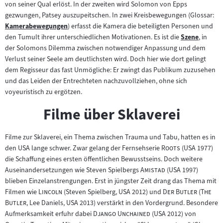
von seiner Qual erlöst. In der zweiten wird Solomon von Epps
gezwungen, Patsey auszupeitschen. In zwei Kreisbewegungen (Glossar:
Kamerabewegungen
) erfasst die Kamera die beteiligten Personen und
Zum
den Tumult ihrer unterschiedlichen Motivationen. Es ist die
Szene
, in
Inhalt:
Zum
der Solomons Dilemma zwischen notwendiger Anpassung und dem
Inhalt:
Verlust seiner Seele am deutlichsten wird. Doch hier wie dort gelingt
dem Regisseur das fast Unmögliche: Er zwingt das Publikum zuzusehen
und das Leiden der Entrechteten nachzuvollziehen, ohne sich
voyeuristisch zu ergötzen.
Filme über Sklaverei
Filme zur Sklaverei, ein Thema zwischen Trauma und Tabu, hatten es in
"
"
den USA lange schwer. Zwar gelang der Fernsehserie
Roots
(USA 1977)
die Schaffung eines ersten öffentlichen Bewusstseins. Doch weitere
"
"
Auseinandersetzungen wie Steven Spielbergs
Amistad
(USA 1997)
blieben Einzelanstrengungen. Erst in jüngster Zeit drang das Thema mit
"
"
"
Filmen wie
Lincoln
(Steven Spielberg, USA 2012) und
Der Butler (The
"
Butler
, Lee Daniels, USA 2013) verstärkt in den Vordergrund. Besondere
"
"
Aufmerksamkeit erfuhr dabei
Django Unchained
(USA 2012) von