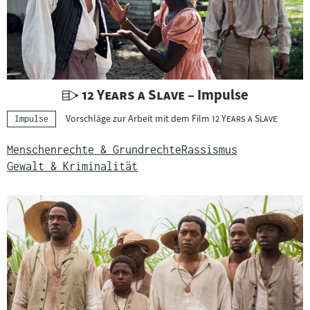
U
"
"
12 Years a Slave
– Impulse
n
"
"
Vorschläge zur Arbeit mit dem Film
12 Years a Slave
Kategorie:
Impulse
t
e
Menschenrechte & Grundrechte
Rassismus
r
Gewalt & Kriminalität
r
i
c
h
t
s
m
a