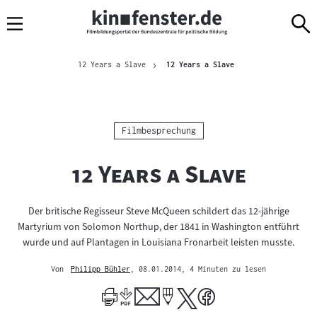
Sprungmarken
Direkt
Direkt
Navigation
zum
zur
Inhalt
Navigation
Brotkrümelnavigation
am
Aktuelle Seite
12 Years a Slave
12 Years a Slave
Seitenende
Kategorie:
Filmbesprechung
"
"
12 Years a Slave
Der britische Regisseur Steve McQueen schildert das 12-jährige
Martyrium von Solomon Northup, der 1841 in Washington entführt
wurde und auf Plantagen in Louisiana Fronarbeit leisten musste.
Von
Philipp Bühler
, 08.01.2014
, 4 Minuten zu lesen
Mehr
zum
Author