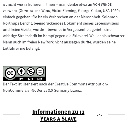
"
ist nicht wie in früheren Filmen – man denke etwa an
Vom Winde
"
"
"
verweht
(
Gone by the Wind
, Victor Fleming, George Cukor, USA 1939) –
einfach gegeben: Sie ist ein Verbrechen an der Menschheit. Solomon
Northups Bericht, beeindruckendes Dokument seines Lebenswillens
und freien Geists, wurde – bevor es in Vergessenheit geriet - eine
wichtige Streitschrift im Kampf gegen die Sklaverei. Weil er als schwarzer
Mann auch im freien New York nicht aussagen durfte, wurden seine
Entführer nie belangt.
Der Text ist lizenziert nach der Creative Commons Attribution-
NonCommercial-NoDerivs 3.0 Germany Lizenz.
"
Informationen zu
12
"
Years a Slave