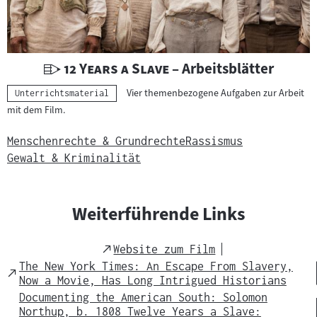
t
e
r
i
U
"
"
12 Years a Slave
– Arbeitsblätter
a
n
Vier themenbezogene Aufgaben zur Arbeit
Kategorie:
Unterrichtsmaterial
l
t
mit dem Film.
:
e
r
Menschenrechte & Grundrechte
Rassismus
r
Gewalt & Kriminalität
i
c
h
Weiterführende Links
t
s
External
Website zum Film
m
Link
The New York Times: An Escape From Slavery,
External
a
Now a Movie, Has Long Intrigued Historians
Link
t
Documenting the American South: Solomon
Northup, b. 1808 Twelve Years a Slave:
e