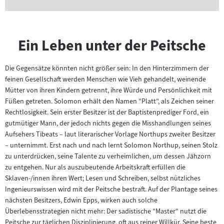
Ein Leben unter der Peitsche
Die Gegensätze könnten nicht größer sein: In den Hinterzimmern der
feinen Gesellschaft werden Menschen wie Vieh gehandelt, weinende
Mütter von ihren Kindern getrennt, ihre Würde und Persönlichkeit mit
Füßen getreten. Solomon erhält den Namen "Platt", als Zeichen seiner
Rechtlosigkeit. Sein erster Besitzer ist der Baptistenprediger Ford, ein
gutmütiger Mann, der jedoch nichts gegen die Misshandlungen seines
Aufsehers Tibeats – laut literarischer Vorlage Northups zweiter Besitzer
– unternimmt. Erst nach und nach lernt Solomon Northup, seinen Stolz
zu unterdrücken, seine Talente zu verheimlichen, um dessen Jähzorn
zu entgehen. Nur als auszubeutende Arbeitskraft erfüllen die
Sklaven-/innen ihren Wert; Lesen und Schreiben, selbst nützliches
Ingenieurswissen wird mit der Peitsche bestraft. Auf der Plantage seines
nächsten Besitzers, Edwin Epps, wirken auch solche
Überlebensstrategien nicht mehr: Der sadistische "Master" nutzt die
Peitsche zur täglichen Disziplinierung, oft aus reiner Willkür. Seine beste