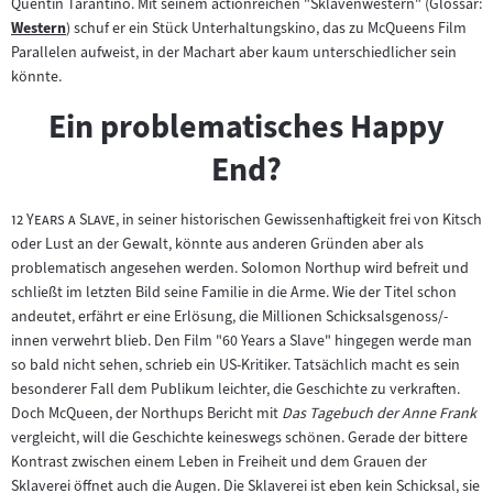
Quentin Tarantino. Mit seinem actionreichen "Sklavenwestern" (Glossar:
Western
) schuf er ein Stück Unterhaltungskino, das zu McQueens Film
Zum
Parallelen aufweist, in der Machart aber kaum unterschiedlicher sein
Inhalt:
könnte.
Ein problematisches Happy
End?
"
"
12 Years a Slave
, in seiner historischen Gewissenhaftigkeit frei von Kitsch
oder Lust an der Gewalt, könnte aus anderen Gründen aber als
problematisch angesehen werden. Solomon Northup wird befreit und
schließt im letzten Bild seine Familie in die Arme. Wie der Titel schon
andeutet, erfährt er eine Erlösung, die Millionen Schicksalsgenoss/-
innen verwehrt blieb. Den Film "60 Years a Slave" hingegen werde man
so bald nicht sehen, schrieb ein US-Kritiker. Tatsächlich macht es sein
besonderer Fall dem Publikum leichter, die Geschichte zu verkraften.
Doch McQueen, der Northups Bericht mit
Das Tagebuch der Anne Frank
vergleicht, will die Geschichte keineswegs schönen. Gerade der bittere
Kontrast zwischen einem Leben in Freiheit und dem Grauen der
Sklaverei öffnet auch die Augen. Die Sklaverei ist eben kein Schicksal, sie