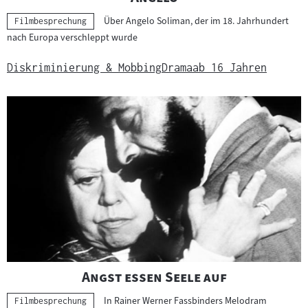
Über Angelo Soliman, der im 18. Jahrhundert
Kategorie:
Filmbesprechung
nach Europa verschleppt wurde
Diskriminierung & Mobbing
Drama
ab 16 Jahren
"
"
Angst essen Seele auf
In Rainer Werner Fassbinders Melodram
Kategorie:
Filmbesprechung