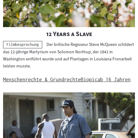
"
"
12 Years a Slave
Der britische Regisseur Steve McQueen schildert
Kategorie:
Filmbesprechung
das 12-jährige Martyrium von Solomon Northup, der 1841 in
Washington entführt wurde und auf Plantagen in Louisiana Fronarbeit
leisten musste.
Menschenrechte & Grundrechte
Biopic
ab 16 Jahren