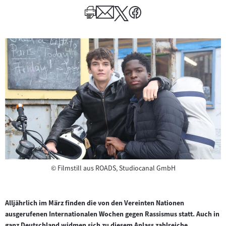
Copyright
©
Filmstill aus ROADS, Studiocanal GmbH
Alljährlich im März finden die von den Vereinten Nationen
ausgerufenen Internationalen Wochen gegen Rassismus statt. Auch in
ganz Deutschland widmen sich zu diesem Anlass zahlreiche