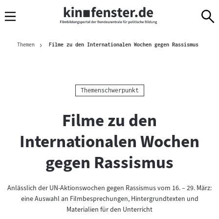
Sprungmarken
Direkt
Direkt
Navigation
zum
zur
Inhalt
Navigation
Brotkrümelnavigation
am
Aktuelle
Themen
Filme zu den Internationalen Wochen gegen Rassismus
Seitenende
Kategorie:
Themenschwerpunkt
Filme zu den
Internationalen Wochen
gegen Rassismus
Anlässlich der UN-Aktionswochen gegen Rassismus vom 16. – 29. März:
eine Auswahl an Filmbesprechungen, Hintergrundtexten und
Materialien für den Unterricht