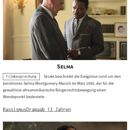
"
"
Selma
"
"
Selma
beschreibt die Ereignisse rund um den
Kategorie:
Filmbesprechung
berühmten Selma-Montgomery-Marsch im März 1965, der für die
gewaltlose afroamerikanische Bürgerrechtsbewegung einen
Wendepunkt bedeutete.
Rassismus
Drama
ab 13 Jahren