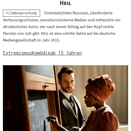
"
"
Heil
Unterbelichtete Neonazis, überforderte
Kategorie:
Filmbesprechung
Verfassungsschützer, sensationslüsterne Medien und mittendrin ein
afrodeutscher Autor, der nach einem Schlag auf den Kopf rechte
"
"
Parolen von sich gibt.
Heil
ist eine schrille Satire auf die deutsche
Mediengesellschaft im Jahr 2015.
Extremismus
Komödie
ab 15 Jahren