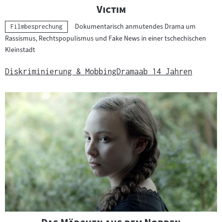
"
"
Victim
Dokumentarisch anmutendes Drama um
Kategorie:
Filmbesprechung
Rassismus, Rechtspopulismus und Fake News in einer tschechischen
Kleinstadt
Diskriminierung & Mobbing
Drama
ab 14 Jahren
"
"