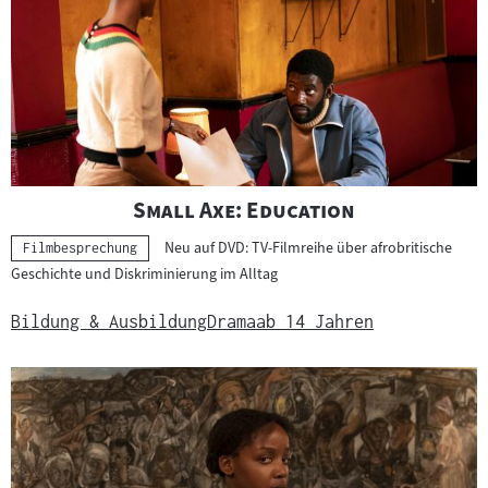
"
"
Small Axe: Education
Neu auf DVD: TV-Filmreihe über afrobritische
Kategorie:
Filmbesprechung
Geschichte und Diskriminierung im Alltag
Bildung & Ausbildung
Drama
ab 14 Jahren