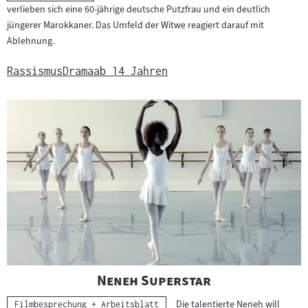
verlieben sich eine 60-jährige deutsche Putzfrau und ein deutlich
jüngerer Marokkaner. Das Umfeld der Witwe reagiert darauf mit
Ablehnung.
Rassismus
Drama
ab 14 Jahren
"
"
Neneh Superstar
Die talentierte Neneh will
Kategorie:
Filmbesprechung + Arbeitsblatt