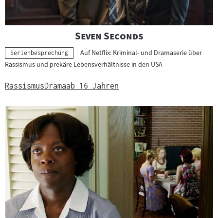
"
"
Seven Seconds
Auf Netflix: Kriminal- und Dramaserie über
Kategorie:
Serienbesprechung
Rassismus und prekäre Lebensverhältnisse in den USA
Rassismus
Drama
ab 16 Jahren