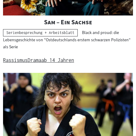
"
"
Sam – Ein Sachse
Black and proud: die
Kategorie:
Serienbesprechung + Arbeitsblatt
Lebensgeschichte von "Ostdeutschlands erstem schwarzen Polizisten"
als Serie
Rassismus
Drama
ab 14 Jahren