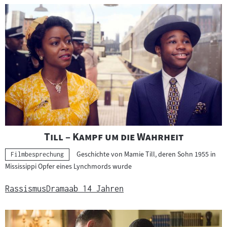
"
"
Till – Kampf um die Wahrheit
Geschichte von Mamie Till, deren Sohn 1955 in
Kategorie:
Filmbesprechung
Mississippi Opfer eines Lynchmords wurde
Rassismus
Drama
ab 14 Jahren