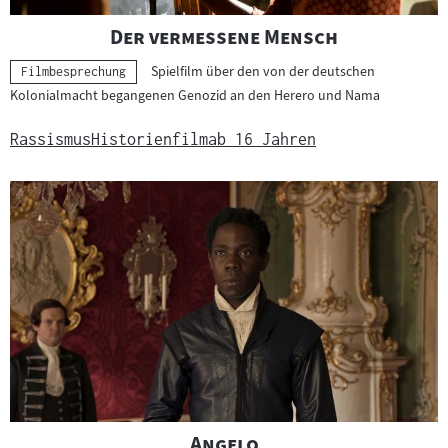
"
"
Der vermessene Mensch
Spielfilm über den von der deutschen
Kategorie:
Filmbesprechung
Kolonialmacht begangenen Genozid an den Herero und Nama
Rassismus
Historienfilm
ab 16 Jahren
"
"
Angelo