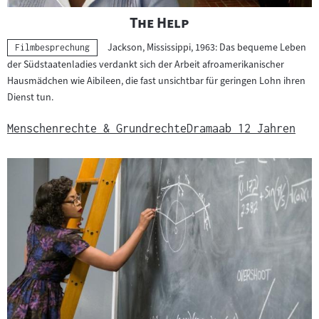
"
"
The Help
Jackson, Mississippi, 1963: Das bequeme Leben
Kategorie:
Filmbesprechung
der Südstaatenladies verdankt sich der Arbeit afroamerikanischer
Hausmädchen wie Aibileen, die fast unsichtbar für geringen Lohn ihren
Dienst tun.
Menschenrechte & Grundrechte
Drama
ab 12 Jahren