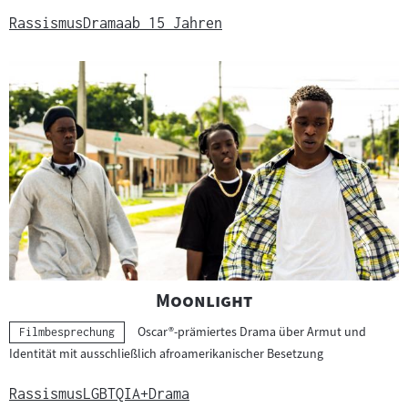
Rassismus
Drama
ab 15 Jahren
"
"
Moonlight
Oscar®-prämiertes Drama über Armut und
Kategorie:
Filmbesprechung
Identität mit ausschließlich afroamerikanischer Besetzung
Rassismus
LGBTQIA+
Drama