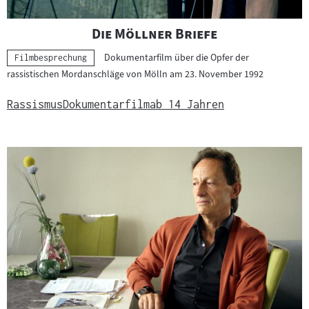
"
"
Die Möllner Briefe
Dokumentarfilm über die Opfer der
Kategorie:
Filmbesprechung
rassistischen Mordanschläge von Mölln am 23. November 1992
Rassismus
Dokumentarfilm
ab 14 Jahren