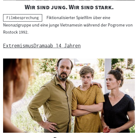
"
"
Wir sind jung. Wir sind stark.
Fiktionalisierter Spielfilm über eine
Kategorie:
Filmbesprechung
Neonazigruppe und eine junge Vietnamesin während der Pogrome von
Rostock 1992.
Extremismus
Drama
ab 14 Jahren