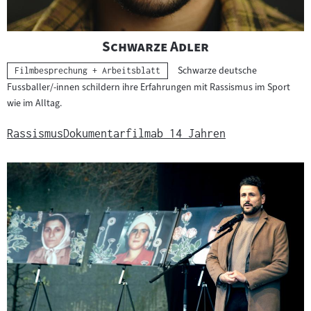
"
"
Schwarze Adler
Schwarze deutsche
Kategorie:
Filmbesprechung + Arbeitsblatt
Fussballer/-innen schildern ihre Erfahrungen mit Rassismus im Sport
wie im Alltag.
Rassismus
Dokumentarfilm
ab 14 Jahren