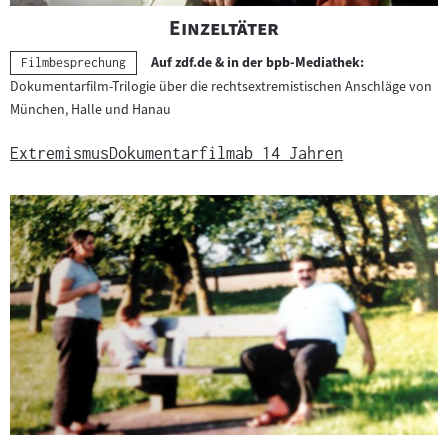
"
"
Einzeltäter
Auf zdf.de & in der bpb-Mediathek:
Kategorie:
Filmbesprechung
Dokumentarfilm-Trilogie über die rechtsextremistischen Anschläge von
München, Halle und Hanau
Extremismus
Dokumentarfilm
ab 14 Jahren