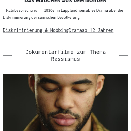
Das Mädchen aus dem Norden
1930er in Lappland: sensibles Drama über die
Kategorie:
Filmbesprechung
Diskriminierung der samischen Bevölkerung
Diskriminierung & Mobbing
Drama
ab 12 Jahren
Dokumentarfilme zum Thema
Rassismus