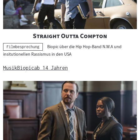
"
"
Straight Outta Compton
Biopic über die Hip Hop-Band N.W.A und
Kategorie:
Filmbesprechung
insitutionellen Rassismus in den USA
Musik
Biopic
ab 14 Jahren