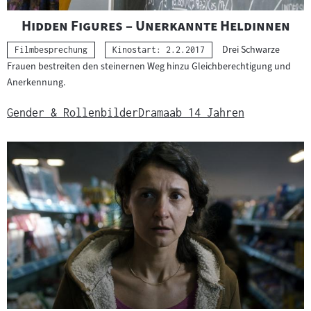
"
"
Hidden Figures – Unerkannte Heldinnen
Drei Schwarze
Kategorie:
Filmbesprechung
Kinostart: 2.2.2017
Frauen bestreiten den steinernen Weg hinzu Gleichberechtigung und
Anerkennung.
Gender & Rollenbilder
Drama
ab 14 Jahren